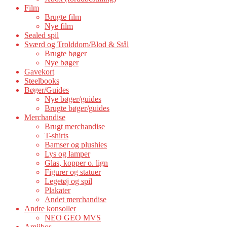
Film
Brugte film
Nye film
Sealed spil
Sværd og Trolddom/Blod & Stål
Brugte bøger
Nye bøger
Gavekort
Steelbooks
Bøger/Guides
Nye bøger/guides
Brugte bøger/guides
Merchandise
Brugt merchandise
T-shirts
Bamser og plushies
Lys og lamper
Glas, kopper o. lign
Figurer og statuer
Legetøj og spil
Plakater
Andet merchandise
Andre konsoller
NEO GEO MVS
Amiibos