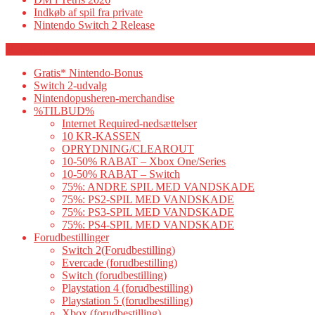
Indkøb af spil fra private
Nintendo Switch 2 Release
Category
Gratis* Nintendo-Bonus
Switch 2-udvalg
Nintendopusheren-merchandise
%TILBUD%
Internet Required-nedsættelser
10 KR-KASSEN
OPRYDNING/CLEAROUT
10-50% RABAT – Xbox One/Series
10-50% RABAT – Switch
75%: ANDRE SPIL MED VANDSKADE
75%: PS2-SPIL MED VANDSKADE
75%: PS3-SPIL MED VANDSKADE
75%: PS4-SPIL MED VANDSKADE
Forudbestillinger
Switch 2(Forudbestilling)
Evercade (forudbestilling)
Switch (forudbestilling)
Playstation 4 (forudbestilling)
Playstation 5 (forudbestilling)
Xbox (forudbestilling)