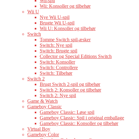
Wii-spil
Wii: Konsoller og tilbehør
Wii U
Nye Wii U-spil
Brugte Wii U-spil
Wii U: Konsoller og tilbehør
Switch
Tomme Switch spil-æsker
Switch: Nye spil
Switch: Brugte spil
Collector og Special Editions Switch
Switch: Konsoller
Switch: Controllere
Switch: Tilbehør
Switch 2
Brugt Switch 2-spil og tilbehør
Switch 2: Konsoller og tilbehør
Switch 2: Nye spil
Game & Watch
Gameboy Classic
Gameboy Classic: Løse spil
Gameboy Classic: Spil i original emballage
Gameboy Classic: Konsoller og tilbehør
Virtual Boy
Gameboy Color