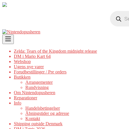
Products
search
Skip
to
content
Zelda: Tears of the Kingdom midnight release
DM i Mario Kart 64
Webshop
Ugens nye varer
Forudbestillinger / Pre orders
Butikken
Arrangementer
Rundvisning
Om Nintendopusheren
Reparationer
Info
Handelsbetingelser
Åbningstider og adresse
Kontakt
Shipping outside Denmark
DM i Tetris 2026