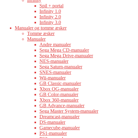
Infinity
Spil + portal
Infinity 1.0
Infinity 2.0
Infinity 3.0
Manualer og tomme æsker
Tomme æsker
Manualer
Andre manualer
Sega Mega CD-manualer
Sega Mega Drive-manualer
NES-manualer
Sega Saturn-manualer
SNES-manualer
Wii-manualer
GB Classic-manualer
Xbox OG-manualer
GB Color-manualer
Xbox 360-manualer
GB Advance-manualer
Sega Master System-manualer
Dreamcast-manualer
DS-manualer
Gamecube-manualer
PS1-manualer