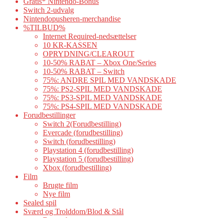
Gratis* Nintendo-Bonus
Switch 2-udvalg
Nintendopusheren-merchandise
%TILBUD%
Internet Required-nedsættelser
10 KR-KASSEN
OPRYDNING/CLEAROUT
10-50% RABAT – Xbox One/Series
10-50% RABAT – Switch
75%: ANDRE SPIL MED VANDSKADE
75%: PS2-SPIL MED VANDSKADE
75%: PS3-SPIL MED VANDSKADE
75%: PS4-SPIL MED VANDSKADE
Forudbestillinger
Switch 2(Forudbestilling)
Evercade (forudbestilling)
Switch (forudbestilling)
Playstation 4 (forudbestilling)
Playstation 5 (forudbestilling)
Xbox (forudbestilling)
Film
Brugte film
Nye film
Sealed spil
Sværd og Trolddom/Blod & Stål