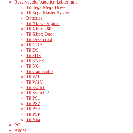
Reservedele, batterier, kabler mm
Til Sega Mega Drive
Til Sega Master System
Batterier
Til Xbox Original
Til Xbox 360
Til Xbox One
Til Dreamcast
Til GBA
Til DS
Til 3DS
Til SNES
Til N64
Til Gamecube
Til Wii
Til Wii U
Til Switch
Til Switch 2
Til PS1
Til PS2
Til PS4
Til PSP
Til Vita
PC
Andet