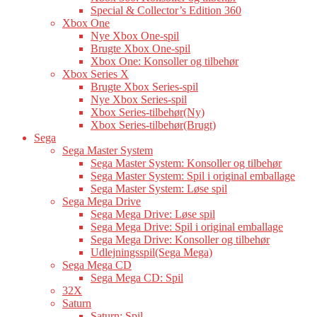
Special & Collector’s Edition 360
Xbox One
Nye Xbox One-spil
Brugte Xbox One-spil
Xbox One: Konsoller og tilbehør
Xbox Series X
Brugte Xbox Series-spil
Nye Xbox Series-spil
Xbox Series-tilbehør(Ny)
Xbox Series-tilbehør(Brugt)
Sega
Sega Master System
Sega Master System: Konsoller og tilbehør
Sega Master System: Spil i original emballage
Sega Master System: Løse spil
Sega Mega Drive
Sega Mega Drive: Løse spil
Sega Mega Drive: Spil i original emballage
Sega Mega Drive: Konsoller og tilbehør
Udlejningsspil(Sega Mega)
Sega Mega CD
Sega Mega CD: Spil
32X
Saturn
Saturn: Spil