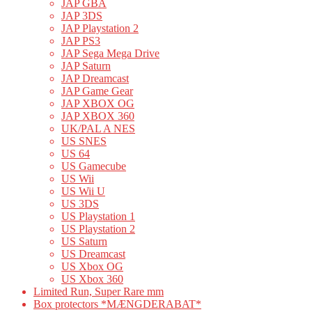
JAP GBA
JAP 3DS
JAP Playstation 2
JAP PS3
JAP Sega Mega Drive
JAP Saturn
JAP Dreamcast
JAP Game Gear
JAP XBOX OG
JAP XBOX 360
UK/PAL A NES
US SNES
US 64
US Gamecube
US Wii
US Wii U
US 3DS
US Playstation 1
US Playstation 2
US Saturn
US Dreamcast
US Xbox OG
US Xbox 360
Limited Run, Super Rare mm
Box protectors *MÆNGDERABAT*