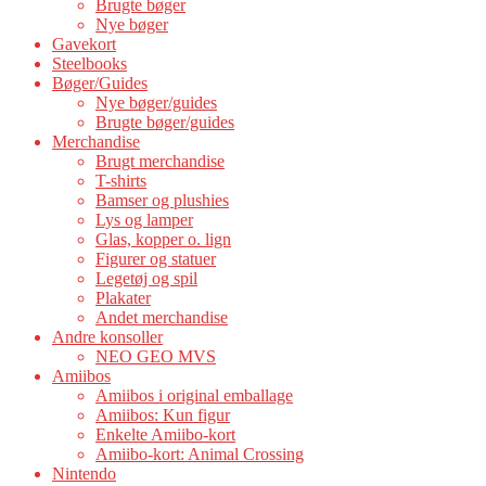
Brugte bøger
Nye bøger
Gavekort
Steelbooks
Bøger/Guides
Nye bøger/guides
Brugte bøger/guides
Merchandise
Brugt merchandise
T-shirts
Bamser og plushies
Lys og lamper
Glas, kopper o. lign
Figurer og statuer
Legetøj og spil
Plakater
Andet merchandise
Andre konsoller
NEO GEO MVS
Amiibos
Amiibos i original emballage
Amiibos: Kun figur
Enkelte Amiibo-kort
Amiibo-kort: Animal Crossing
Nintendo