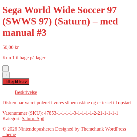
Sega World Wide Soccer 97
(SWWS 97) (Saturn) – med
manual #3
50,00
kr.
Kun 1 tilbage på lager
-
Sega
+
World
Tilføj til kurv
Wide
Soccer
Beskrivelse
97
(SWWS
Disken har været poleret i vores slibemaskine og er testet til opstart.
97)
(Saturn)
Varenummer (SKU):
47853-1-1-1-1-3-1-1-1-1-2-21-1-1-1-1
-
Kategori:
Saturn: Spil
med
© 2026
Nintendopusheren
Designed by
Themehunk WordPress
manual
Theme
#3