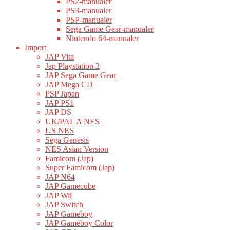
PS2-manualer
PS3-manualer
PSP-manualer
Sega Game Gear-manualer
Nintendo 64-manualer
Import
JAP Vita
Jap Playstation 2
JAP Sega Game Gear
JAP Mega CD
PSP Japan
JAP PS1
JAP DS
UK/PAL A NES
US NES
Sega Genesis
NES Asian Version
Famicom (Jap)
Super Famicom (Jap)
JAP N64
JAP Gamecube
JAP Wii
JAP Switch
JAP Gameboy
JAP Gameboy Color