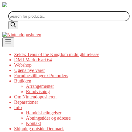
Products
search
Skip
to
content
Zelda: Tears of the Kingdom midnight release
DM i Mario Kart 64
Webshop
Ugens nye varer
Forudbestillinger / Pre orders
Butikken
Arrangementer
Rundvisning
Om Nintendopusheren
Reparationer
Info
Handelsbetingelser
Åbningstider og adresse
Kontakt
Shipping outside Denmark