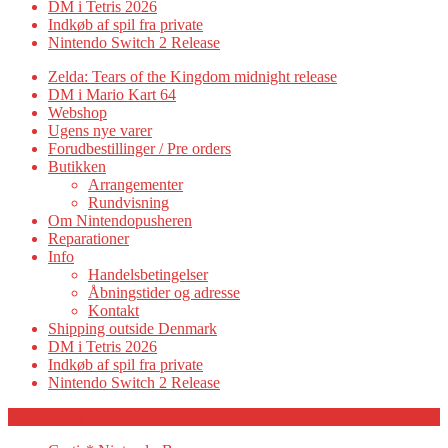
DM i Tetris 2026
Indkøb af spil fra private
Nintendo Switch 2 Release
Zelda: Tears of the Kingdom midnight release
DM i Mario Kart 64
Webshop
Ugens nye varer
Forudbestillinger / Pre orders
Butikken
Arrangementer
Rundvisning
Om Nintendopusheren
Reparationer
Info
Handelsbetingelser
Åbningstider og adresse
Kontakt
Shipping outside Denmark
DM i Tetris 2026
Indkøb af spil fra private
Nintendo Switch 2 Release
Category