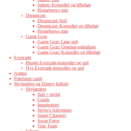
Saturn: Konsoller og tilbehør
Homebrews mm
Dreamcast
Dreamcast: Spil
Dreamcast: Konsoller og tilbehør
Homebrews mm
Game Gear
Game Gear: Løse spil
Game Gear: Original emballage
Game Gear: Konsoller og tilbehør
Evercade
Brugte Evercade-konsoller og spil
Nye Evercade-konsoller og spil
Amiga
Pokémon cards
Skylanders og Disney Infinity
Skylanders
Spil + portal
Giants
Imaginators
Spyro's Adventure
Super Chargers
Swap Force
Trap Team