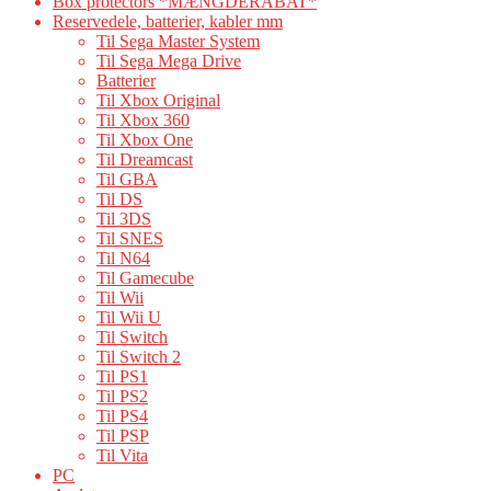
Box protectors *MÆNGDERABAT*
Reservedele, batterier, kabler mm
Til Sega Master System
Til Sega Mega Drive
Batterier
Til Xbox Original
Til Xbox 360
Til Xbox One
Til Dreamcast
Til GBA
Til DS
Til 3DS
Til SNES
Til N64
Til Gamecube
Til Wii
Til Wii U
Til Switch
Til Switch 2
Til PS1
Til PS2
Til PS4
Til PSP
Til Vita
PC