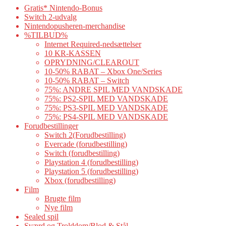
Gratis* Nintendo-Bonus
Switch 2-udvalg
Nintendopusheren-merchandise
%TILBUD%
Internet Required-nedsættelser
10 KR-KASSEN
OPRYDNING/CLEAROUT
10-50% RABAT – Xbox One/Series
10-50% RABAT – Switch
75%: ANDRE SPIL MED VANDSKADE
75%: PS2-SPIL MED VANDSKADE
75%: PS3-SPIL MED VANDSKADE
75%: PS4-SPIL MED VANDSKADE
Forudbestillinger
Switch 2(Forudbestilling)
Evercade (forudbestilling)
Switch (forudbestilling)
Playstation 4 (forudbestilling)
Playstation 5 (forudbestilling)
Xbox (forudbestilling)
Film
Brugte film
Nye film
Sealed spil
Sværd og Trolddom/Blod & Stål