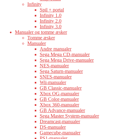
Infinity
Spil + portal
Infinity 1.0
Infinity 2.0
Infinity 3.0
Manualer og tomme æsker
Tomme æsker
Manualer
Andre manualer
Sega Mega CD-manualer
Sega Mega Drive-manualer
NES-manualer
Sega Saturn-manualer
SNES-manualer
Wii-manualer
GB Classic-manualer
Xbox OG-manualer
GB Color-manualer
Xbox 360-manualer
GB Advance-manualer
Sega Master System-manualer
Dreamcast-manualer
DS-manualer
Gamecube-manualer
PS1-manualer