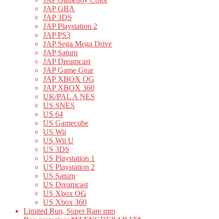
JAP GBA
JAP 3DS
JAP Playstation 2
JAP PS3
JAP Sega Mega Drive
JAP Saturn
JAP Dreamcast
JAP Game Gear
JAP XBOX OG
JAP XBOX 360
UK/PAL A NES
US SNES
US 64
US Gamecube
US Wii
US Wii U
US 3DS
US Playstation 1
US Playstation 2
US Saturn
US Dreamcast
US Xbox OG
US Xbox 360
Limited Run, Super Rare mm