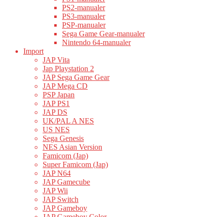
PS2-manualer
PS3-manualer
PSP-manualer
Sega Game Gear-manualer
Nintendo 64-manualer
Import
JAP Vita
Jap Playstation 2
JAP Sega Game Gear
JAP Mega CD
PSP Japan
JAP PS1
JAP DS
UK/PAL A NES
US NES
Sega Genesis
NES Asian Version
Famicom (Jap)
Super Famicom (Jap)
JAP N64
JAP Gamecube
JAP Wii
JAP Switch
JAP Gameboy
JAP Gameboy Color