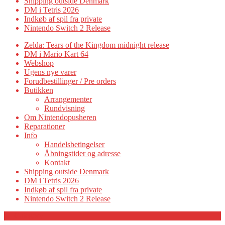
Shipping outside Denmark
DM i Tetris 2026
Indkøb af spil fra private
Nintendo Switch 2 Release
Zelda: Tears of the Kingdom midnight release
DM i Mario Kart 64
Webshop
Ugens nye varer
Forudbestillinger / Pre orders
Butikken
Arrangementer
Rundvisning
Om Nintendopusheren
Reparationer
Info
Handelsbetingelser
Åbningstider og adresse
Kontakt
Shipping outside Denmark
DM i Tetris 2026
Indkøb af spil fra private
Nintendo Switch 2 Release
Category