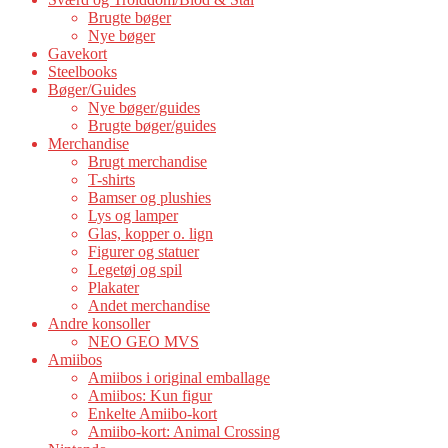
Brugte bøger
Nye bøger
Gavekort
Steelbooks
Bøger/Guides
Nye bøger/guides
Brugte bøger/guides
Merchandise
Brugt merchandise
T-shirts
Bamser og plushies
Lys og lamper
Glas, kopper o. lign
Figurer og statuer
Legetøj og spil
Plakater
Andet merchandise
Andre konsoller
NEO GEO MVS
Amiibos
Amiibos i original emballage
Amiibos: Kun figur
Enkelte Amiibo-kort
Amiibo-kort: Animal Crossing