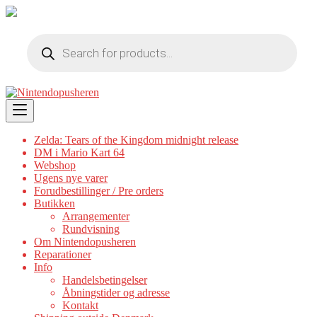
Products
search
Skip
to
content
Zelda: Tears of the Kingdom midnight release
DM i Mario Kart 64
Webshop
Ugens nye varer
Forudbestillinger / Pre orders
Butikken
Arrangementer
Rundvisning
Om Nintendopusheren
Reparationer
Info
Handelsbetingelser
Åbningstider og adresse
Kontakt