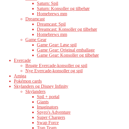
Saturn: Spil
Saturn: Konsoller og tilbehør
Homebrews mm
Dreamcast
Dreamcast: Spil
Dreamcast: Konsoller og tilbehør
Homebrews mm
Game Gear
Game Gear: Løse spil
Game Gear: Original emballage
Game Gear: Konsoller og tilbehør
Evercade
Brugte Evercade-konsoller og spil
Nye Evercade-konsoller og spil
Amiga
Pokémon cards
Skylanders og Disney Infinity
Skylanders
Spil + portal
Giants
Imaginators
Spyro's Adventure
Super Chargers
Swap Force
Trap Team