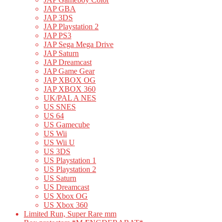
JAP GBA
JAP 3DS
JAP Playstation 2
JAP PS3
JAP Sega Mega Drive
JAP Saturn
JAP Dreamcast
JAP Game Gear
JAP XBOX OG
JAP XBOX 360
UK/PAL A NES
US SNES
US 64
US Gamecube
US Wii
US Wii U
US 3DS
US Playstation 1
US Playstation 2
US Saturn
US Dreamcast
US Xbox OG
US Xbox 360
Limited Run, Super Rare mm