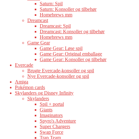
Saturn: Spil
Saturn: Konsoller og tilbehør
Homebrews mm
Dreamcast
Dreamcast: Spil
Dreamcast: Konsoller og tilbehør
Homebrews mm
Game Gear
Game Gear: Løse spil
Game Gear: Original emballage
Game Gear: Konsoller og tilbehør
Evercade
Brugte Evercade-konsoller og spil
Nye Evercade-konsoller og spil
Amiga
Pokémon cards
Skylanders og Disney Infinity
Skylanders
Spil + portal
Giants
Imaginators
Spyro's Adventure
Super Chargers
Swap Force
Trap Team