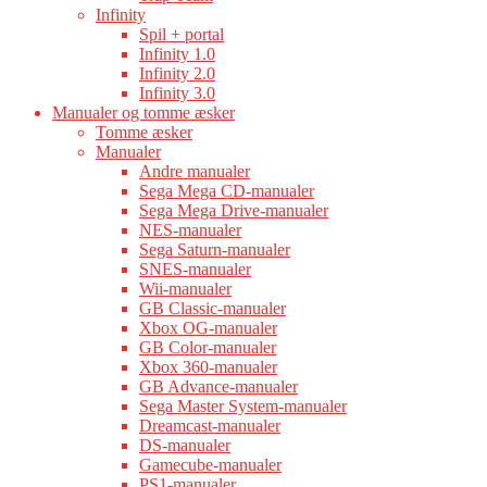
Infinity
Spil + portal
Infinity 1.0
Infinity 2.0
Infinity 3.0
Manualer og tomme æsker
Tomme æsker
Manualer
Andre manualer
Sega Mega CD-manualer
Sega Mega Drive-manualer
NES-manualer
Sega Saturn-manualer
SNES-manualer
Wii-manualer
GB Classic-manualer
Xbox OG-manualer
GB Color-manualer
Xbox 360-manualer
GB Advance-manualer
Sega Master System-manualer
Dreamcast-manualer
DS-manualer
Gamecube-manualer
PS1-manualer