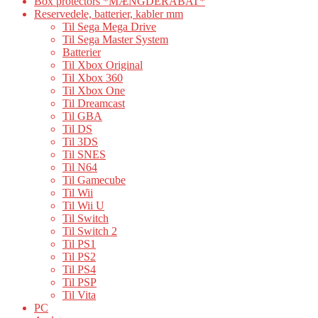
Box protectors *MÆNGDERABAT*
Reservedele, batterier, kabler mm
Til Sega Mega Drive
Til Sega Master System
Batterier
Til Xbox Original
Til Xbox 360
Til Xbox One
Til Dreamcast
Til GBA
Til DS
Til 3DS
Til SNES
Til N64
Til Gamecube
Til Wii
Til Wii U
Til Switch
Til Switch 2
Til PS1
Til PS2
Til PS4
Til PSP
Til Vita
PC