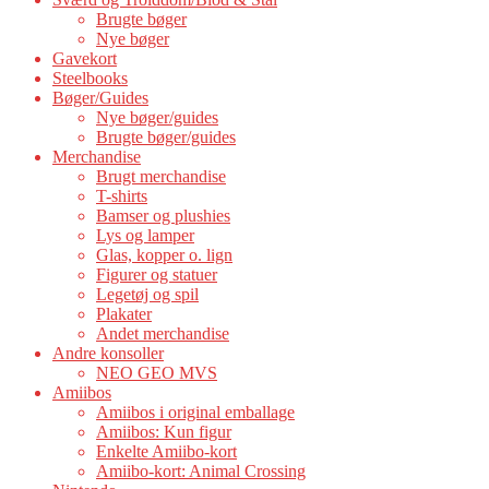
Brugte bøger
Nye bøger
Gavekort
Steelbooks
Bøger/Guides
Nye bøger/guides
Brugte bøger/guides
Merchandise
Brugt merchandise
T-shirts
Bamser og plushies
Lys og lamper
Glas, kopper o. lign
Figurer og statuer
Legetøj og spil
Plakater
Andet merchandise
Andre konsoller
NEO GEO MVS
Amiibos
Amiibos i original emballage
Amiibos: Kun figur
Enkelte Amiibo-kort
Amiibo-kort: Animal Crossing