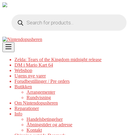
Products
search
Skip
to
content
Zelda: Tears of the Kingdom midnight release
DM i Mario Kart 64
Webshop
Ugens nye varer
Forudbestillinger / Pre orders
Butikken
Arrangementer
Rundvisning
Om Nintendopusheren
Reparationer
Info
Handelsbetingelser
Åbningstider og adresse
Kontakt