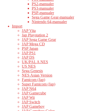
PS2-manualer
PS3-manualer
PSP-manualer
Sega Game Gear-manualer
Nintendo 64-manualer
Import
JAP Vita
Jap Playstation 2
JAP Sega Game Gear
JAP Mega CD
PSP Japan
JAP PS1
JAP DS
UK/PAL A NES
US NES
Sega Genesis
NES Asian Version
Famicom (Jap)
Super Famicom (Jap)
JAP N64
JAP Gamecube
JAP Wii
JAP Switch
JAP Gameboy
JAP Gameboy Color