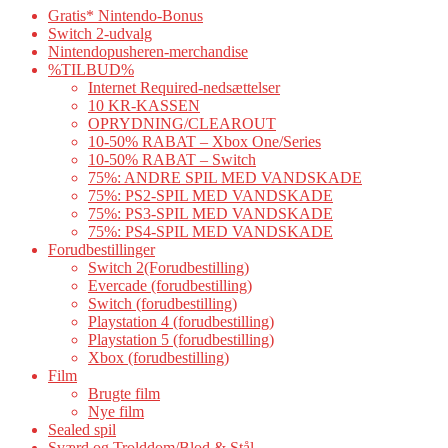
Gratis* Nintendo-Bonus
Switch 2-udvalg
Nintendopusheren-merchandise
%TILBUD%
Internet Required-nedsættelser
10 KR-KASSEN
OPRYDNING/CLEAROUT
10-50% RABAT – Xbox One/Series
10-50% RABAT – Switch
75%: ANDRE SPIL MED VANDSKADE
75%: PS2-SPIL MED VANDSKADE
75%: PS3-SPIL MED VANDSKADE
75%: PS4-SPIL MED VANDSKADE
Forudbestillinger
Switch 2(Forudbestilling)
Evercade (forudbestilling)
Switch (forudbestilling)
Playstation 4 (forudbestilling)
Playstation 5 (forudbestilling)
Xbox (forudbestilling)
Film
Brugte film
Nye film
Sealed spil
Sværd og Trolddom/Blod & Stål