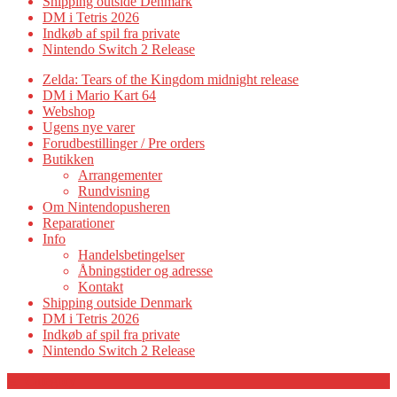
Shipping outside Denmark
DM i Tetris 2026
Indkøb af spil fra private
Nintendo Switch 2 Release
Zelda: Tears of the Kingdom midnight release
DM i Mario Kart 64
Webshop
Ugens nye varer
Forudbestillinger / Pre orders
Butikken
Arrangementer
Rundvisning
Om Nintendopusheren
Reparationer
Info
Handelsbetingelser
Åbningstider og adresse
Kontakt
Shipping outside Denmark
DM i Tetris 2026
Indkøb af spil fra private
Nintendo Switch 2 Release
Category