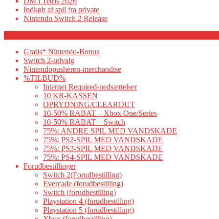
DM i Tetris 2026
Indkøb af spil fra private
Nintendo Switch 2 Release
Category
Gratis* Nintendo-Bonus
Switch 2-udvalg
Nintendopusheren-merchandise
%TILBUD%
Internet Required-nedsættelser
10 KR-KASSEN
OPRYDNING/CLEAROUT
10-50% RABAT – Xbox One/Series
10-50% RABAT – Switch
75%: ANDRE SPIL MED VANDSKADE
75%: PS2-SPIL MED VANDSKADE
75%: PS3-SPIL MED VANDSKADE
75%: PS4-SPIL MED VANDSKADE
Forudbestillinger
Switch 2(Forudbestilling)
Evercade (forudbestilling)
Switch (forudbestilling)
Playstation 4 (forudbestilling)
Playstation 5 (forudbestilling)
Xbox (forudbestilling)