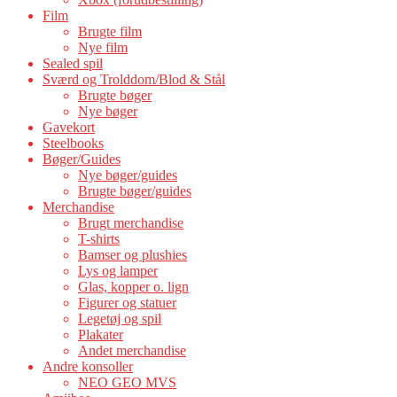
Film
Brugte film
Nye film
Sealed spil
Sværd og Trolddom/Blod & Stål
Brugte bøger
Nye bøger
Gavekort
Steelbooks
Bøger/Guides
Nye bøger/guides
Brugte bøger/guides
Merchandise
Brugt merchandise
T-shirts
Bamser og plushies
Lys og lamper
Glas, kopper o. lign
Figurer og statuer
Legetøj og spil
Plakater
Andet merchandise
Andre konsoller
NEO GEO MVS