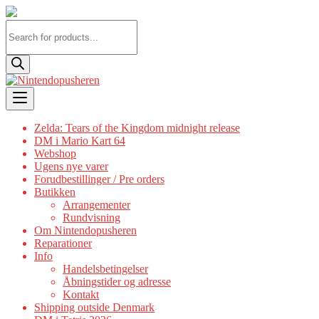
Products
search
Skip
to
content
Zelda: Tears of the Kingdom midnight release
DM i Mario Kart 64
Webshop
Ugens nye varer
Forudbestillinger / Pre orders
Butikken
Arrangementer
Rundvisning
Om Nintendopusheren
Reparationer
Info
Handelsbetingelser
Åbningstider og adresse
Kontakt
Shipping outside Denmark