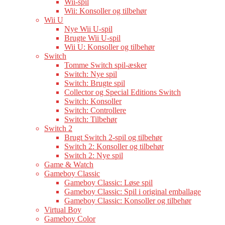
Wii-spil
Wii: Konsoller og tilbehør
Wii U
Nye Wii U-spil
Brugte Wii U-spil
Wii U: Konsoller og tilbehør
Switch
Tomme Switch spil-æsker
Switch: Nye spil
Switch: Brugte spil
Collector og Special Editions Switch
Switch: Konsoller
Switch: Controllere
Switch: Tilbehør
Switch 2
Brugt Switch 2-spil og tilbehør
Switch 2: Konsoller og tilbehør
Switch 2: Nye spil
Game & Watch
Gameboy Classic
Gameboy Classic: Løse spil
Gameboy Classic: Spil i original emballage
Gameboy Classic: Konsoller og tilbehør
Virtual Boy
Gameboy Color