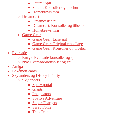
Saturn: Spil
Saturn: Konsoller og tilbehør
Homebrews mm
Dreamcast
Dreamcast: Spil
Dreamcast: Konsoller og tilbehør
Homebrews mm
Game Gear
Game Gear: Løse spil
Game Gear: Original emballage
Game Gear: Konsoller og tilbehør
Evercade
Brugte Evercade-konsoller og spil
Nye Evercade-konsoller og spil
Amiga
Pokémon cards
Skylanders og Disney Infinity
Skylanders
Spil + portal
Giants
Imaginators
Spyro's Adventure
Super Chargers
Swap Force
Trap Team