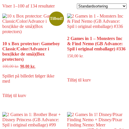
Viser 1–100 af 134 resultater
Tilbud!
2 Games in 1 – Monsters Inc
10 x Box protector: Gameboy
& Find Nemo (GB Advance:
Classic/Color/Advance i
Spil i original emballage) #336
box(ikke de små)(Box
150,00
kr.
protectors)
Den
Den
100,00
kr.
90,00
kr.
oprindelige
aktuelle
pris
pris
Spillet på billedet følger ikke
Tilføj til kurv
var:
er:
med
100,00 kr..
90,00 kr..
Tilføj til kurv