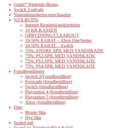
Gratis* Nintendo-Bonus
Switch 2-udvalg
Nintendopusheren-merchandise
%TILBUD%
Internet Required-nedsættelser
10 KR-KASSEN
OPRYDNING/CLEAROUT
10-50% RABAT – Xbox One/Series
10-50% RABAT – Switch
75%: ANDRE SPIL MED VANDSKADE
75%: PS2-SPIL MED VANDSKADE
75%: PS3-SPIL MED VANDSKADE
75%: PS4-SPIL MED VANDSKADE
Forudbestillinger
Switch 2(Forudbestilling)
Evercade (forudbestilling)
Switch (forudbestilling)
Playstation 4 (forudbestilling)
Playstation 5 (forudbestilling)
Xbox (forudbestilling)
Film
Brugte film
Nye film
Sealed spil
Sværd og Trolddom/Blod & Stål