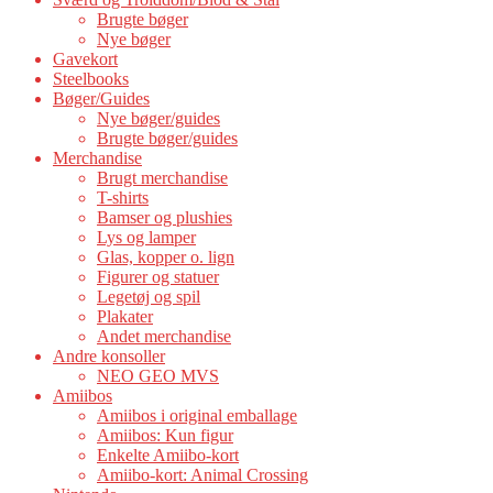
Brugte bøger
Nye bøger
Gavekort
Steelbooks
Bøger/Guides
Nye bøger/guides
Brugte bøger/guides
Merchandise
Brugt merchandise
T-shirts
Bamser og plushies
Lys og lamper
Glas, kopper o. lign
Figurer og statuer
Legetøj og spil
Plakater
Andet merchandise
Andre konsoller
NEO GEO MVS
Amiibos
Amiibos i original emballage
Amiibos: Kun figur
Enkelte Amiibo-kort
Amiibo-kort: Animal Crossing