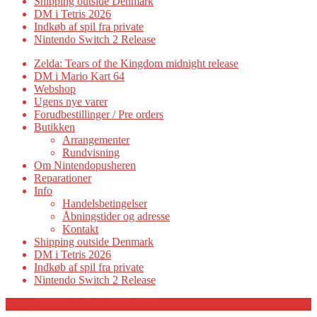
Shipping outside Denmark
DM i Tetris 2026
Indkøb af spil fra private
Nintendo Switch 2 Release
Zelda: Tears of the Kingdom midnight release
DM i Mario Kart 64
Webshop
Ugens nye varer
Forudbestillinger / Pre orders
Butikken
Arrangementer
Rundvisning
Om Nintendopusheren
Reparationer
Info
Handelsbetingelser
Åbningstider og adresse
Kontakt
Shipping outside Denmark
DM i Tetris 2026
Indkøb af spil fra private
Nintendo Switch 2 Release
Category