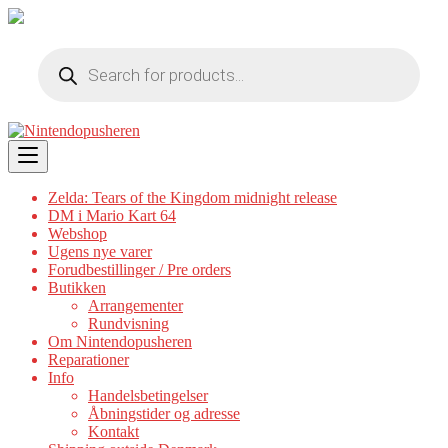
Products
search
Skip
to
content
Zelda: Tears of the Kingdom midnight release
DM i Mario Kart 64
Webshop
Ugens nye varer
Forudbestillinger / Pre orders
Butikken
Arrangementer
Rundvisning
Om Nintendopusheren
Reparationer
Info
Handelsbetingelser
Åbningstider og adresse
Kontakt