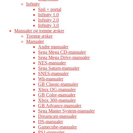
Infinity
Spil + portal
Infinity 1.0
Infinity 2.0
Infinity 3.0
Manualer og tomme æsker
Tomme æsker
Manualer
Andre manualer
Sega Mega CD-manualer
Sega Mega Drive-manualer
NES-manualer
Sega Saturn-manualer
SNES-manualer
Wii-manualer
GB Classic-manualer
Xbox OG-manualer
GB Color-manualer
Xbox 360-manualer
GB Advance-manualer
Sega Master System-manualer
Dreamcast-manualer
DS-manualer
Gamecube-manualer
PS1-manualer