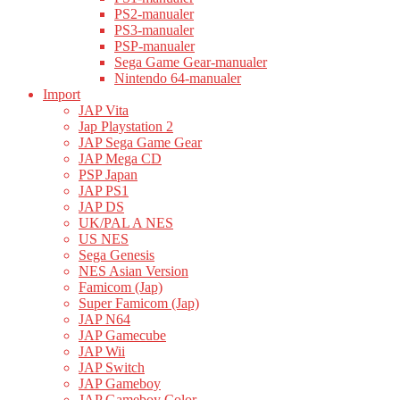
PS2-manualer
PS3-manualer
PSP-manualer
Sega Game Gear-manualer
Nintendo 64-manualer
Import
JAP Vita
Jap Playstation 2
JAP Sega Game Gear
JAP Mega CD
PSP Japan
JAP PS1
JAP DS
UK/PAL A NES
US NES
Sega Genesis
NES Asian Version
Famicom (Jap)
Super Famicom (Jap)
JAP N64
JAP Gamecube
JAP Wii
JAP Switch
JAP Gameboy
JAP Gameboy Color