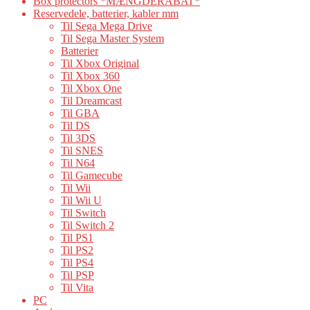
Box protectors *MÆNGDERABAT*
Reservedele, batterier, kabler mm
Til Sega Mega Drive
Til Sega Master System
Batterier
Til Xbox Original
Til Xbox 360
Til Xbox One
Til Dreamcast
Til GBA
Til DS
Til 3DS
Til SNES
Til N64
Til Gamecube
Til Wii
Til Wii U
Til Switch
Til Switch 2
Til PS1
Til PS2
Til PS4
Til PSP
Til Vita
PC