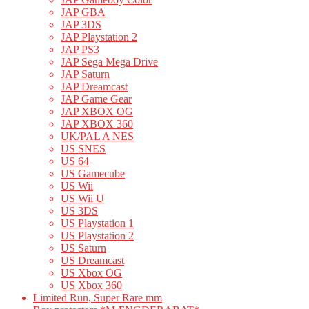
JAP GBA
JAP 3DS
JAP Playstation 2
JAP PS3
JAP Sega Mega Drive
JAP Saturn
JAP Dreamcast
JAP Game Gear
JAP XBOX OG
JAP XBOX 360
UK/PAL A NES
US SNES
US 64
US Gamecube
US Wii
US Wii U
US 3DS
US Playstation 1
US Playstation 2
US Saturn
US Dreamcast
US Xbox OG
US Xbox 360
Limited Run, Super Rare mm