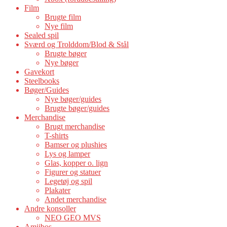
Film
Brugte film
Nye film
Sealed spil
Sværd og Trolddom/Blod & Stål
Brugte bøger
Nye bøger
Gavekort
Steelbooks
Bøger/Guides
Nye bøger/guides
Brugte bøger/guides
Merchandise
Brugt merchandise
T-shirts
Bamser og plushies
Lys og lamper
Glas, kopper o. lign
Figurer og statuer
Legetøj og spil
Plakater
Andet merchandise
Andre konsoller
NEO GEO MVS
Amiibos