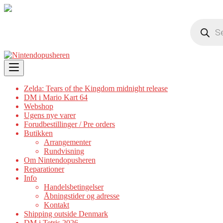
Products
search
Skip
to
content
Zelda: Tears of the Kingdom midnight release
DM i Mario Kart 64
Webshop
Ugens nye varer
Forudbestillinger / Pre orders
Butikken
Arrangementer
Rundvisning
Om Nintendopusheren
Reparationer
Info
Handelsbetingelser
Åbningstider og adresse
Kontakt
Shipping outside Denmark
DM i Tetris 2026