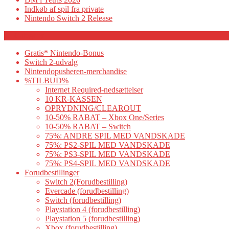
Indkøb af spil fra private
Nintendo Switch 2 Release
Category
Gratis* Nintendo-Bonus
Switch 2-udvalg
Nintendopusheren-merchandise
%TILBUD%
Internet Required-nedsættelser
10 KR-KASSEN
OPRYDNING/CLEAROUT
10-50% RABAT – Xbox One/Series
10-50% RABAT – Switch
75%: ANDRE SPIL MED VANDSKADE
75%: PS2-SPIL MED VANDSKADE
75%: PS3-SPIL MED VANDSKADE
75%: PS4-SPIL MED VANDSKADE
Forudbestillinger
Switch 2(Forudbestilling)
Evercade (forudbestilling)
Switch (forudbestilling)
Playstation 4 (forudbestilling)
Playstation 5 (forudbestilling)
Xbox (forudbestilling)