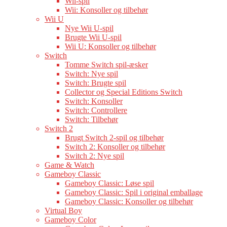
Wii-spil
Wii: Konsoller og tilbehør
Wii U
Nye Wii U-spil
Brugte Wii U-spil
Wii U: Konsoller og tilbehør
Switch
Tomme Switch spil-æsker
Switch: Nye spil
Switch: Brugte spil
Collector og Special Editions Switch
Switch: Konsoller
Switch: Controllere
Switch: Tilbehør
Switch 2
Brugt Switch 2-spil og tilbehør
Switch 2: Konsoller og tilbehør
Switch 2: Nye spil
Game & Watch
Gameboy Classic
Gameboy Classic: Løse spil
Gameboy Classic: Spil i original emballage
Gameboy Classic: Konsoller og tilbehør
Virtual Boy
Gameboy Color