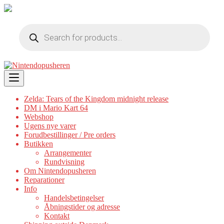
Products
search
Skip
to
content
Zelda: Tears of the Kingdom midnight release
DM i Mario Kart 64
Webshop
Ugens nye varer
Forudbestillinger / Pre orders
Butikken
Arrangementer
Rundvisning
Om Nintendopusheren
Reparationer
Info
Handelsbetingelser
Åbningstider og adresse
Kontakt