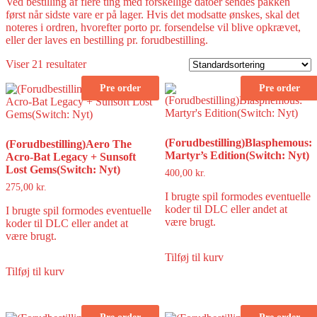
Ved bestilling af flere ting med forskellige datoer sendes pakken
først når sidste vare er på lager. Hvis det modsatte ønskes, skal det
noteres i ordren, hvorefter porto pr. forsendelse vil blive opkrævet,
eller der laves en bestilling pr. forudbestilling.
Viser 21 resultater
Pre order
Pre order
(Forudbestilling)Blasphemous:
(Forudbestilling)Aero The
Martyr’s Edition(Switch: Nyt)
Acro-Bat Legacy + Sunsoft
Lost Gems(Switch: Nyt)
400,00
kr.
275,00
kr.
I brugte spil formodes eventuelle
koder til DLC eller andet at
I brugte spil formodes eventuelle
være brugt.
koder til DLC eller andet at
være brugt.
Tilføj til kurv
Tilføj til kurv