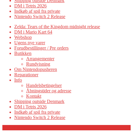
Shipping outside Denmark
DM i Tetris 2026
Indkøb af spil fra private
Nintendo Switch 2 Release
Zelda: Tears of the Kingdom midnight release
DM i Mario Kart 64
Webshop
Ugens nye varer
Forudbestillinger / Pre orders
Butikken
Arrangementer
Rundvisning
Om Nintendopusheren
Reparationer
Info
Handelsbetingelser
Åbningstider og adresse
Kontakt
Shipping outside Denmark
DM i Tetris 2026
Indkøb af spil fra private
Nintendo Switch 2 Release
Category