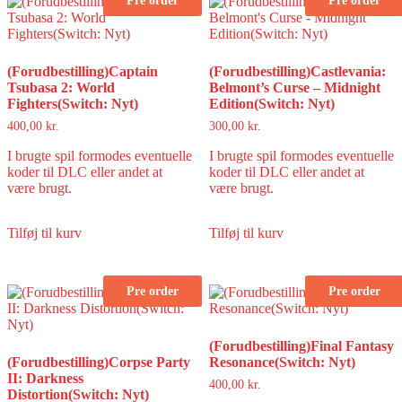
Pre order
Pre order
(Forudbestilling)Captain
(Forudbestilling)Castlevania:
Tsubasa 2: World
Belmont’s Curse – Midnight
Fighters(Switch: Nyt)
Edition(Switch: Nyt)
400,00
kr.
300,00
kr.
I brugte spil formodes eventuelle
I brugte spil formodes eventuelle
koder til DLC eller andet at
koder til DLC eller andet at
være brugt.
være brugt.
Tilføj til kurv
Tilføj til kurv
Pre order
Pre order
(Forudbestilling)Final Fantasy
(Forudbestilling)Corpse Party
Resonance(Switch: Nyt)
II: Darkness
400,00
kr.
Distortion(Switch: Nyt)