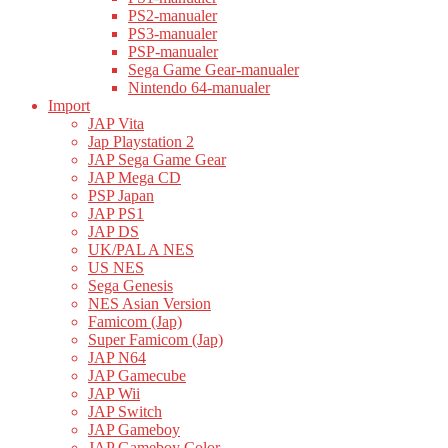
PS2-manualer
PS3-manualer
PSP-manualer
Sega Game Gear-manualer
Nintendo 64-manualer
Import
JAP Vita
Jap Playstation 2
JAP Sega Game Gear
JAP Mega CD
PSP Japan
JAP PS1
JAP DS
UK/PAL A NES
US NES
Sega Genesis
NES Asian Version
Famicom (Jap)
Super Famicom (Jap)
JAP N64
JAP Gamecube
JAP Wii
JAP Switch
JAP Gameboy
JAP Gameboy Color