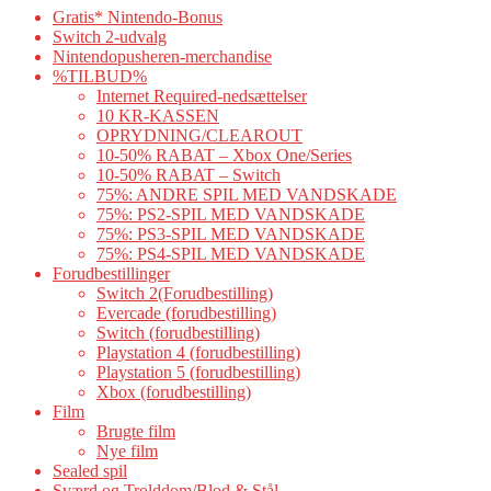
Gratis* Nintendo-Bonus
Switch 2-udvalg
Nintendopusheren-merchandise
%TILBUD%
Internet Required-nedsættelser
10 KR-KASSEN
OPRYDNING/CLEAROUT
10-50% RABAT – Xbox One/Series
10-50% RABAT – Switch
75%: ANDRE SPIL MED VANDSKADE
75%: PS2-SPIL MED VANDSKADE
75%: PS3-SPIL MED VANDSKADE
75%: PS4-SPIL MED VANDSKADE
Forudbestillinger
Switch 2(Forudbestilling)
Evercade (forudbestilling)
Switch (forudbestilling)
Playstation 4 (forudbestilling)
Playstation 5 (forudbestilling)
Xbox (forudbestilling)
Film
Brugte film
Nye film
Sealed spil
Sværd og Trolddom/Blod & Stål