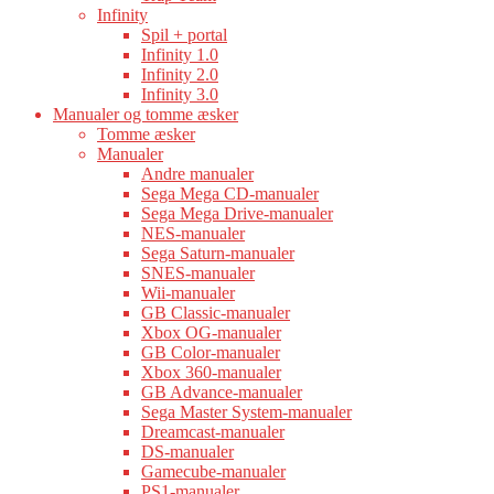
Infinity
Spil + portal
Infinity 1.0
Infinity 2.0
Infinity 3.0
Manualer og tomme æsker
Tomme æsker
Manualer
Andre manualer
Sega Mega CD-manualer
Sega Mega Drive-manualer
NES-manualer
Sega Saturn-manualer
SNES-manualer
Wii-manualer
GB Classic-manualer
Xbox OG-manualer
GB Color-manualer
Xbox 360-manualer
GB Advance-manualer
Sega Master System-manualer
Dreamcast-manualer
DS-manualer
Gamecube-manualer
PS1-manualer