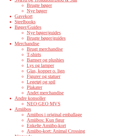
Brugte bøger
Nye bøger
Gavekort
Steelbooks
Bøger/Guides
Nye bøger/guides
Brugte bøger/guides
Merchandise
Brugt merchandise
T-shirts
Bamser og plushies
Lys og lamper
Glas, kopper o. lign
Figurer og statuer
Legetøj og spil
Plakater
Andet merchandise
Andre konsoller
NEO GEO MVS
Amiibos
Amiibos i original emballage
Amiibos: Kun figur
Enkelte Amiibo-kort
Amiibo-kort: Animal Crossing