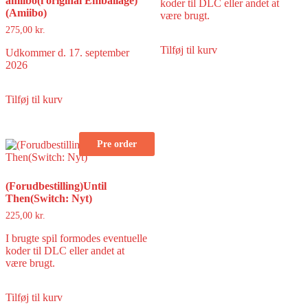
amiibo(i original Emballage)
koder til DLC eller andet at
(Amiibo)
være brugt.
275,00
kr.
Tilføj til kurv
Udkommer d. 17. september
2026
Tilføj til kurv
Pre order
(Forudbestilling)Until
Then(Switch: Nyt)
225,00
kr.
I brugte spil formodes eventuelle
koder til DLC eller andet at
være brugt.
Tilføj til kurv