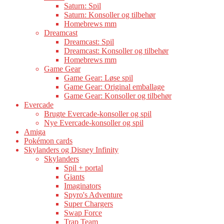
Saturn: Spil
Saturn: Konsoller og tilbehør
Homebrews mm
Dreamcast
Dreamcast: Spil
Dreamcast: Konsoller og tilbehør
Homebrews mm
Game Gear
Game Gear: Løse spil
Game Gear: Original emballage
Game Gear: Konsoller og tilbehør
Evercade
Brugte Evercade-konsoller og spil
Nye Evercade-konsoller og spil
Amiga
Pokémon cards
Skylanders og Disney Infinity
Skylanders
Spil + portal
Giants
Imaginators
Spyro's Adventure
Super Chargers
Swap Force
Trap Team