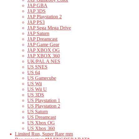
JAP GBA
JAP 3DS
JAP Playstation 2
JAP PS3
JAP Sega Mega Drive
JAP Saturn
JAP Dreamcast
JAP Game Gear
JAP XBOX OG
JAP XBOX 360
UK/PAL A NES
US SNES
US 64
US Gamecube
US Wii
US Wii U
US 3DS
US Playstation 1
US Playstation 2
US Saturn
US Dreamcast
US Xbox OG
US Xbox 360
Limited Run, Super Rare mm