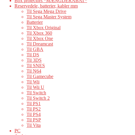
Box protectors *MÆNGDERABAT*
Reservedele, batterier, kabler mm
Til Sega Mega Drive
Til Sega Master System
Batterier
Til Xbox Original
Til Xbox 360
Til Xbox One
Til Dreamcast
Til GBA
Til DS
Til 3DS
Til SNES
Til N64
Til Gamecube
Til Wii
Til Wii U
Til Switch
Til Switch 2
Til PS1
Til PS2
Til PS4
Til PSP
Til Vita
PC