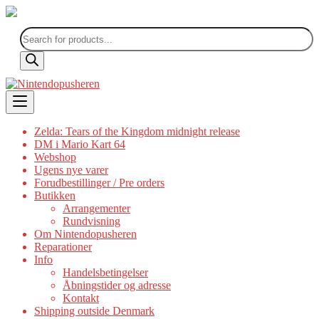
Products
search
Skip
to
content
Zelda: Tears of the Kingdom midnight release
DM i Mario Kart 64
Webshop
Ugens nye varer
Forudbestillinger / Pre orders
Butikken
Arrangementer
Rundvisning
Om Nintendopusheren
Reparationer
Info
Handelsbetingelser
Åbningstider og adresse
Kontakt
Shipping outside Denmark