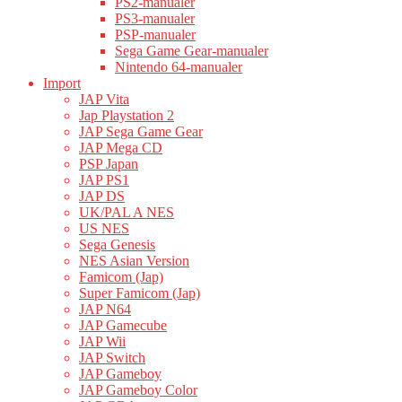
PS2-manualer
PS3-manualer
PSP-manualer
Sega Game Gear-manualer
Nintendo 64-manualer
Import
JAP Vita
Jap Playstation 2
JAP Sega Game Gear
JAP Mega CD
PSP Japan
JAP PS1
JAP DS
UK/PAL A NES
US NES
Sega Genesis
NES Asian Version
Famicom (Jap)
Super Famicom (Jap)
JAP N64
JAP Gamecube
JAP Wii
JAP Switch
JAP Gameboy
JAP Gameboy Color