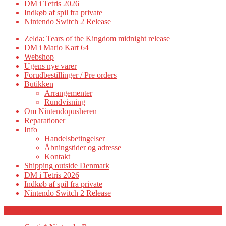
DM i Tetris 2026
Indkøb af spil fra private
Nintendo Switch 2 Release
Zelda: Tears of the Kingdom midnight release
DM i Mario Kart 64
Webshop
Ugens nye varer
Forudbestillinger / Pre orders
Butikken
Arrangementer
Rundvisning
Om Nintendopusheren
Reparationer
Info
Handelsbetingelser
Åbningstider og adresse
Kontakt
Shipping outside Denmark
DM i Tetris 2026
Indkøb af spil fra private
Nintendo Switch 2 Release
Category