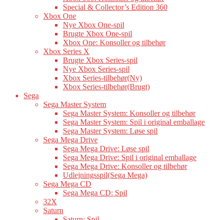
Special & Collector’s Edition 360
Xbox One
Nye Xbox One-spil
Brugte Xbox One-spil
Xbox One: Konsoller og tilbehør
Xbox Series X
Brugte Xbox Series-spil
Nye Xbox Series-spil
Xbox Series-tilbehør(Ny)
Xbox Series-tilbehør(Brugt)
Sega
Sega Master System
Sega Master System: Konsoller og tilbehør
Sega Master System: Spil i original emballage
Sega Master System: Løse spil
Sega Mega Drive
Sega Mega Drive: Løse spil
Sega Mega Drive: Spil i original emballage
Sega Mega Drive: Konsoller og tilbehør
Udlejningsspil(Sega Mega)
Sega Mega CD
Sega Mega CD: Spil
32X
Saturn
Saturn: Spil