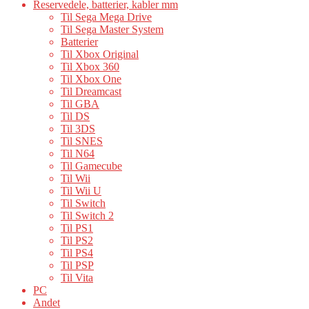
Reservedele, batterier, kabler mm
Til Sega Mega Drive
Til Sega Master System
Batterier
Til Xbox Original
Til Xbox 360
Til Xbox One
Til Dreamcast
Til GBA
Til DS
Til 3DS
Til SNES
Til N64
Til Gamecube
Til Wii
Til Wii U
Til Switch
Til Switch 2
Til PS1
Til PS2
Til PS4
Til PSP
Til Vita
PC
Andet