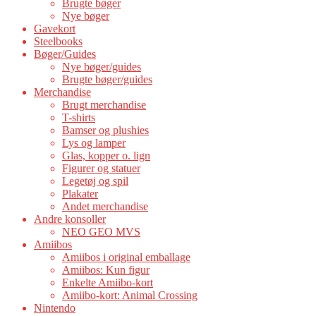
Brugte bøger
Nye bøger
Gavekort
Steelbooks
Bøger/Guides
Nye bøger/guides
Brugte bøger/guides
Merchandise
Brugt merchandise
T-shirts
Bamser og plushies
Lys og lamper
Glas, kopper o. lign
Figurer og statuer
Legetøj og spil
Plakater
Andet merchandise
Andre konsoller
NEO GEO MVS
Amiibos
Amiibos i original emballage
Amiibos: Kun figur
Enkelte Amiibo-kort
Amiibo-kort: Animal Crossing
Nintendo