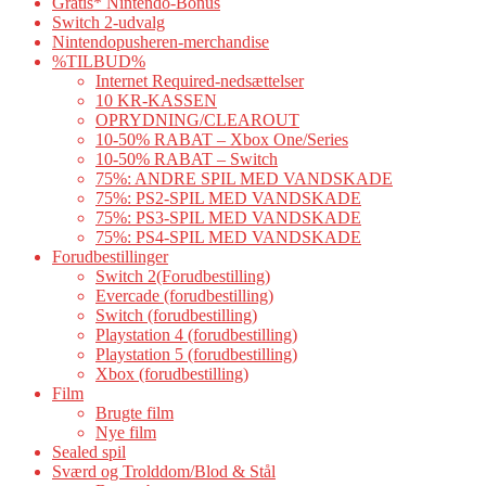
Gratis* Nintendo-Bonus
Switch 2-udvalg
Nintendopusheren-merchandise
%TILBUD%
Internet Required-nedsættelser
10 KR-KASSEN
OPRYDNING/CLEAROUT
10-50% RABAT – Xbox One/Series
10-50% RABAT – Switch
75%: ANDRE SPIL MED VANDSKADE
75%: PS2-SPIL MED VANDSKADE
75%: PS3-SPIL MED VANDSKADE
75%: PS4-SPIL MED VANDSKADE
Forudbestillinger
Switch 2(Forudbestilling)
Evercade (forudbestilling)
Switch (forudbestilling)
Playstation 4 (forudbestilling)
Playstation 5 (forudbestilling)
Xbox (forudbestilling)
Film
Brugte film
Nye film
Sealed spil
Sværd og Trolddom/Blod & Stål