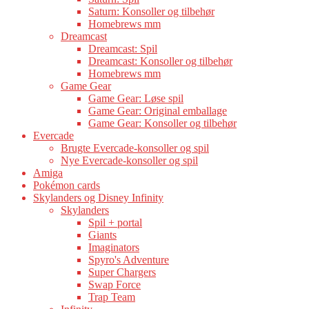
Saturn: Konsoller og tilbehør
Homebrews mm
Dreamcast
Dreamcast: Spil
Dreamcast: Konsoller og tilbehør
Homebrews mm
Game Gear
Game Gear: Løse spil
Game Gear: Original emballage
Game Gear: Konsoller og tilbehør
Evercade
Brugte Evercade-konsoller og spil
Nye Evercade-konsoller og spil
Amiga
Pokémon cards
Skylanders og Disney Infinity
Skylanders
Spil + portal
Giants
Imaginators
Spyro's Adventure
Super Chargers
Swap Force
Trap Team