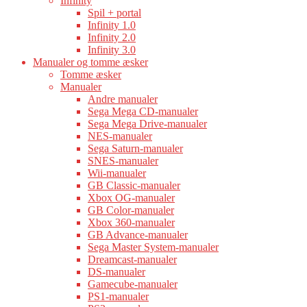
Infinity
Spil + portal
Infinity 1.0
Infinity 2.0
Infinity 3.0
Manualer og tomme æsker
Tomme æsker
Manualer
Andre manualer
Sega Mega CD-manualer
Sega Mega Drive-manualer
NES-manualer
Sega Saturn-manualer
SNES-manualer
Wii-manualer
GB Classic-manualer
Xbox OG-manualer
GB Color-manualer
Xbox 360-manualer
GB Advance-manualer
Sega Master System-manualer
Dreamcast-manualer
DS-manualer
Gamecube-manualer
PS1-manualer