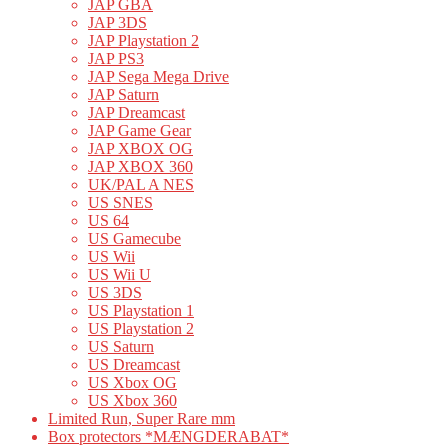
JAP GBA
JAP 3DS
JAP Playstation 2
JAP PS3
JAP Sega Mega Drive
JAP Saturn
JAP Dreamcast
JAP Game Gear
JAP XBOX OG
JAP XBOX 360
UK/PAL A NES
US SNES
US 64
US Gamecube
US Wii
US Wii U
US 3DS
US Playstation 1
US Playstation 2
US Saturn
US Dreamcast
US Xbox OG
US Xbox 360
Limited Run, Super Rare mm
Box protectors *MÆNGDERABAT*