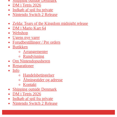
Shipping outside Denmark
DM i Tetris 2026
Indkøb af spil fra private
Nintendo Switch 2 Release
Zelda: Tears of the Kingdom midnight release
DM i Mario Kart 64
Webshop
Ugens nye varer
Forudbestillinger / Pre orders
Butikken
Arrangementer
Rundvisning
Om Nintendopusheren
Reparationer
Info
Handelsbetingelser
Åbningstider og adresse
Kontakt
Shipping outside Denmark
DM i Tetris 2026
Indkøb af spil fra private
Nintendo Switch 2 Release
Category