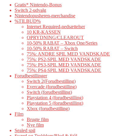
Gratis* Nintendo-Bonus
Switch 2-udvalg
Nintendopusheren-merchandise
%TILBUD%
Internet Required-nedsættelser
10 KR-KASSEN
OPRYDNING/CLEAROUT
10-50% RABAT – Xbox One/Series
10-50% RABAT – Switch
75%: ANDRE SPIL MED VANDSKADE
75%: PS2-SPIL MED VANDSKADE
75%: PS3-SPIL MED VANDSKADE
75%: PS4-SPIL MED VANDSKADE
Forudbestillinger
Switch 2(Forudbestilling)
Evercade (forudbestilling)
Switch (forudbestilling)
Playstation 4 (forudbestilling)
Playstation 5 (forudbestilling)
Xbox (forudbestilling)
Film
Brugte film
Nye film
Sealed spil
Sværd og Trolddom/Blod & Stål