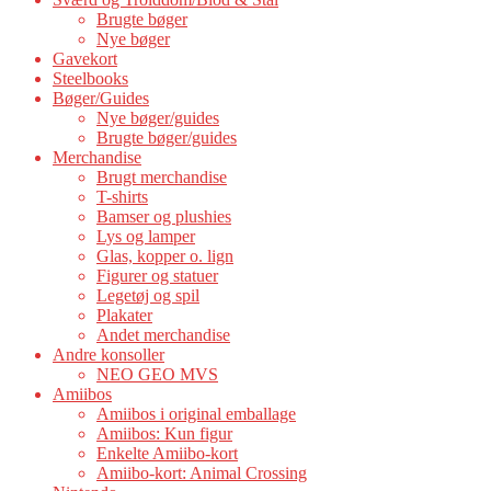
Brugte bøger
Nye bøger
Gavekort
Steelbooks
Bøger/Guides
Nye bøger/guides
Brugte bøger/guides
Merchandise
Brugt merchandise
T-shirts
Bamser og plushies
Lys og lamper
Glas, kopper o. lign
Figurer og statuer
Legetøj og spil
Plakater
Andet merchandise
Andre konsoller
NEO GEO MVS
Amiibos
Amiibos i original emballage
Amiibos: Kun figur
Enkelte Amiibo-kort
Amiibo-kort: Animal Crossing