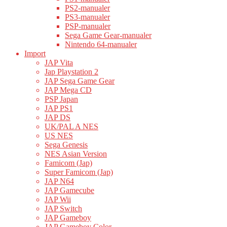
PS2-manualer
PS3-manualer
PSP-manualer
Sega Game Gear-manualer
Nintendo 64-manualer
Import
JAP Vita
Jap Playstation 2
JAP Sega Game Gear
JAP Mega CD
PSP Japan
JAP PS1
JAP DS
UK/PAL A NES
US NES
Sega Genesis
NES Asian Version
Famicom (Jap)
Super Famicom (Jap)
JAP N64
JAP Gamecube
JAP Wii
JAP Switch
JAP Gameboy
JAP Gameboy Color