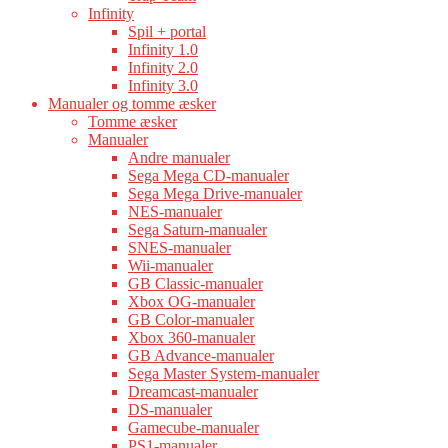
Infinity
Spil + portal
Infinity 1.0
Infinity 2.0
Infinity 3.0
Manualer og tomme æsker
Tomme æsker
Manualer
Andre manualer
Sega Mega CD-manualer
Sega Mega Drive-manualer
NES-manualer
Sega Saturn-manualer
SNES-manualer
Wii-manualer
GB Classic-manualer
Xbox OG-manualer
GB Color-manualer
Xbox 360-manualer
GB Advance-manualer
Sega Master System-manualer
Dreamcast-manualer
DS-manualer
Gamecube-manualer
PS1-manualer