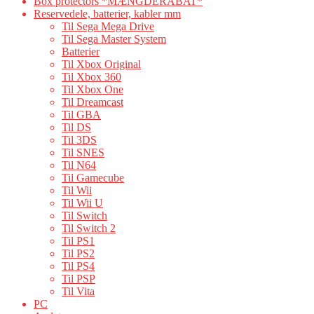
Box protectors *MÆNGDERABAT*
Reservedele, batterier, kabler mm
Til Sega Mega Drive
Til Sega Master System
Batterier
Til Xbox Original
Til Xbox 360
Til Xbox One
Til Dreamcast
Til GBA
Til DS
Til 3DS
Til SNES
Til N64
Til Gamecube
Til Wii
Til Wii U
Til Switch
Til Switch 2
Til PS1
Til PS2
Til PS4
Til PSP
Til Vita
PC