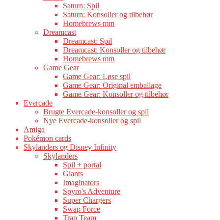
Saturn: Spil
Saturn: Konsoller og tilbehør
Homebrews mm
Dreamcast
Dreamcast: Spil
Dreamcast: Konsoller og tilbehør
Homebrews mm
Game Gear
Game Gear: Løse spil
Game Gear: Original emballage
Game Gear: Konsoller og tilbehør
Evercade
Brugte Evercade-konsoller og spil
Nye Evercade-konsoller og spil
Amiga
Pokémon cards
Skylanders og Disney Infinity
Skylanders
Spil + portal
Giants
Imaginators
Spyro's Adventure
Super Chargers
Swap Force
Trap Team