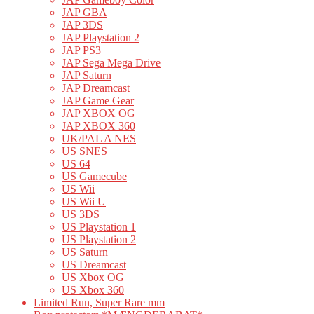
JAP GBA
JAP 3DS
JAP Playstation 2
JAP PS3
JAP Sega Mega Drive
JAP Saturn
JAP Dreamcast
JAP Game Gear
JAP XBOX OG
JAP XBOX 360
UK/PAL A NES
US SNES
US 64
US Gamecube
US Wii
US Wii U
US 3DS
US Playstation 1
US Playstation 2
US Saturn
US Dreamcast
US Xbox OG
US Xbox 360
Limited Run, Super Rare mm