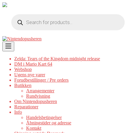
Products
search
Skip
to
content
Zelda: Tears of the Kingdom midnight release
DM i Mario Kart 64
Webshop
Ugens nye varer
Forudbestillinger / Pre orders
Butikken
Arrangementer
Rundvisning
Om Nintendopusheren
Reparationer
Info
Handelsbetingelser
Åbningstider og adresse
Kontakt