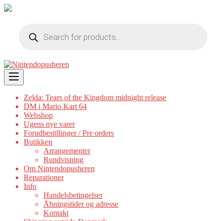
Products
search
Skip
to
content
Zelda: Tears of the Kingdom midnight release
DM i Mario Kart 64
Webshop
Ugens nye varer
Forudbestillinger / Pre orders
Butikken
Arrangementer
Rundvisning
Om Nintendopusheren
Reparationer
Info
Handelsbetingelser
Åbningstider og adresse
Kontakt