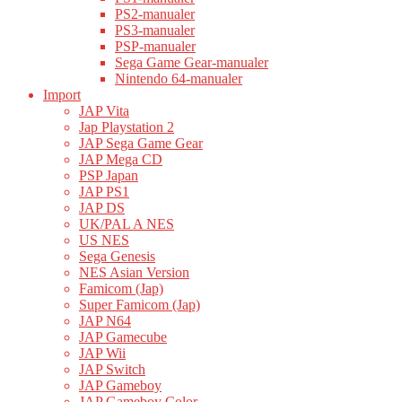
PS2-manualer
PS3-manualer
PSP-manualer
Sega Game Gear-manualer
Nintendo 64-manualer
Import
JAP Vita
Jap Playstation 2
JAP Sega Game Gear
JAP Mega CD
PSP Japan
JAP PS1
JAP DS
UK/PAL A NES
US NES
Sega Genesis
NES Asian Version
Famicom (Jap)
Super Famicom (Jap)
JAP N64
JAP Gamecube
JAP Wii
JAP Switch
JAP Gameboy
JAP Gameboy Color