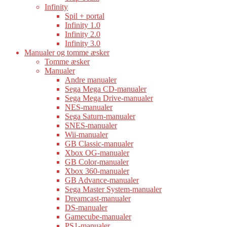
Infinity
Spil + portal
Infinity 1.0
Infinity 2.0
Infinity 3.0
Manualer og tomme æsker
Tomme æsker
Manualer
Andre manualer
Sega Mega CD-manualer
Sega Mega Drive-manualer
NES-manualer
Sega Saturn-manualer
SNES-manualer
Wii-manualer
GB Classic-manualer
Xbox OG-manualer
GB Color-manualer
Xbox 360-manualer
GB Advance-manualer
Sega Master System-manualer
Dreamcast-manualer
DS-manualer
Gamecube-manualer
PS1-manualer