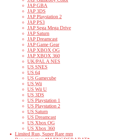
JAP GBA
JAP 3DS
JAP Playstation 2
JAP PS3
JAP Sega Mega Drive
JAP Saturn
JAP Dreamcast
JAP Game Gear
JAP XBOX OG
JAP XBOX 360
UK/PAL A NES
US SNES
US 64
US Gamecube
US Wii
US Wii U
US 3DS
US Playstation 1
US Playstation 2
US Saturn
US Dreamcast
US Xbox OG
US Xbox 360
Limited Run, Super Rare mm