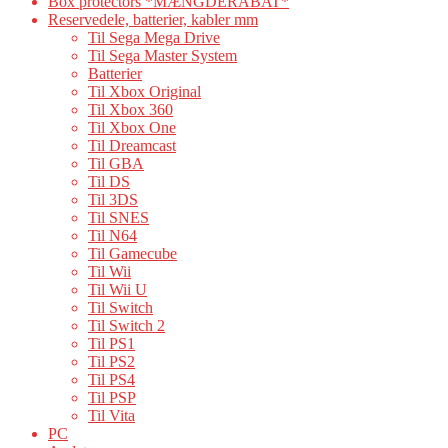
Box protectors *MÆNGDERABAT*
Reservedele, batterier, kabler mm
Til Sega Mega Drive
Til Sega Master System
Batterier
Til Xbox Original
Til Xbox 360
Til Xbox One
Til Dreamcast
Til GBA
Til DS
Til 3DS
Til SNES
Til N64
Til Gamecube
Til Wii
Til Wii U
Til Switch
Til Switch 2
Til PS1
Til PS2
Til PS4
Til PSP
Til Vita
PC