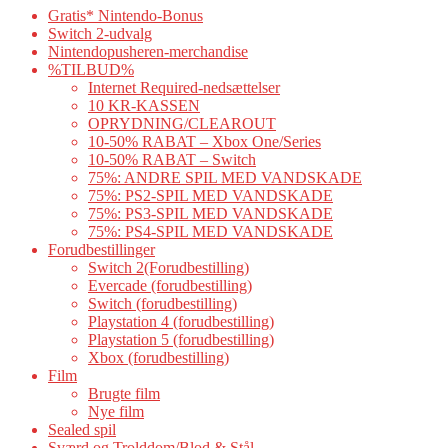
Gratis* Nintendo-Bonus
Switch 2-udvalg
Nintendopusheren-merchandise
%TILBUD%
Internet Required-nedsættelser
10 KR-KASSEN
OPRYDNING/CLEAROUT
10-50% RABAT – Xbox One/Series
10-50% RABAT – Switch
75%: ANDRE SPIL MED VANDSKADE
75%: PS2-SPIL MED VANDSKADE
75%: PS3-SPIL MED VANDSKADE
75%: PS4-SPIL MED VANDSKADE
Forudbestillinger
Switch 2(Forudbestilling)
Evercade (forudbestilling)
Switch (forudbestilling)
Playstation 4 (forudbestilling)
Playstation 5 (forudbestilling)
Xbox (forudbestilling)
Film
Brugte film
Nye film
Sealed spil
Sværd og Trolddom/Blod & Stål