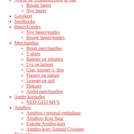
Brugte bøger
Nye bøger
Gavekort
Steelbooks
Bøger/Guides
Nye bøger/guides
Brugte bøger/guides
Merchandise
Brugt merchandise
T-shirts
Bamser og plushies
Lys og lamper
Glas, kopper o. lign
Figurer og statuer
Legetøj og spil
Plakater
Andet merchandise
Andre konsoller
NEO GEO MVS
Amiibos
Amiibos i original emballage
Amiibos: Kun figur
Enkelte Amiibo-kort
Amiibo-kort: Animal Crossing