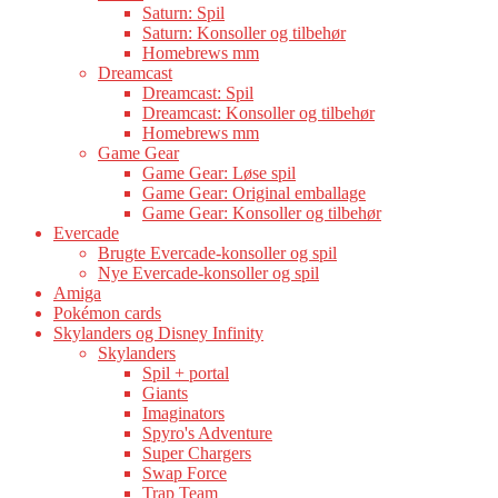
Saturn: Spil
Saturn: Konsoller og tilbehør
Homebrews mm
Dreamcast
Dreamcast: Spil
Dreamcast: Konsoller og tilbehør
Homebrews mm
Game Gear
Game Gear: Løse spil
Game Gear: Original emballage
Game Gear: Konsoller og tilbehør
Evercade
Brugte Evercade-konsoller og spil
Nye Evercade-konsoller og spil
Amiga
Pokémon cards
Skylanders og Disney Infinity
Skylanders
Spil + portal
Giants
Imaginators
Spyro's Adventure
Super Chargers
Swap Force
Trap Team