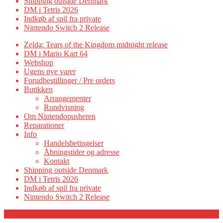
Shipping outside Denmark
DM i Tetris 2026
Indkøb af spil fra private
Nintendo Switch 2 Release
Zelda: Tears of the Kingdom midnight release
DM i Mario Kart 64
Webshop
Ugens nye varer
Forudbestillinger / Pre orders
Butikken
Arrangementer
Rundvisning
Om Nintendopusheren
Reparationer
Info
Handelsbetingelser
Åbningstider og adresse
Kontakt
Shipping outside Denmark
DM i Tetris 2026
Indkøb af spil fra private
Nintendo Switch 2 Release
Category