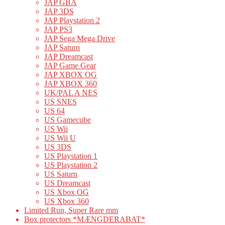
JAP GBA
JAP 3DS
JAP Playstation 2
JAP PS3
JAP Sega Mega Drive
JAP Saturn
JAP Dreamcast
JAP Game Gear
JAP XBOX OG
JAP XBOX 360
UK/PAL A NES
US SNES
US 64
US Gamecube
US Wii
US Wii U
US 3DS
US Playstation 1
US Playstation 2
US Saturn
US Dreamcast
US Xbox OG
US Xbox 360
Limited Run, Super Rare mm
Box protectors *MÆNGDERABAT*