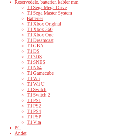
Reservedele, batterier, kabler mm
Til Sega Mega Drive
Til Sega Master System
Batterier
Til Xbox Original
Til Xbox 360
Til Xbox One
Til Dreamcast
Til GBA
Til DS
Til 3DS
Til SNES
Til N64
Til Gamecube
Til Wii
Til Wii U
Til Switch
Til Switch 2
Til PS1
Til PS2
Til PS4
Til PSP
Til Vita
PC
Andet