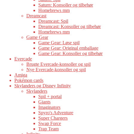
Saturn: Konsoller og tilbehør
Homebrews mm
Dreamcast
Dreamcast: Spil
Dreamcast: Konsoller og tilbehør
Homebrews mm
Game Gear
Game Gear: Løse spil
Game Gear: Original emballage
Game Gear: Konsoller og tilbehør
Evercade
Brugte Evercade-konsoller og spil
Nye Evercade-konsoller og spil
Amiga
Pokémon cards
Skylanders og Disney Infinity
Skylanders
Spil + portal
Giants
Imaginators
Spyro's Adventure
Super Chargers
Swap Force
Trap Team