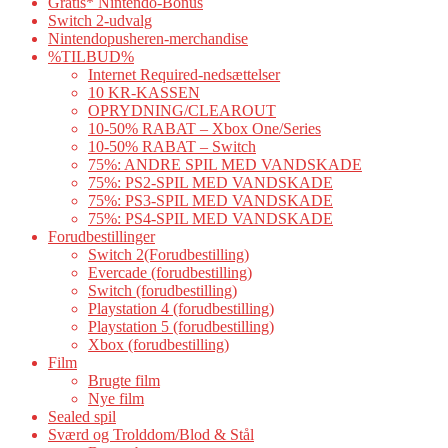
Gratis* Nintendo-Bonus
Switch 2-udvalg
Nintendopusheren-merchandise
%TILBUD%
Internet Required-nedsættelser
10 KR-KASSEN
OPRYDNING/CLEAROUT
10-50% RABAT – Xbox One/Series
10-50% RABAT – Switch
75%: ANDRE SPIL MED VANDSKADE
75%: PS2-SPIL MED VANDSKADE
75%: PS3-SPIL MED VANDSKADE
75%: PS4-SPIL MED VANDSKADE
Forudbestillinger
Switch 2(Forudbestilling)
Evercade (forudbestilling)
Switch (forudbestilling)
Playstation 4 (forudbestilling)
Playstation 5 (forudbestilling)
Xbox (forudbestilling)
Film
Brugte film
Nye film
Sealed spil
Sværd og Trolddom/Blod & Stål