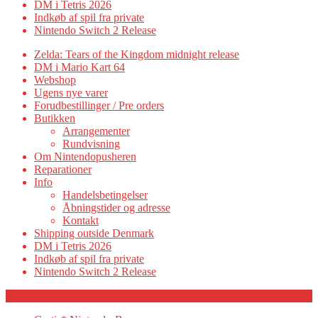
DM i Tetris 2026
Indkøb af spil fra private
Nintendo Switch 2 Release
Zelda: Tears of the Kingdom midnight release
DM i Mario Kart 64
Webshop
Ugens nye varer
Forudbestillinger / Pre orders
Butikken
Arrangementer
Rundvisning
Om Nintendopusheren
Reparationer
Info
Handelsbetingelser
Åbningstider og adresse
Kontakt
Shipping outside Denmark
DM i Tetris 2026
Indkøb af spil fra private
Nintendo Switch 2 Release
Category