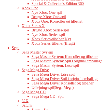
Special & Collector’s Edition 360
Xbox One
Nye Xbox One-spil
Brugte Xbox One-spil
Xbox One: Konsoller og tilbehør
Xbox Series X
Brugte Xbox Series-spil
Nye Xbox Series-spil
Xbox Series-tilbehør(Ny)
Xbox Series-tilbehør(Brugt)
Sega
Sega Master System
Sega Master System: Konsoller og tilbehør
Sega Master System: Spil i original emballage
Sega Master System: Løse spil
Sega Mega Drive
Sega Mega Drive: Løse spil
Sega Mega Drive: Spil i original emballage
Sega Mega Drive: Konsoller og tilbehør
Udlejningsspil(Sega Mega)
Sega Mega CD
Sega Mega CD: Spil
32X
Saturn
Saturn: Spil