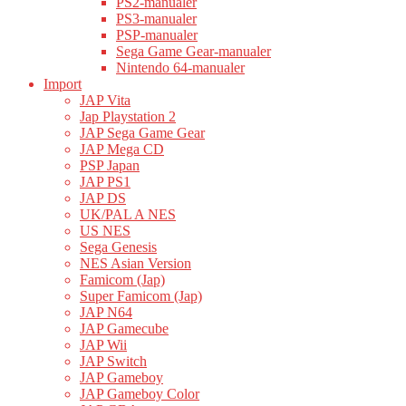
PS2-manualer
PS3-manualer
PSP-manualer
Sega Game Gear-manualer
Nintendo 64-manualer
Import
JAP Vita
Jap Playstation 2
JAP Sega Game Gear
JAP Mega CD
PSP Japan
JAP PS1
JAP DS
UK/PAL A NES
US NES
Sega Genesis
NES Asian Version
Famicom (Jap)
Super Famicom (Jap)
JAP N64
JAP Gamecube
JAP Wii
JAP Switch
JAP Gameboy
JAP Gameboy Color