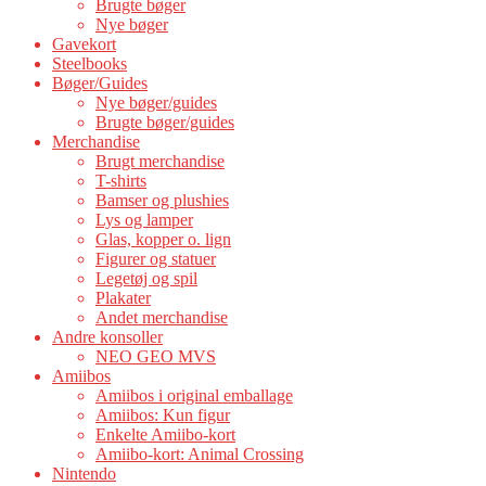
Brugte bøger
Nye bøger
Gavekort
Steelbooks
Bøger/Guides
Nye bøger/guides
Brugte bøger/guides
Merchandise
Brugt merchandise
T-shirts
Bamser og plushies
Lys og lamper
Glas, kopper o. lign
Figurer og statuer
Legetøj og spil
Plakater
Andet merchandise
Andre konsoller
NEO GEO MVS
Amiibos
Amiibos i original emballage
Amiibos: Kun figur
Enkelte Amiibo-kort
Amiibo-kort: Animal Crossing
Nintendo