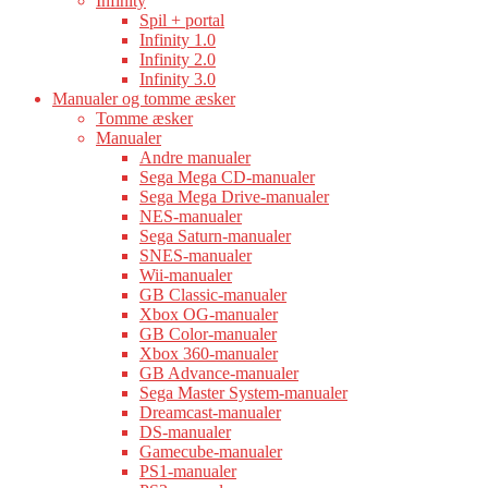
Infinity
Spil + portal
Infinity 1.0
Infinity 2.0
Infinity 3.0
Manualer og tomme æsker
Tomme æsker
Manualer
Andre manualer
Sega Mega CD-manualer
Sega Mega Drive-manualer
NES-manualer
Sega Saturn-manualer
SNES-manualer
Wii-manualer
GB Classic-manualer
Xbox OG-manualer
GB Color-manualer
Xbox 360-manualer
GB Advance-manualer
Sega Master System-manualer
Dreamcast-manualer
DS-manualer
Gamecube-manualer
PS1-manualer