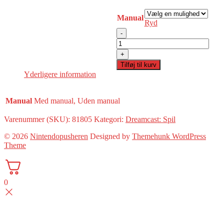
Manual
Ryd
-
Power
Stone(Dreamcast)
+
antal
Tilføj til kurv
Yderligere information
Manual
Med manual, Uden manual
Varenummer (SKU):
81805
Kategori:
Dreamcast: Spil
© 2026
Nintendopusheren
Designed by
Themehunk WordPress
Theme
0