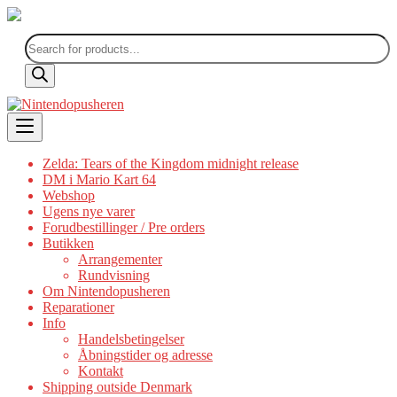
Products
search
Skip
to
content
Zelda: Tears of the Kingdom midnight release
DM i Mario Kart 64
Webshop
Ugens nye varer
Forudbestillinger / Pre orders
Butikken
Arrangementer
Rundvisning
Om Nintendopusheren
Reparationer
Info
Handelsbetingelser
Åbningstider og adresse
Kontakt
Shipping outside Denmark