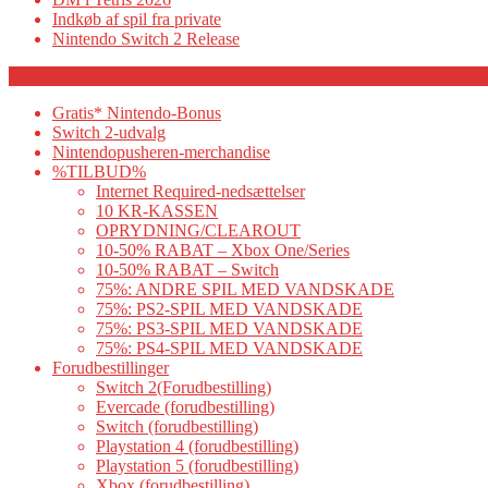
Indkøb af spil fra private
Nintendo Switch 2 Release
Category
Gratis* Nintendo-Bonus
Switch 2-udvalg
Nintendopusheren-merchandise
%TILBUD%
Internet Required-nedsættelser
10 KR-KASSEN
OPRYDNING/CLEAROUT
10-50% RABAT – Xbox One/Series
10-50% RABAT – Switch
75%: ANDRE SPIL MED VANDSKADE
75%: PS2-SPIL MED VANDSKADE
75%: PS3-SPIL MED VANDSKADE
75%: PS4-SPIL MED VANDSKADE
Forudbestillinger
Switch 2(Forudbestilling)
Evercade (forudbestilling)
Switch (forudbestilling)
Playstation 4 (forudbestilling)
Playstation 5 (forudbestilling)
Xbox (forudbestilling)