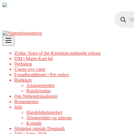
Products
search
Skip
to
content
Zelda: Tears of the Kingdom midnight release
DM i Mario Kart 64
Webshop
Ugens nye varer
Forudbestillinger / Pre orders
Butikken
Arrangementer
Rundvisning
Om Nintendopusheren
Reparationer
Info
Handelsbetingelser
Åbningstider og adresse
Kontakt
Shipping outside Denmark
DM i Tetris 2026