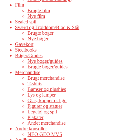
Film
Brugte film
Nye film
Sealed spil
Sværd og Trolddom/Blod & Stål
Brugte bøger
Nye bøger
Gavekort
Steelbooks
Bøger/Guides
Nye bøger/guides
Brugte bøger/guides
Merchandise
Brugt merchandise
T-shirts
Bamser og plushies
Lys og lamper
Glas, kopper o. lign
Figurer og statuer
Legetøj og spil
Plakater
Andet merchandise
Andre konsoller
NEO GEO MVS
Amiibos