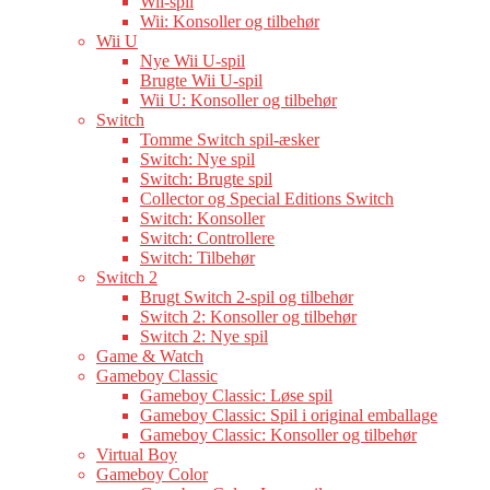
Wii-spil
Wii: Konsoller og tilbehør
Wii U
Nye Wii U-spil
Brugte Wii U-spil
Wii U: Konsoller og tilbehør
Switch
Tomme Switch spil-æsker
Switch: Nye spil
Switch: Brugte spil
Collector og Special Editions Switch
Switch: Konsoller
Switch: Controllere
Switch: Tilbehør
Switch 2
Brugt Switch 2-spil og tilbehør
Switch 2: Konsoller og tilbehør
Switch 2: Nye spil
Game & Watch
Gameboy Classic
Gameboy Classic: Løse spil
Gameboy Classic: Spil i original emballage
Gameboy Classic: Konsoller og tilbehør
Virtual Boy
Gameboy Color