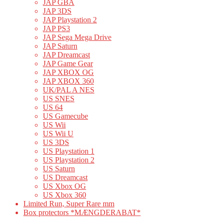
JAP GBA
JAP 3DS
JAP Playstation 2
JAP PS3
JAP Sega Mega Drive
JAP Saturn
JAP Dreamcast
JAP Game Gear
JAP XBOX OG
JAP XBOX 360
UK/PAL A NES
US SNES
US 64
US Gamecube
US Wii
US Wii U
US 3DS
US Playstation 1
US Playstation 2
US Saturn
US Dreamcast
US Xbox OG
US Xbox 360
Limited Run, Super Rare mm
Box protectors *MÆNGDERABAT*