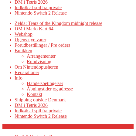
DM i Tetris 2026
Indkøb af spil fra private
Nintendo Switch 2 Release
Zelda: Tears of the Kingdom midnight release
DM i Mario Kart 64
Webshop
Ugens nye varer
Forudbestillinger / Pre orders
Butikken
Arrangementer
Rundvisning
Om Nintendopusheren
Reparationer
Info
Handelsbetingelser
Åbningstider og adresse
Kontakt
Shipping outside Denmark
DM i Tetris 2026
Indkøb af spil fra private
Nintendo Switch 2 Release
Category