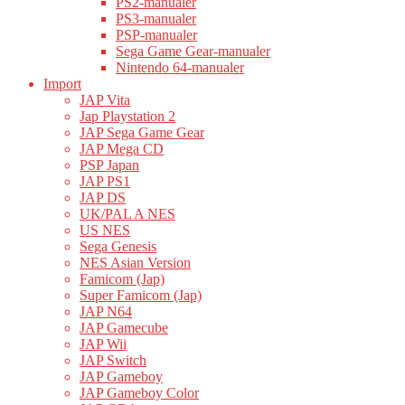
PS2-manualer
PS3-manualer
PSP-manualer
Sega Game Gear-manualer
Nintendo 64-manualer
Import
JAP Vita
Jap Playstation 2
JAP Sega Game Gear
JAP Mega CD
PSP Japan
JAP PS1
JAP DS
UK/PAL A NES
US NES
Sega Genesis
NES Asian Version
Famicom (Jap)
Super Famicom (Jap)
JAP N64
JAP Gamecube
JAP Wii
JAP Switch
JAP Gameboy
JAP Gameboy Color