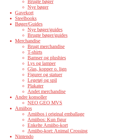
Brugte bøger
Nye bøger
Gavekort
Steelbooks
Bøger/Guides
Nye bøger/guides
Brugte bøger/guides
Merchandise
Brugt merchandise
T-shirts
Bamser og plushies
Lys og lamper
Glas, kopper o. lign
Figurer og statuer
Legetøj og spil
Plakater
Andet merchandise
Andre konsoller
NEO GEO MVS
Amiibos
Amiibos i original emballage
Amiibos: Kun figur
Enkelte Amiibo-kort
Amiibo-kort: Animal Crossing
Nintendo