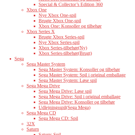
Special & Collector’s Edition 360
Xbox One
Nye Xbox One-spil
Brugte Xbox One-spil
Xbox One: Konsoller og tilbehør
Xbox Series X
Brugte Xbox Series-spil
Nye Xbox Series-spil
Xbox Series-tilbehør(Ny)
Xbox Series-tilbehør(Brugt)
Sega
Sega Master System
Sega Master System: Konsoller og tilbehør
Sega Master System: Spil i original emballage
Sega Master System: Løse spil
Sega Mega Drive
Sega Mega Drive: Løse spil
Sega Mega Drive: Spil i original emballage
Sega Mega Drive: Konsoller og tilbehør
Udlejningsspil(Sega Mega)
Sega Mega CD
Sega Mega CD: Spil
32X
Saturn
Saturn: Spil