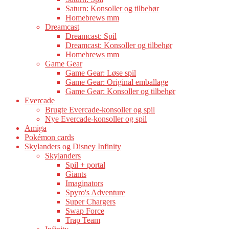
Saturn: Konsoller og tilbehør
Homebrews mm
Dreamcast
Dreamcast: Spil
Dreamcast: Konsoller og tilbehør
Homebrews mm
Game Gear
Game Gear: Løse spil
Game Gear: Original emballage
Game Gear: Konsoller og tilbehør
Evercade
Brugte Evercade-konsoller og spil
Nye Evercade-konsoller og spil
Amiga
Pokémon cards
Skylanders og Disney Infinity
Skylanders
Spil + portal
Giants
Imaginators
Spyro's Adventure
Super Chargers
Swap Force
Trap Team