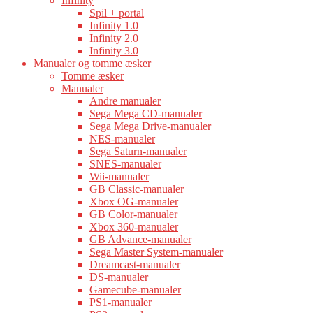
Infinity
Spil + portal
Infinity 1.0
Infinity 2.0
Infinity 3.0
Manualer og tomme æsker
Tomme æsker
Manualer
Andre manualer
Sega Mega CD-manualer
Sega Mega Drive-manualer
NES-manualer
Sega Saturn-manualer
SNES-manualer
Wii-manualer
GB Classic-manualer
Xbox OG-manualer
GB Color-manualer
Xbox 360-manualer
GB Advance-manualer
Sega Master System-manualer
Dreamcast-manualer
DS-manualer
Gamecube-manualer
PS1-manualer