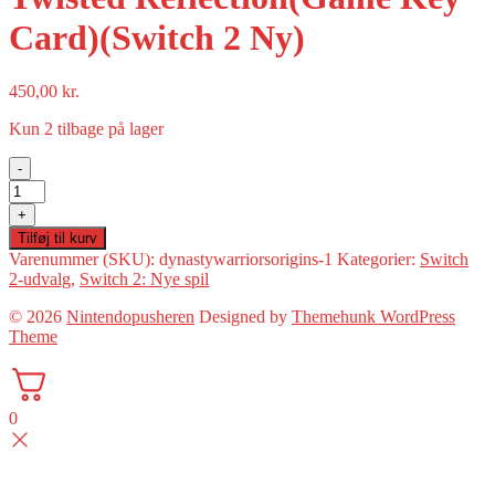
Card)(Switch 2 Ny)
450,00
kr.
Kun 2 tilbage på lager
-
Monster
Hunter
+
Stories
Tilføj til kurv
3:
Varenummer (SKU):
dynastywarriorsorigins-1
Kategorier:
Switch
Twisted
2-udvalg
,
Switch 2: Nye spil
Reflection(Game
Key
© 2026
Nintendopusheren
Designed by
Themehunk WordPress
Card)
Theme
(Switch
2
Ny)
antal
0