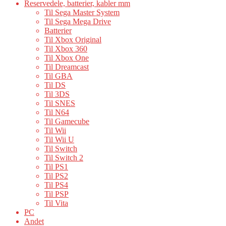
Reservedele, batterier, kabler mm
Til Sega Master System
Til Sega Mega Drive
Batterier
Til Xbox Original
Til Xbox 360
Til Xbox One
Til Dreamcast
Til GBA
Til DS
Til 3DS
Til SNES
Til N64
Til Gamecube
Til Wii
Til Wii U
Til Switch
Til Switch 2
Til PS1
Til PS2
Til PS4
Til PSP
Til Vita
PC
Andet