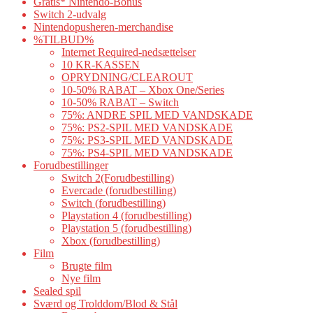
Gratis* Nintendo-Bonus
Switch 2-udvalg
Nintendopusheren-merchandise
%TILBUD%
Internet Required-nedsættelser
10 KR-KASSEN
OPRYDNING/CLEAROUT
10-50% RABAT – Xbox One/Series
10-50% RABAT – Switch
75%: ANDRE SPIL MED VANDSKADE
75%: PS2-SPIL MED VANDSKADE
75%: PS3-SPIL MED VANDSKADE
75%: PS4-SPIL MED VANDSKADE
Forudbestillinger
Switch 2(Forudbestilling)
Evercade (forudbestilling)
Switch (forudbestilling)
Playstation 4 (forudbestilling)
Playstation 5 (forudbestilling)
Xbox (forudbestilling)
Film
Brugte film
Nye film
Sealed spil
Sværd og Trolddom/Blod & Stål