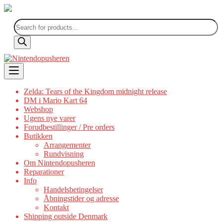
Products
search
Skip
to
content
Zelda: Tears of the Kingdom midnight release
DM i Mario Kart 64
Webshop
Ugens nye varer
Forudbestillinger / Pre orders
Butikken
Arrangementer
Rundvisning
Om Nintendopusheren
Reparationer
Info
Handelsbetingelser
Åbningstider og adresse
Kontakt
Shipping outside Denmark