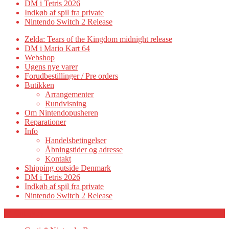
DM i Tetris 2026
Indkøb af spil fra private
Nintendo Switch 2 Release
Zelda: Tears of the Kingdom midnight release
DM i Mario Kart 64
Webshop
Ugens nye varer
Forudbestillinger / Pre orders
Butikken
Arrangementer
Rundvisning
Om Nintendopusheren
Reparationer
Info
Handelsbetingelser
Åbningstider og adresse
Kontakt
Shipping outside Denmark
DM i Tetris 2026
Indkøb af spil fra private
Nintendo Switch 2 Release
Category