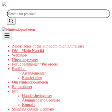
Products
search
Skip
to
content
Zelda: Tears of the Kingdom midnight release
DM i Mario Kart 64
Webshop
Ugens nye varer
Forudbestillinger / Pre orders
Butikken
Arrangementer
Rundvisning
Om Nintendopusheren
Reparationer
Info
Handelsbetingelser
Åbningstider og adresse
Kontakt
Shipping outside Denmark