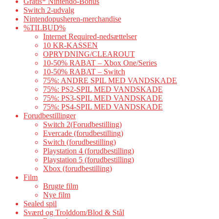
Gratis* Nintendo-Bonus
Switch 2-udvalg
Nintendopusheren-merchandise
%TILBUD%
Internet Required-nedsættelser
10 KR-KASSEN
OPRYDNING/CLEAROUT
10-50% RABAT – Xbox One/Series
10-50% RABAT – Switch
75%: ANDRE SPIL MED VANDSKADE
75%: PS2-SPIL MED VANDSKADE
75%: PS3-SPIL MED VANDSKADE
75%: PS4-SPIL MED VANDSKADE
Forudbestillinger
Switch 2(Forudbestilling)
Evercade (forudbestilling)
Switch (forudbestilling)
Playstation 4 (forudbestilling)
Playstation 5 (forudbestilling)
Xbox (forudbestilling)
Film
Brugte film
Nye film
Sealed spil
Sværd og Trolddom/Blod & Stål