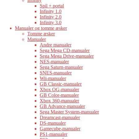
Infinity
Spil + portal
Infinity 1.0
Infinity 2.0
Infinity 3.0
Manualer og tomme æsker
Tomme æsker
Manualer
Andre manualer
Sega Mega CD-manualer
Sega Mega Drive-manualer
NES-manualer
Sega Saturn-manualer
SNES-manualer
Wii-manualer
GB Classic-manualer
Xbox OG-manualer
GB Color-manualer
Xbox 360-manualer
GB Advance-manualer
Sega Master System-manualer
Dreamcast-manualer
DS-manualer
Gamecube-manualer
PS1-manualer