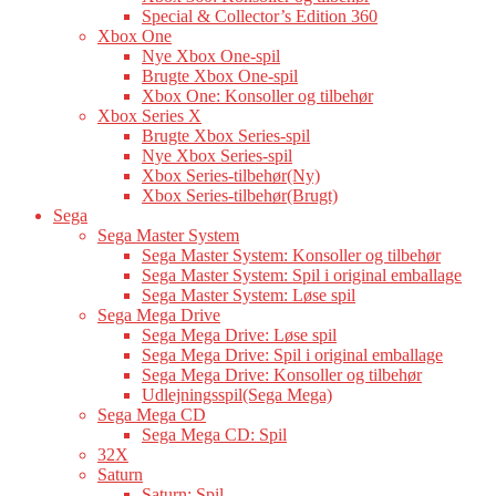
Special & Collector’s Edition 360
Xbox One
Nye Xbox One-spil
Brugte Xbox One-spil
Xbox One: Konsoller og tilbehør
Xbox Series X
Brugte Xbox Series-spil
Nye Xbox Series-spil
Xbox Series-tilbehør(Ny)
Xbox Series-tilbehør(Brugt)
Sega
Sega Master System
Sega Master System: Konsoller og tilbehør
Sega Master System: Spil i original emballage
Sega Master System: Løse spil
Sega Mega Drive
Sega Mega Drive: Løse spil
Sega Mega Drive: Spil i original emballage
Sega Mega Drive: Konsoller og tilbehør
Udlejningsspil(Sega Mega)
Sega Mega CD
Sega Mega CD: Spil
32X
Saturn
Saturn: Spil