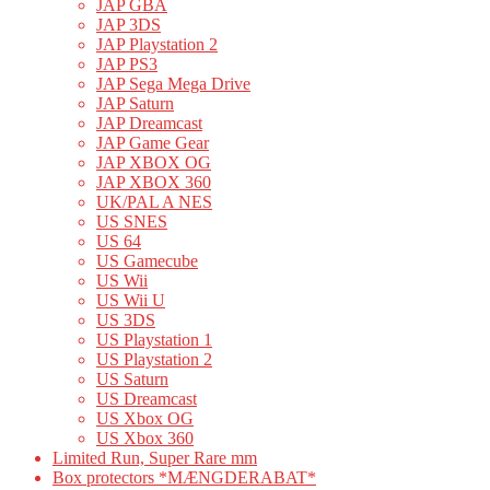
JAP GBA
JAP 3DS
JAP Playstation 2
JAP PS3
JAP Sega Mega Drive
JAP Saturn
JAP Dreamcast
JAP Game Gear
JAP XBOX OG
JAP XBOX 360
UK/PAL A NES
US SNES
US 64
US Gamecube
US Wii
US Wii U
US 3DS
US Playstation 1
US Playstation 2
US Saturn
US Dreamcast
US Xbox OG
US Xbox 360
Limited Run, Super Rare mm
Box protectors *MÆNGDERABAT*