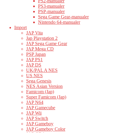
PS2-manualer
PS3-manualer
PSP-manualer
Sega Game Gear-manualer
Nintendo 64-manualer
Import
JAP Vita
Jap Playstation 2
JAP Sega Game Gear
JAP Mega CD
PSP Japan
JAP PS1
JAP DS
UK/PAL A NES
US NES
Sega Genesis
NES Asian Version
Famicom (Jap)
Super Famicom (Jap)
JAP N64
JAP Gamecube
JAP Wii
JAP Switch
JAP Gameboy
JAP Gameboy Color