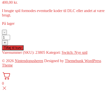
400,00
kr.
I brugte spil formodes eventuelle koder til DLC eller andet at være
brugt.
På lager
-
Yomawari:
The
+
Long
Tilføj til kurv
Night
Varenummer (SKU):
23805
Kategori:
Switch: Nye spil
Collection(Switch:
Nyt)
© 2026
Nintendopusheren
Designed by
Themehunk WordPress
antal
Theme
0