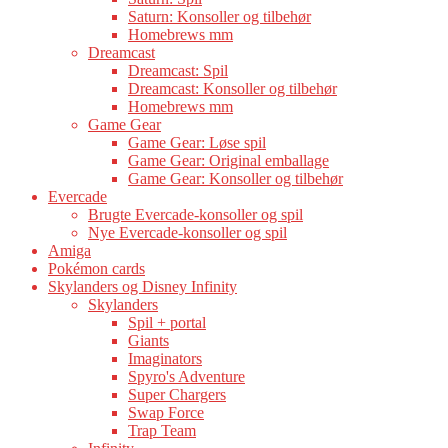
Saturn: Konsoller og tilbehør
Homebrews mm
Dreamcast
Dreamcast: Spil
Dreamcast: Konsoller og tilbehør
Homebrews mm
Game Gear
Game Gear: Løse spil
Game Gear: Original emballage
Game Gear: Konsoller og tilbehør
Evercade
Brugte Evercade-konsoller og spil
Nye Evercade-konsoller og spil
Amiga
Pokémon cards
Skylanders og Disney Infinity
Skylanders
Spil + portal
Giants
Imaginators
Spyro's Adventure
Super Chargers
Swap Force
Trap Team