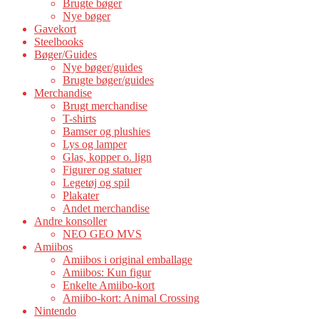
Brugte bøger
Nye bøger
Gavekort
Steelbooks
Bøger/Guides
Nye bøger/guides
Brugte bøger/guides
Merchandise
Brugt merchandise
T-shirts
Bamser og plushies
Lys og lamper
Glas, kopper o. lign
Figurer og statuer
Legetøj og spil
Plakater
Andet merchandise
Andre konsoller
NEO GEO MVS
Amiibos
Amiibos i original emballage
Amiibos: Kun figur
Enkelte Amiibo-kort
Amiibo-kort: Animal Crossing
Nintendo