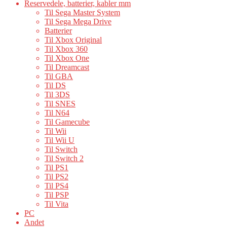
Reservedele, batterier, kabler mm
Til Sega Master System
Til Sega Mega Drive
Batterier
Til Xbox Original
Til Xbox 360
Til Xbox One
Til Dreamcast
Til GBA
Til DS
Til 3DS
Til SNES
Til N64
Til Gamecube
Til Wii
Til Wii U
Til Switch
Til Switch 2
Til PS1
Til PS2
Til PS4
Til PSP
Til Vita
PC
Andet