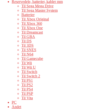
Reservedele, batterier, kabler mm
Til Sega Mega Drive
Til Sega Master System
Batterier
Til Xbox Original
Til Xbox 360
Til Xbox One
Til Dreamcast
Til GBA
Til DS
Til 3DS
Til SNES
Til N64
Til Gamecube
Til Wii
Til Wii U
Til Switch
Til Switch 2
Til PS1
Til PS2
Til PS4
Til PSP
Til Vita
PC
Andet