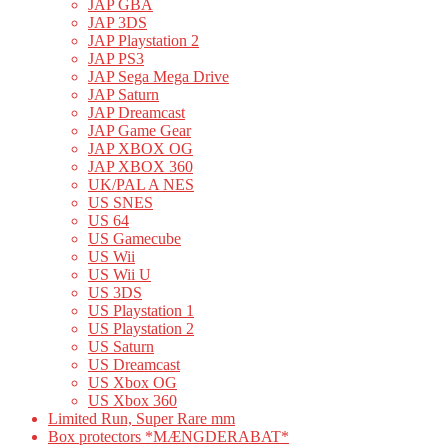
JAP GBA
JAP 3DS
JAP Playstation 2
JAP PS3
JAP Sega Mega Drive
JAP Saturn
JAP Dreamcast
JAP Game Gear
JAP XBOX OG
JAP XBOX 360
UK/PAL A NES
US SNES
US 64
US Gamecube
US Wii
US Wii U
US 3DS
US Playstation 1
US Playstation 2
US Saturn
US Dreamcast
US Xbox OG
US Xbox 360
Limited Run, Super Rare mm
Box protectors *MÆNGDERABAT*