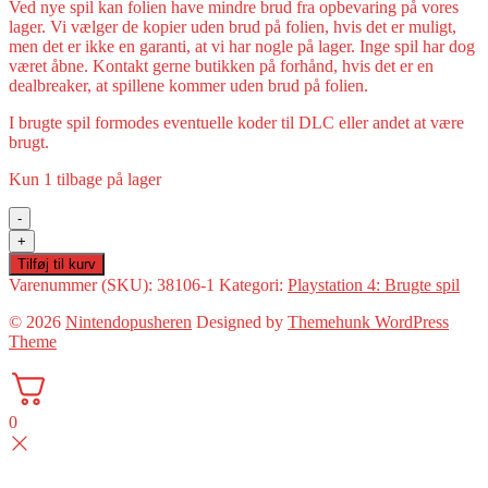
Ved nye spil kan folien have mindre brud fra opbevaring på vores
lager. Vi vælger de kopier uden brud på folien, hvis det er muligt,
men det er ikke en garanti, at vi har nogle på lager. Inge spil har dog
været åbne. Kontakt gerne butikken på forhånd, hvis det er en
dealbreaker, at spillene kommer uden brud på folien.
I brugte spil formodes eventuelle koder til DLC eller andet at være
brugt.
Kun 1 tilbage på lager
-
Two
+
Point
Tilføj til kurv
Campus(PS4
Varenummer (SKU):
38106-1
Kategori:
Playstation 4: Brugte spil
Brugt)
antal
© 2026
Nintendopusheren
Designed by
Themehunk WordPress
Theme
0