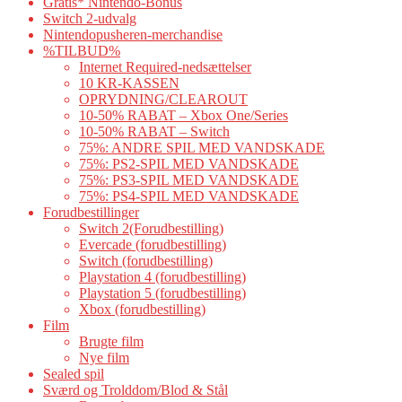
Gratis* Nintendo-Bonus
Switch 2-udvalg
Nintendopusheren-merchandise
%TILBUD%
Internet Required-nedsættelser
10 KR-KASSEN
OPRYDNING/CLEAROUT
10-50% RABAT – Xbox One/Series
10-50% RABAT – Switch
75%: ANDRE SPIL MED VANDSKADE
75%: PS2-SPIL MED VANDSKADE
75%: PS3-SPIL MED VANDSKADE
75%: PS4-SPIL MED VANDSKADE
Forudbestillinger
Switch 2(Forudbestilling)
Evercade (forudbestilling)
Switch (forudbestilling)
Playstation 4 (forudbestilling)
Playstation 5 (forudbestilling)
Xbox (forudbestilling)
Film
Brugte film
Nye film
Sealed spil
Sværd og Trolddom/Blod & Stål