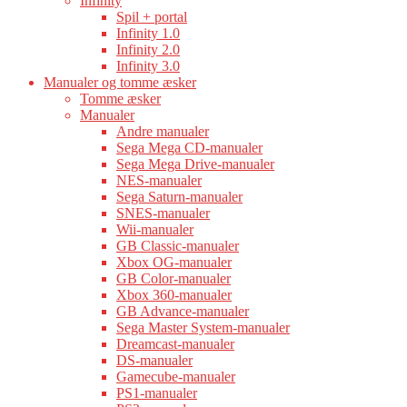
Infinity
Spil + portal
Infinity 1.0
Infinity 2.0
Infinity 3.0
Manualer og tomme æsker
Tomme æsker
Manualer
Andre manualer
Sega Mega CD-manualer
Sega Mega Drive-manualer
NES-manualer
Sega Saturn-manualer
SNES-manualer
Wii-manualer
GB Classic-manualer
Xbox OG-manualer
GB Color-manualer
Xbox 360-manualer
GB Advance-manualer
Sega Master System-manualer
Dreamcast-manualer
DS-manualer
Gamecube-manualer
PS1-manualer