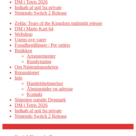
DM i Tetris 2026
Indkøb af spil fra private
Nintendo Switch 2 Release
Zelda: Tears of the Kingdom midnight release
DM i Mario Kart 64
Webshop
Ugens nye varer
Forudbestillinger / Pre orders
Butikken
Arrangementer
Rundvisning
Om Nintendopusheren
Reparationer
Info
Handelsbetingelser
Åbningstider og adresse
Kontakt
Shipping outside Denmark
DM i Tetris 2026
Indkøb af spil fra private
Nintendo Switch 2 Release
Category