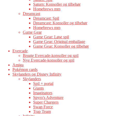
Saturn: Konsoller og tilbehør
Homebrews mm
Dreamcast
Dreamcast: Spil
Dreamcast: Konsoller og tilbehør
Homebrews mm
Game Gear
Game Gear: Løse spil
Game Gear: Original emballage
Game Gear: Konsoller og tilbehør
Evercade
Brugte Evercade-konsoller og spil
Nye Evercade-konsoller og spil
Amiga
Pokémon cards
Skylanders og Disney Infinity
Skylanders
Spil + portal
Giants
Imaginators
Spyro's Adventure
Super Chargers
Swap Force
Trap Team