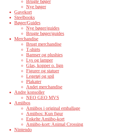
Brugte bøger
Nye bøger
Gavekort
Steelbooks
Bøger/Guides
Nye bøger/guides
Brugte bøger/guides
Merchandise
Brugt merchandise
T-shirts
Bamser og plushies
Lys og lamper
Glas, kopper o. lign
Figurer og statuer
Legetøj og spil
Plakater
Andet merchandise
Andre konsoller
NEO GEO MVS
Amiibos
Amiibos i original emballage
Amiibos: Kun figur
Enkelte Amiibo-kort
Amiibo-kort: Animal Crossing
Nintendo