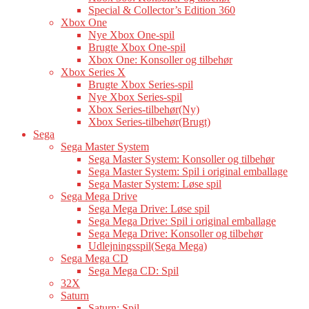
Special & Collector’s Edition 360
Xbox One
Nye Xbox One-spil
Brugte Xbox One-spil
Xbox One: Konsoller og tilbehør
Xbox Series X
Brugte Xbox Series-spil
Nye Xbox Series-spil
Xbox Series-tilbehør(Ny)
Xbox Series-tilbehør(Brugt)
Sega
Sega Master System
Sega Master System: Konsoller og tilbehør
Sega Master System: Spil i original emballage
Sega Master System: Løse spil
Sega Mega Drive
Sega Mega Drive: Løse spil
Sega Mega Drive: Spil i original emballage
Sega Mega Drive: Konsoller og tilbehør
Udlejningsspil(Sega Mega)
Sega Mega CD
Sega Mega CD: Spil
32X
Saturn
Saturn: Spil