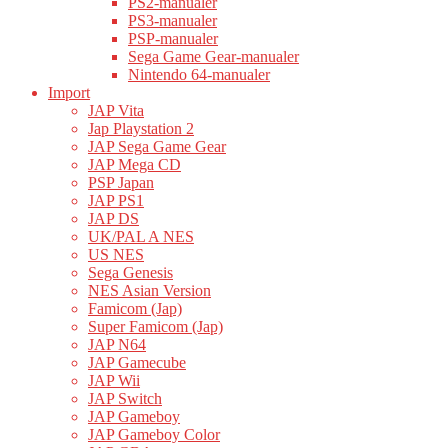
PS2-manualer
PS3-manualer
PSP-manualer
Sega Game Gear-manualer
Nintendo 64-manualer
Import
JAP Vita
Jap Playstation 2
JAP Sega Game Gear
JAP Mega CD
PSP Japan
JAP PS1
JAP DS
UK/PAL A NES
US NES
Sega Genesis
NES Asian Version
Famicom (Jap)
Super Famicom (Jap)
JAP N64
JAP Gamecube
JAP Wii
JAP Switch
JAP Gameboy
JAP Gameboy Color