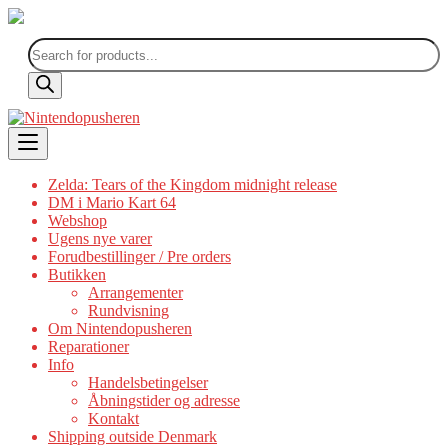
Products
search
Skip
to
content
Zelda: Tears of the Kingdom midnight release
DM i Mario Kart 64
Webshop
Ugens nye varer
Forudbestillinger / Pre orders
Butikken
Arrangementer
Rundvisning
Om Nintendopusheren
Reparationer
Info
Handelsbetingelser
Åbningstider og adresse
Kontakt
Shipping outside Denmark