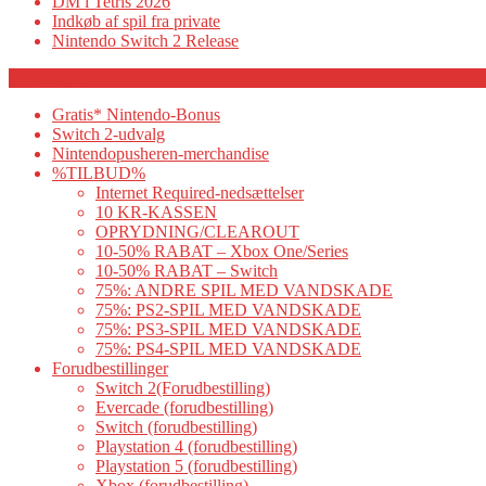
DM i Tetris 2026
Indkøb af spil fra private
Nintendo Switch 2 Release
Category
Gratis* Nintendo-Bonus
Switch 2-udvalg
Nintendopusheren-merchandise
%TILBUD%
Internet Required-nedsættelser
10 KR-KASSEN
OPRYDNING/CLEAROUT
10-50% RABAT – Xbox One/Series
10-50% RABAT – Switch
75%: ANDRE SPIL MED VANDSKADE
75%: PS2-SPIL MED VANDSKADE
75%: PS3-SPIL MED VANDSKADE
75%: PS4-SPIL MED VANDSKADE
Forudbestillinger
Switch 2(Forudbestilling)
Evercade (forudbestilling)
Switch (forudbestilling)
Playstation 4 (forudbestilling)
Playstation 5 (forudbestilling)
Xbox (forudbestilling)