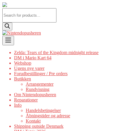
Products
search
Skip
to
content
Zelda: Tears of the Kingdom midnight release
DM i Mario Kart 64
Webshop
Ugens nye varer
Forudbestillinger / Pre orders
Butikken
Arrangementer
Rundvisning
Om Nintendopusheren
Reparationer
Info
Handelsbetingelser
Åbningstider og adresse
Kontakt
Shipping outside Denmark