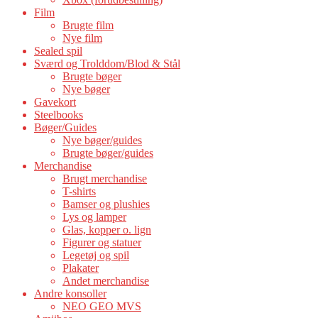
Film
Brugte film
Nye film
Sealed spil
Sværd og Trolddom/Blod & Stål
Brugte bøger
Nye bøger
Gavekort
Steelbooks
Bøger/Guides
Nye bøger/guides
Brugte bøger/guides
Merchandise
Brugt merchandise
T-shirts
Bamser og plushies
Lys og lamper
Glas, kopper o. lign
Figurer og statuer
Legetøj og spil
Plakater
Andet merchandise
Andre konsoller
NEO GEO MVS