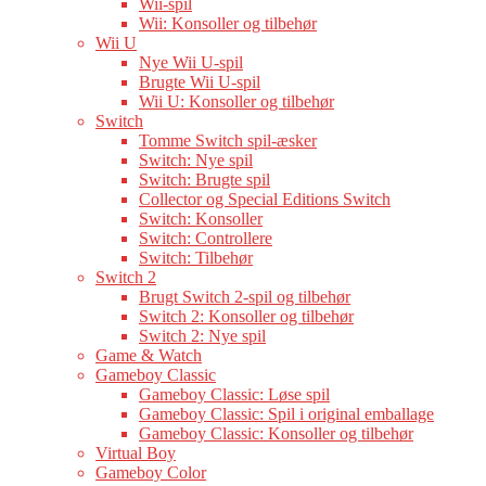
Wii-spil
Wii: Konsoller og tilbehør
Wii U
Nye Wii U-spil
Brugte Wii U-spil
Wii U: Konsoller og tilbehør
Switch
Tomme Switch spil-æsker
Switch: Nye spil
Switch: Brugte spil
Collector og Special Editions Switch
Switch: Konsoller
Switch: Controllere
Switch: Tilbehør
Switch 2
Brugt Switch 2-spil og tilbehør
Switch 2: Konsoller og tilbehør
Switch 2: Nye spil
Game & Watch
Gameboy Classic
Gameboy Classic: Løse spil
Gameboy Classic: Spil i original emballage
Gameboy Classic: Konsoller og tilbehør
Virtual Boy
Gameboy Color