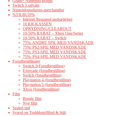
Gratis* Nintendo-Bonus
Switch 2-udvalg
Nintendopusheren-merchandise
%TILBUD%
Internet Required-nedsættelser
10 KR-KASSEN
OPRYDNING/CLEAROUT
10-50% RABAT – Xbox One/Series
10-50% RABAT – Switch
75%: ANDRE SPIL MED VANDSKADE
75%: PS2-SPIL MED VANDSKADE
75%: PS3-SPIL MED VANDSKADE
75%: PS4-SPIL MED VANDSKADE
Forudbestillinger
Switch 2(Forudbestilling)
Evercade (forudbestilling)
Switch (forudbestilling)
Playstation 4 (forudbestilling)
Playstation 5 (forudbestilling)
Xbox (forudbestilling)
Film
Brugte film
Nye film
Sealed spil
Sværd og Trolddom/Blod & Stål