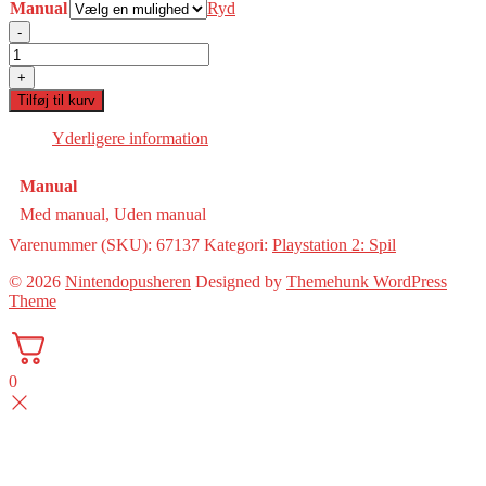
Manual
Ryd
-
This
Is
+
Football
Tilføj til kurv
2005(PS2)
antal
Yderligere information
Manual
Med manual, Uden manual
Varenummer (SKU):
67137
Kategori:
Playstation 2: Spil
© 2026
Nintendopusheren
Designed by
Themehunk WordPress
Theme
0