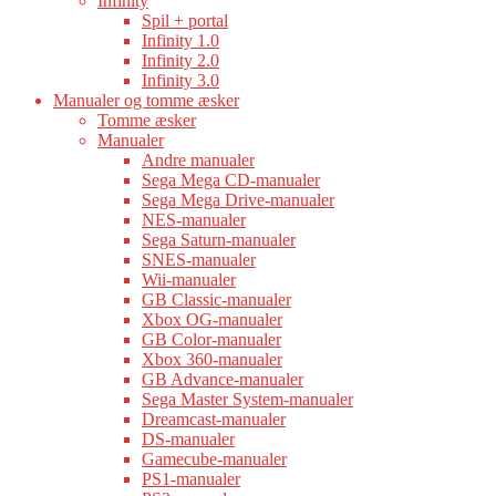
Infinity
Spil + portal
Infinity 1.0
Infinity 2.0
Infinity 3.0
Manualer og tomme æsker
Tomme æsker
Manualer
Andre manualer
Sega Mega CD-manualer
Sega Mega Drive-manualer
NES-manualer
Sega Saturn-manualer
SNES-manualer
Wii-manualer
GB Classic-manualer
Xbox OG-manualer
GB Color-manualer
Xbox 360-manualer
GB Advance-manualer
Sega Master System-manualer
Dreamcast-manualer
DS-manualer
Gamecube-manualer
PS1-manualer