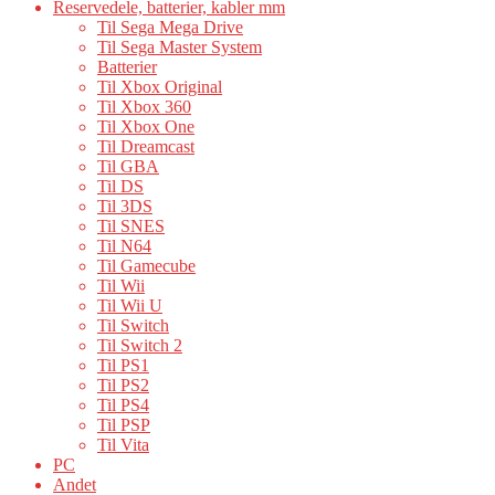
Reservedele, batterier, kabler mm
Til Sega Mega Drive
Til Sega Master System
Batterier
Til Xbox Original
Til Xbox 360
Til Xbox One
Til Dreamcast
Til GBA
Til DS
Til 3DS
Til SNES
Til N64
Til Gamecube
Til Wii
Til Wii U
Til Switch
Til Switch 2
Til PS1
Til PS2
Til PS4
Til PSP
Til Vita
PC
Andet