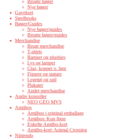
Brugte bøger
Nye bøger
Gavekort
Steelbooks
Bøger/Guides
Nye bøger/guides
Brugte bøger/guides
Merchandise
Brugt merchandise
T-shirts
Bamser og plushies
Lys og lamper
Glas, kopper o. lign
Figurer og statuer
Legetøj og spil
Plakater
Andet merchandise
Andre konsoller
NEO GEO MVS
Amiibos
Amiibos i original emballage
Amiibos: Kun figur
Enkelte Amiibo-kort
Amiibo-kort: Animal Crossing
Nintendo