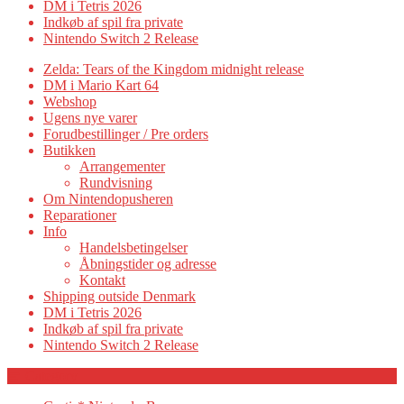
DM i Tetris 2026
Indkøb af spil fra private
Nintendo Switch 2 Release
Zelda: Tears of the Kingdom midnight release
DM i Mario Kart 64
Webshop
Ugens nye varer
Forudbestillinger / Pre orders
Butikken
Arrangementer
Rundvisning
Om Nintendopusheren
Reparationer
Info
Handelsbetingelser
Åbningstider og adresse
Kontakt
Shipping outside Denmark
DM i Tetris 2026
Indkøb af spil fra private
Nintendo Switch 2 Release
Category