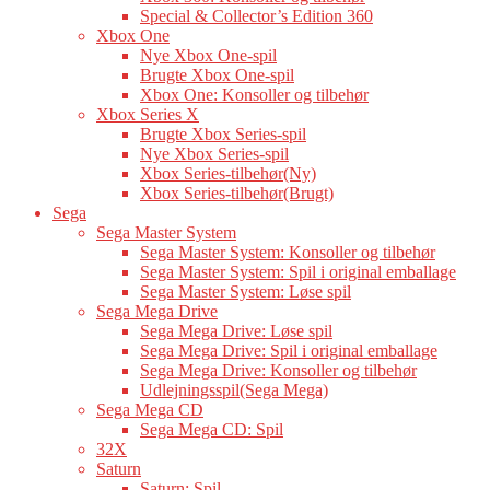
Special & Collector’s Edition 360
Xbox One
Nye Xbox One-spil
Brugte Xbox One-spil
Xbox One: Konsoller og tilbehør
Xbox Series X
Brugte Xbox Series-spil
Nye Xbox Series-spil
Xbox Series-tilbehør(Ny)
Xbox Series-tilbehør(Brugt)
Sega
Sega Master System
Sega Master System: Konsoller og tilbehør
Sega Master System: Spil i original emballage
Sega Master System: Løse spil
Sega Mega Drive
Sega Mega Drive: Løse spil
Sega Mega Drive: Spil i original emballage
Sega Mega Drive: Konsoller og tilbehør
Udlejningsspil(Sega Mega)
Sega Mega CD
Sega Mega CD: Spil
32X
Saturn
Saturn: Spil