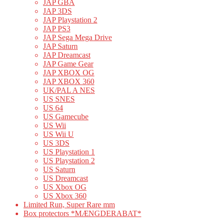
JAP GBA
JAP 3DS
JAP Playstation 2
JAP PS3
JAP Sega Mega Drive
JAP Saturn
JAP Dreamcast
JAP Game Gear
JAP XBOX OG
JAP XBOX 360
UK/PAL A NES
US SNES
US 64
US Gamecube
US Wii
US Wii U
US 3DS
US Playstation 1
US Playstation 2
US Saturn
US Dreamcast
US Xbox OG
US Xbox 360
Limited Run, Super Rare mm
Box protectors *MÆNGDERABAT*