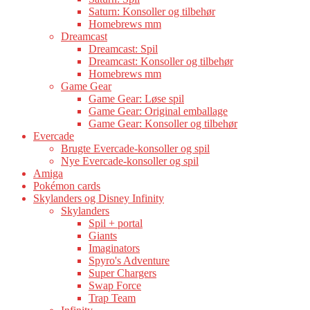
Saturn: Konsoller og tilbehør
Homebrews mm
Dreamcast
Dreamcast: Spil
Dreamcast: Konsoller og tilbehør
Homebrews mm
Game Gear
Game Gear: Løse spil
Game Gear: Original emballage
Game Gear: Konsoller og tilbehør
Evercade
Brugte Evercade-konsoller og spil
Nye Evercade-konsoller og spil
Amiga
Pokémon cards
Skylanders og Disney Infinity
Skylanders
Spil + portal
Giants
Imaginators
Spyro's Adventure
Super Chargers
Swap Force
Trap Team