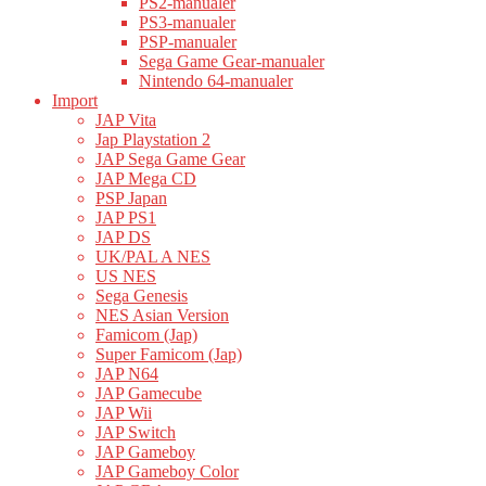
PS2-manualer
PS3-manualer
PSP-manualer
Sega Game Gear-manualer
Nintendo 64-manualer
Import
JAP Vita
Jap Playstation 2
JAP Sega Game Gear
JAP Mega CD
PSP Japan
JAP PS1
JAP DS
UK/PAL A NES
US NES
Sega Genesis
NES Asian Version
Famicom (Jap)
Super Famicom (Jap)
JAP N64
JAP Gamecube
JAP Wii
JAP Switch
JAP Gameboy
JAP Gameboy Color