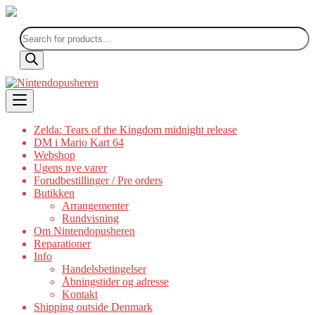
Products
search
Skip
to
content
Zelda: Tears of the Kingdom midnight release
DM i Mario Kart 64
Webshop
Ugens nye varer
Forudbestillinger / Pre orders
Butikken
Arrangementer
Rundvisning
Om Nintendopusheren
Reparationer
Info
Handelsbetingelser
Åbningstider og adresse
Kontakt
Shipping outside Denmark