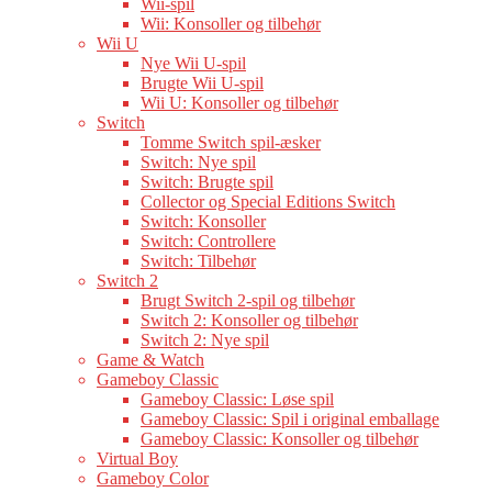
Wii-spil
Wii: Konsoller og tilbehør
Wii U
Nye Wii U-spil
Brugte Wii U-spil
Wii U: Konsoller og tilbehør
Switch
Tomme Switch spil-æsker
Switch: Nye spil
Switch: Brugte spil
Collector og Special Editions Switch
Switch: Konsoller
Switch: Controllere
Switch: Tilbehør
Switch 2
Brugt Switch 2-spil og tilbehør
Switch 2: Konsoller og tilbehør
Switch 2: Nye spil
Game & Watch
Gameboy Classic
Gameboy Classic: Løse spil
Gameboy Classic: Spil i original emballage
Gameboy Classic: Konsoller og tilbehør
Virtual Boy
Gameboy Color