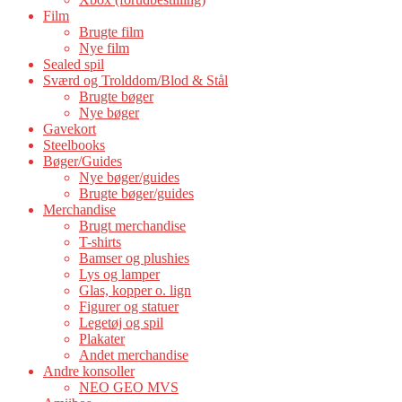
Film
Brugte film
Nye film
Sealed spil
Sværd og Trolddom/Blod & Stål
Brugte bøger
Nye bøger
Gavekort
Steelbooks
Bøger/Guides
Nye bøger/guides
Brugte bøger/guides
Merchandise
Brugt merchandise
T-shirts
Bamser og plushies
Lys og lamper
Glas, kopper o. lign
Figurer og statuer
Legetøj og spil
Plakater
Andet merchandise
Andre konsoller
NEO GEO MVS