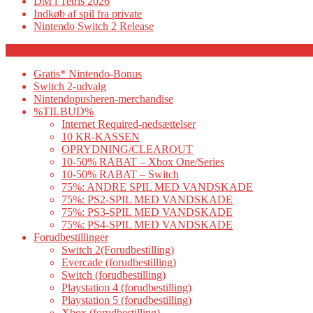
DM i Tetris 2026
Indkøb af spil fra private
Nintendo Switch 2 Release
Category
Gratis* Nintendo-Bonus
Switch 2-udvalg
Nintendopusheren-merchandise
%TILBUD%
Internet Required-nedsættelser
10 KR-KASSEN
OPRYDNING/CLEAROUT
10-50% RABAT – Xbox One/Series
10-50% RABAT – Switch
75%: ANDRE SPIL MED VANDSKADE
75%: PS2-SPIL MED VANDSKADE
75%: PS3-SPIL MED VANDSKADE
75%: PS4-SPIL MED VANDSKADE
Forudbestillinger
Switch 2(Forudbestilling)
Evercade (forudbestilling)
Switch (forudbestilling)
Playstation 4 (forudbestilling)
Playstation 5 (forudbestilling)
Xbox (forudbestilling)