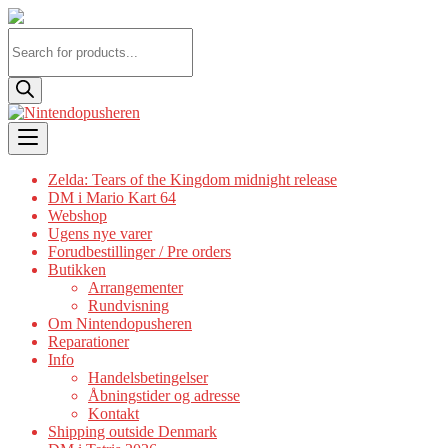
Products
search
Skip
to
content
Zelda: Tears of the Kingdom midnight release
DM i Mario Kart 64
Webshop
Ugens nye varer
Forudbestillinger / Pre orders
Butikken
Arrangementer
Rundvisning
Om Nintendopusheren
Reparationer
Info
Handelsbetingelser
Åbningstider og adresse
Kontakt
Shipping outside Denmark