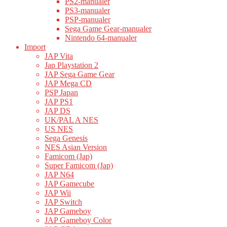
PS2-manualer
PS3-manualer
PSP-manualer
Sega Game Gear-manualer
Nintendo 64-manualer
Import
JAP Vita
Jap Playstation 2
JAP Sega Game Gear
JAP Mega CD
PSP Japan
JAP PS1
JAP DS
UK/PAL A NES
US NES
Sega Genesis
NES Asian Version
Famicom (Jap)
Super Famicom (Jap)
JAP N64
JAP Gamecube
JAP Wii
JAP Switch
JAP Gameboy
JAP Gameboy Color