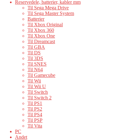
Reservedele, batterier, kabler mm
Til Sega Mega Drive
Til Sega Master System
Batterier
Til Xbox Original
Til Xbox 360
Til Xbox One
Til Dreamcast
Til GBA
Til DS
Til 3DS
Til SNES
Til N64
Til Gamecube
Til Wii
Til Wii U
Til Switch
Til Switch 2
Til PS1
Til PS2
Til PS4
Til PSP
Til Vita
PC
Andet