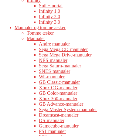
Infinity
Spil + portal
Infinity 1.0
Infinity 2.0
Infinity 3.0
Manualer og tomme æsker
Tomme æsker
Manualer
Andre manualer
Sega Mega CD-manualer
Sega Mega Drive-manualer
NES-manualer
Sega Saturn-manualer
SNES-manualer
Wii-manualer
GB Classic-manualer
Xbox OG-manualer
GB Color-manualer
Xbox 360-manualer
GB Advance-manualer
Sega Master System-manualer
Dreamcast-manualer
DS-manualer
Gamecube-manualer
PS1-manualer