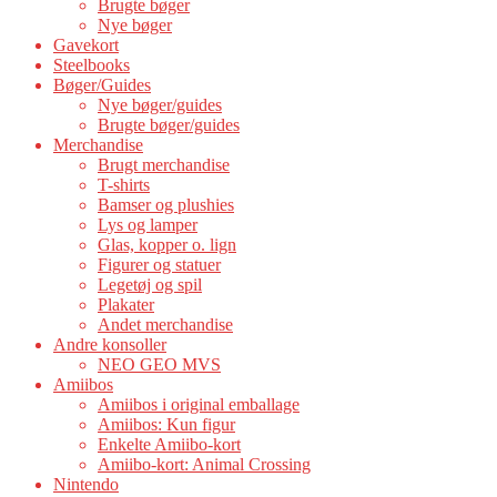
Brugte bøger
Nye bøger
Gavekort
Steelbooks
Bøger/Guides
Nye bøger/guides
Brugte bøger/guides
Merchandise
Brugt merchandise
T-shirts
Bamser og plushies
Lys og lamper
Glas, kopper o. lign
Figurer og statuer
Legetøj og spil
Plakater
Andet merchandise
Andre konsoller
NEO GEO MVS
Amiibos
Amiibos i original emballage
Amiibos: Kun figur
Enkelte Amiibo-kort
Amiibo-kort: Animal Crossing
Nintendo