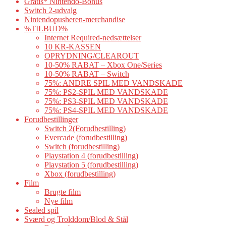
Gratis* Nintendo-Bonus
Switch 2-udvalg
Nintendopusheren-merchandise
%TILBUD%
Internet Required-nedsættelser
10 KR-KASSEN
OPRYDNING/CLEAROUT
10-50% RABAT – Xbox One/Series
10-50% RABAT – Switch
75%: ANDRE SPIL MED VANDSKADE
75%: PS2-SPIL MED VANDSKADE
75%: PS3-SPIL MED VANDSKADE
75%: PS4-SPIL MED VANDSKADE
Forudbestillinger
Switch 2(Forudbestilling)
Evercade (forudbestilling)
Switch (forudbestilling)
Playstation 4 (forudbestilling)
Playstation 5 (forudbestilling)
Xbox (forudbestilling)
Film
Brugte film
Nye film
Sealed spil
Sværd og Trolddom/Blod & Stål