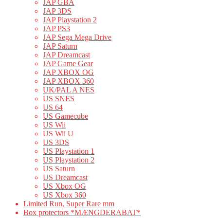
JAP GBA
JAP 3DS
JAP Playstation 2
JAP PS3
JAP Sega Mega Drive
JAP Saturn
JAP Dreamcast
JAP Game Gear
JAP XBOX OG
JAP XBOX 360
UK/PAL A NES
US SNES
US 64
US Gamecube
US Wii
US Wii U
US 3DS
US Playstation 1
US Playstation 2
US Saturn
US Dreamcast
US Xbox OG
US Xbox 360
Limited Run, Super Rare mm
Box protectors *MÆNGDERABAT*