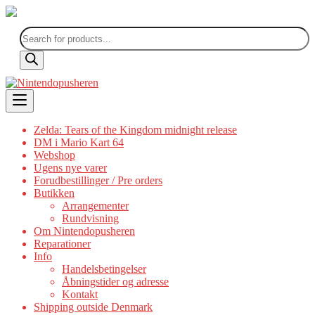
Products
search
Skip
to
content
Zelda: Tears of the Kingdom midnight release
DM i Mario Kart 64
Webshop
Ugens nye varer
Forudbestillinger / Pre orders
Butikken
Arrangementer
Rundvisning
Om Nintendopusheren
Reparationer
Info
Handelsbetingelser
Åbningstider og adresse
Kontakt
Shipping outside Denmark