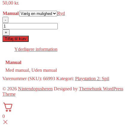
50,00
kr.
Manual
Ryd
-
The
Operative:
+
No
Tilføj til kurv
One
Lives
Yderligere information
Forever(PS2)
antal
Manual
Med manual, Uden manual
Varenummer (SKU):
66993
Kategori:
Playstation 2: Spil
© 2026
Nintendopusheren
Designed by
Themehunk WordPress
Theme
0