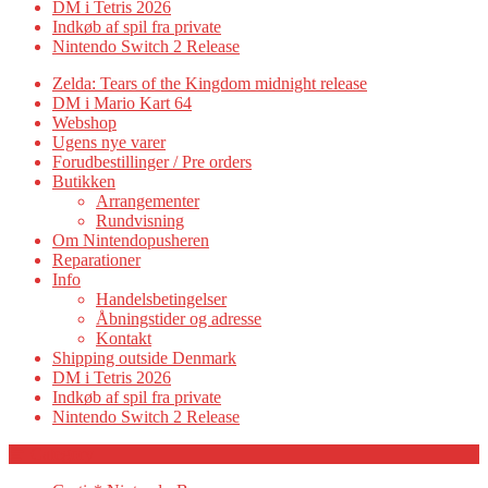
DM i Tetris 2026
Indkøb af spil fra private
Nintendo Switch 2 Release
Zelda: Tears of the Kingdom midnight release
DM i Mario Kart 64
Webshop
Ugens nye varer
Forudbestillinger / Pre orders
Butikken
Arrangementer
Rundvisning
Om Nintendopusheren
Reparationer
Info
Handelsbetingelser
Åbningstider og adresse
Kontakt
Shipping outside Denmark
DM i Tetris 2026
Indkøb af spil fra private
Nintendo Switch 2 Release
Category