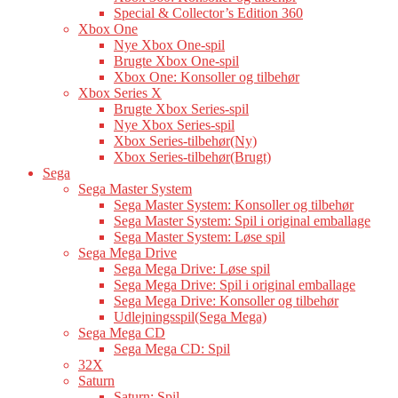
Special & Collector’s Edition 360
Xbox One
Nye Xbox One-spil
Brugte Xbox One-spil
Xbox One: Konsoller og tilbehør
Xbox Series X
Brugte Xbox Series-spil
Nye Xbox Series-spil
Xbox Series-tilbehør(Ny)
Xbox Series-tilbehør(Brugt)
Sega
Sega Master System
Sega Master System: Konsoller og tilbehør
Sega Master System: Spil i original emballage
Sega Master System: Løse spil
Sega Mega Drive
Sega Mega Drive: Løse spil
Sega Mega Drive: Spil i original emballage
Sega Mega Drive: Konsoller og tilbehør
Udlejningsspil(Sega Mega)
Sega Mega CD
Sega Mega CD: Spil
32X
Saturn
Saturn: Spil