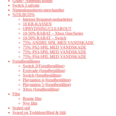
Gratis* Nintendo-Bonus
Switch 2-udvalg
Nintendopusheren-merchandise
%TILBUD%
Internet Required-nedsættelser
10 KR-KASSEN
OPRYDNING/CLEAROUT
10-50% RABAT – Xbox One/Series
10-50% RABAT – Switch
75%: ANDRE SPIL MED VANDSKADE
75%: PS2-SPIL MED VANDSKADE
75%: PS3-SPIL MED VANDSKADE
75%: PS4-SPIL MED VANDSKADE
Forudbestillinger
Switch 2(Forudbestilling)
Evercade (forudbestilling)
Switch (forudbestilling)
Playstation 4 (forudbestilling)
Playstation 5 (forudbestilling)
Xbox (forudbestilling)
Film
Brugte film
Nye film
Sealed spil
Sværd og Trolddom/Blod & Stål