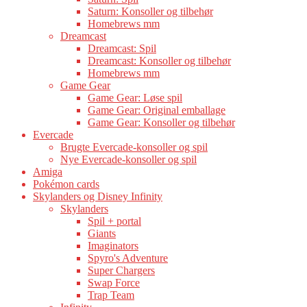
Saturn: Konsoller og tilbehør
Homebrews mm
Dreamcast
Dreamcast: Spil
Dreamcast: Konsoller og tilbehør
Homebrews mm
Game Gear
Game Gear: Løse spil
Game Gear: Original emballage
Game Gear: Konsoller og tilbehør
Evercade
Brugte Evercade-konsoller og spil
Nye Evercade-konsoller og spil
Amiga
Pokémon cards
Skylanders og Disney Infinity
Skylanders
Spil + portal
Giants
Imaginators
Spyro's Adventure
Super Chargers
Swap Force
Trap Team