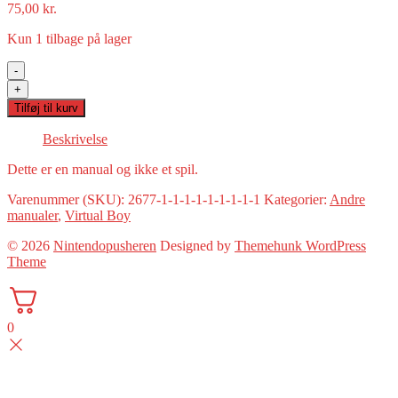
75,00
kr.
Kun 1 tilbage på lager
-
TeleRoboxer
+
(Virtual
Tilføj til kurv
Boy
Manual)
Beskrivelse
(Japansk)
antal
Dette er en manual og ikke et spil.
Varenummer (SKU):
2677-1-1-1-1-1-1-1-1-1
Kategorier:
Andre
manualer
,
Virtual Boy
© 2026
Nintendopusheren
Designed by
Themehunk WordPress
Theme
0