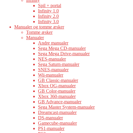
Infinity
Spil + portal
Infinity 1.0
Infinity 2.0
Infinity 3.0
Manualer og tomme æsker
Tomme æsker
Manualer
Andre manualer
Sega Mega CD-manualer
Sega Mega Drive-manualer
NES-manualer
Sega Saturn-manualer
SNES-manualer
Wii-manualer
GB Classic-manualer
Xbox OG-manualer
GB Color-manualer
Xbox 360-manualer
GB Advance-manualer
Sega Master System-manualer
Dreamcast-manualer
DS-manualer
Gamecube-manualer
PS1-manualer