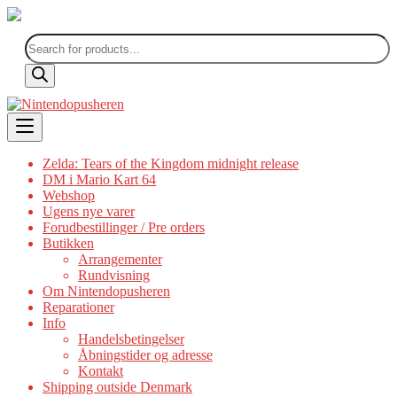
Products
search
Skip
to
content
Zelda: Tears of the Kingdom midnight release
DM i Mario Kart 64
Webshop
Ugens nye varer
Forudbestillinger / Pre orders
Butikken
Arrangementer
Rundvisning
Om Nintendopusheren
Reparationer
Info
Handelsbetingelser
Åbningstider og adresse
Kontakt
Shipping outside Denmark