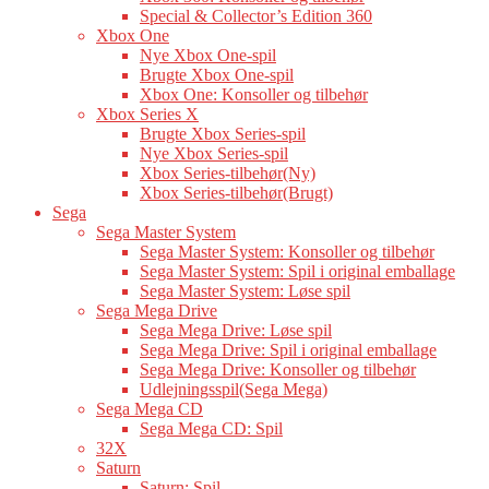
Special & Collector’s Edition 360
Xbox One
Nye Xbox One-spil
Brugte Xbox One-spil
Xbox One: Konsoller og tilbehør
Xbox Series X
Brugte Xbox Series-spil
Nye Xbox Series-spil
Xbox Series-tilbehør(Ny)
Xbox Series-tilbehør(Brugt)
Sega
Sega Master System
Sega Master System: Konsoller og tilbehør
Sega Master System: Spil i original emballage
Sega Master System: Løse spil
Sega Mega Drive
Sega Mega Drive: Løse spil
Sega Mega Drive: Spil i original emballage
Sega Mega Drive: Konsoller og tilbehør
Udlejningsspil(Sega Mega)
Sega Mega CD
Sega Mega CD: Spil
32X
Saturn
Saturn: Spil