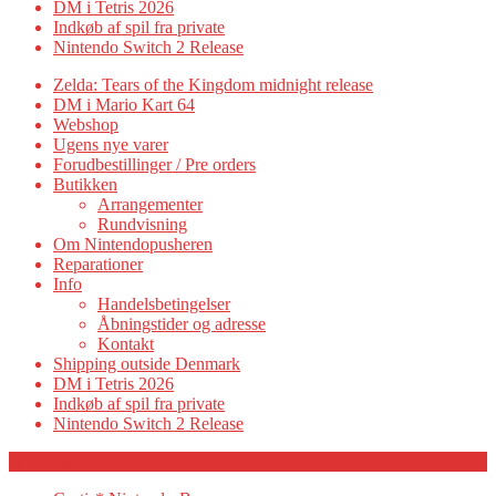
DM i Tetris 2026
Indkøb af spil fra private
Nintendo Switch 2 Release
Zelda: Tears of the Kingdom midnight release
DM i Mario Kart 64
Webshop
Ugens nye varer
Forudbestillinger / Pre orders
Butikken
Arrangementer
Rundvisning
Om Nintendopusheren
Reparationer
Info
Handelsbetingelser
Åbningstider og adresse
Kontakt
Shipping outside Denmark
DM i Tetris 2026
Indkøb af spil fra private
Nintendo Switch 2 Release
Category