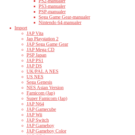
PS2-manualer
PS3-manualer
PSP-manualer
Sega Game Gear-manualer
Nintendo 64-manualer
Import
JAP Vita
Jap Playstation 2
JAP Sega Game Gear
JAP Mega CD
PSP Japan
JAP PS1
JAP DS
UK/PAL A NES
US NES
Sega Genesis
NES Asian Version
Famicom (Jap)
Super Famicom (Jap)
JAP N64
JAP Gamecube
JAP Wii
JAP Switch
JAP Gameboy
JAP Gameboy Color