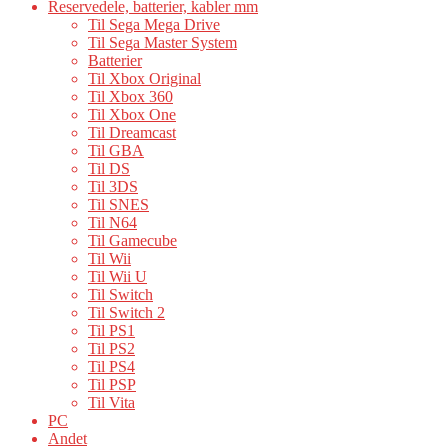
Reservedele, batterier, kabler mm
Til Sega Mega Drive
Til Sega Master System
Batterier
Til Xbox Original
Til Xbox 360
Til Xbox One
Til Dreamcast
Til GBA
Til DS
Til 3DS
Til SNES
Til N64
Til Gamecube
Til Wii
Til Wii U
Til Switch
Til Switch 2
Til PS1
Til PS2
Til PS4
Til PSP
Til Vita
PC
Andet