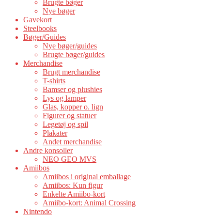
Brugte bøger
Nye bøger
Gavekort
Steelbooks
Bøger/Guides
Nye bøger/guides
Brugte bøger/guides
Merchandise
Brugt merchandise
T-shirts
Bamser og plushies
Lys og lamper
Glas, kopper o. lign
Figurer og statuer
Legetøj og spil
Plakater
Andet merchandise
Andre konsoller
NEO GEO MVS
Amiibos
Amiibos i original emballage
Amiibos: Kun figur
Enkelte Amiibo-kort
Amiibo-kort: Animal Crossing
Nintendo