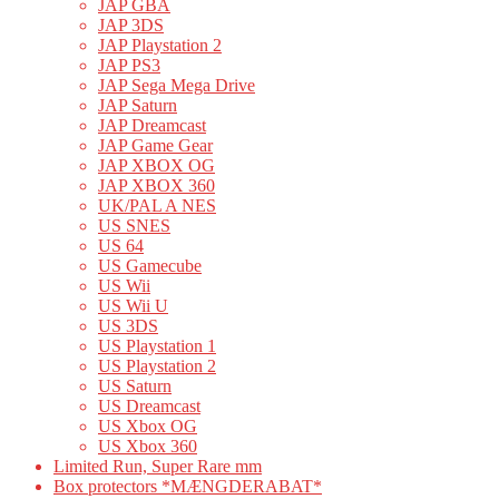
JAP GBA
JAP 3DS
JAP Playstation 2
JAP PS3
JAP Sega Mega Drive
JAP Saturn
JAP Dreamcast
JAP Game Gear
JAP XBOX OG
JAP XBOX 360
UK/PAL A NES
US SNES
US 64
US Gamecube
US Wii
US Wii U
US 3DS
US Playstation 1
US Playstation 2
US Saturn
US Dreamcast
US Xbox OG
US Xbox 360
Limited Run, Super Rare mm
Box protectors *MÆNGDERABAT*