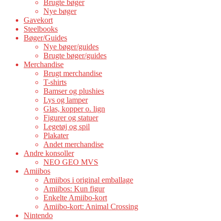
Brugte bøger
Nye bøger
Gavekort
Steelbooks
Bøger/Guides
Nye bøger/guides
Brugte bøger/guides
Merchandise
Brugt merchandise
T-shirts
Bamser og plushies
Lys og lamper
Glas, kopper o. lign
Figurer og statuer
Legetøj og spil
Plakater
Andet merchandise
Andre konsoller
NEO GEO MVS
Amiibos
Amiibos i original emballage
Amiibos: Kun figur
Enkelte Amiibo-kort
Amiibo-kort: Animal Crossing
Nintendo