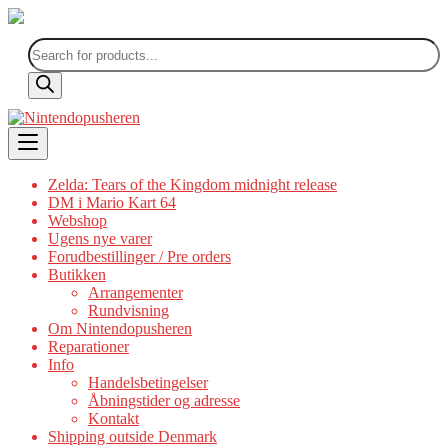
Products
search
Skip
to
content
Zelda: Tears of the Kingdom midnight release
DM i Mario Kart 64
Webshop
Ugens nye varer
Forudbestillinger / Pre orders
Butikken
Arrangementer
Rundvisning
Om Nintendopusheren
Reparationer
Info
Handelsbetingelser
Åbningstider og adresse
Kontakt
Shipping outside Denmark