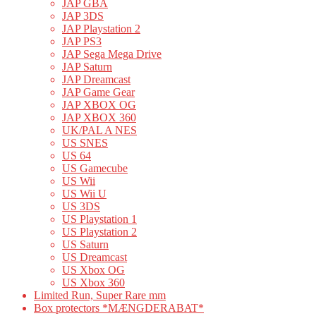
JAP GBA
JAP 3DS
JAP Playstation 2
JAP PS3
JAP Sega Mega Drive
JAP Saturn
JAP Dreamcast
JAP Game Gear
JAP XBOX OG
JAP XBOX 360
UK/PAL A NES
US SNES
US 64
US Gamecube
US Wii
US Wii U
US 3DS
US Playstation 1
US Playstation 2
US Saturn
US Dreamcast
US Xbox OG
US Xbox 360
Limited Run, Super Rare mm
Box protectors *MÆNGDERABAT*