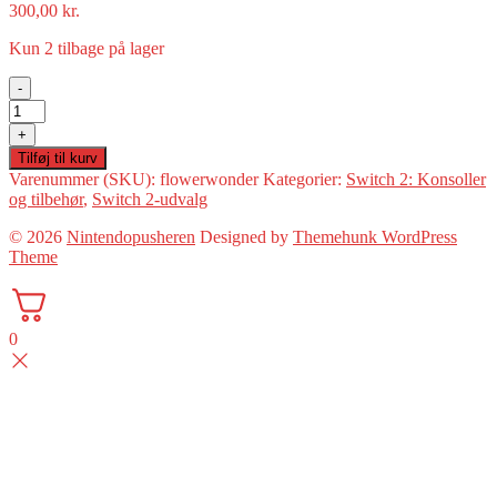
300,00
kr.
Kun 2 tilbage på lager
-
Talking
Flower
+
fra
Tilføj til kurv
Super
Varenummer (SKU):
flowerwonder
Kategorier:
Switch 2: Konsoller
Mario
og tilbehør
,
Switch 2-udvalg
Bros
Wonder
© 2026
Nintendopusheren
Designed by
Themehunk WordPress
antal
Theme
0