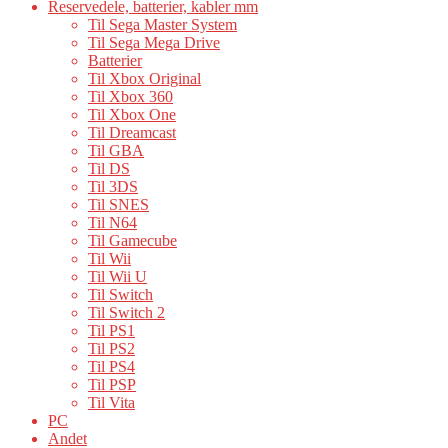
Reservedele, batterier, kabler mm
Til Sega Master System
Til Sega Mega Drive
Batterier
Til Xbox Original
Til Xbox 360
Til Xbox One
Til Dreamcast
Til GBA
Til DS
Til 3DS
Til SNES
Til N64
Til Gamecube
Til Wii
Til Wii U
Til Switch
Til Switch 2
Til PS1
Til PS2
Til PS4
Til PSP
Til Vita
PC
Andet