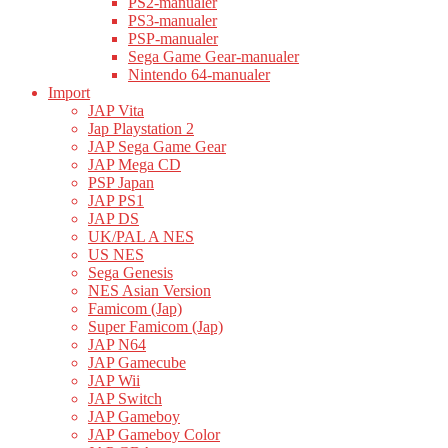
PS2-manualer
PS3-manualer
PSP-manualer
Sega Game Gear-manualer
Nintendo 64-manualer
Import
JAP Vita
Jap Playstation 2
JAP Sega Game Gear
JAP Mega CD
PSP Japan
JAP PS1
JAP DS
UK/PAL A NES
US NES
Sega Genesis
NES Asian Version
Famicom (Jap)
Super Famicom (Jap)
JAP N64
JAP Gamecube
JAP Wii
JAP Switch
JAP Gameboy
JAP Gameboy Color