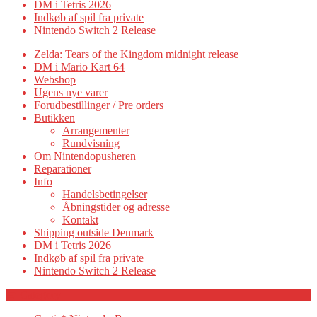
DM i Tetris 2026
Indkøb af spil fra private
Nintendo Switch 2 Release
Zelda: Tears of the Kingdom midnight release
DM i Mario Kart 64
Webshop
Ugens nye varer
Forudbestillinger / Pre orders
Butikken
Arrangementer
Rundvisning
Om Nintendopusheren
Reparationer
Info
Handelsbetingelser
Åbningstider og adresse
Kontakt
Shipping outside Denmark
DM i Tetris 2026
Indkøb af spil fra private
Nintendo Switch 2 Release
Category