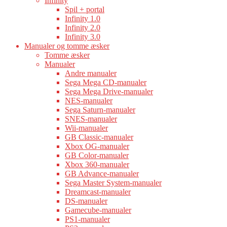
Infinity
Spil + portal
Infinity 1.0
Infinity 2.0
Infinity 3.0
Manualer og tomme æsker
Tomme æsker
Manualer
Andre manualer
Sega Mega CD-manualer
Sega Mega Drive-manualer
NES-manualer
Sega Saturn-manualer
SNES-manualer
Wii-manualer
GB Classic-manualer
Xbox OG-manualer
GB Color-manualer
Xbox 360-manualer
GB Advance-manualer
Sega Master System-manualer
Dreamcast-manualer
DS-manualer
Gamecube-manualer
PS1-manualer