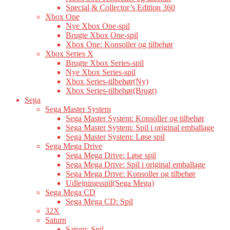
Special & Collector’s Edition 360
Xbox One
Nye Xbox One-spil
Brugte Xbox One-spil
Xbox One: Konsoller og tilbehør
Xbox Series X
Brugte Xbox Series-spil
Nye Xbox Series-spil
Xbox Series-tilbehør(Ny)
Xbox Series-tilbehør(Brugt)
Sega
Sega Master System
Sega Master System: Konsoller og tilbehør
Sega Master System: Spil i original emballage
Sega Master System: Løse spil
Sega Mega Drive
Sega Mega Drive: Løse spil
Sega Mega Drive: Spil i original emballage
Sega Mega Drive: Konsoller og tilbehør
Udlejningsspil(Sega Mega)
Sega Mega CD
Sega Mega CD: Spil
32X
Saturn
Saturn: Spil