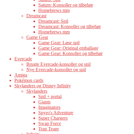
Saturn: Konsoller og tilbehør
Homebrews mm
Dreamcast
Dreamcast: Spil
Dreamcast: Konsoller og tilbehør
Homebrews mm
Game Gear
Game Gear: Løse spil
Game Gear: Original emballage
Game Gear: Konsoller og tilbehør
Evercade
Brugte Evercade-konsoller og spil
Nye Evercade-konsoller og spil
Amiga
Pokémon cards
Skylanders og Disney Infinity
Skylanders
Spil + portal
Giants
Imaginators
Spyro's Adventure
Super Chargers
Swap Force
Trap Team