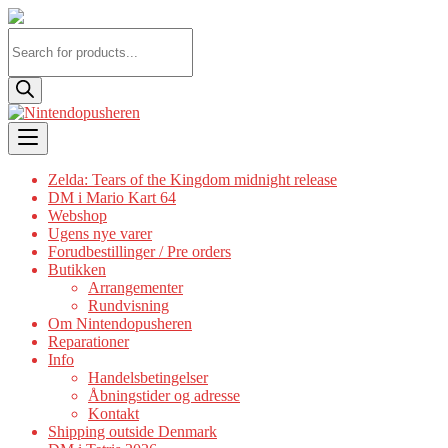
Products
search
Skip
to
content
Zelda: Tears of the Kingdom midnight release
DM i Mario Kart 64
Webshop
Ugens nye varer
Forudbestillinger / Pre orders
Butikken
Arrangementer
Rundvisning
Om Nintendopusheren
Reparationer
Info
Handelsbetingelser
Åbningstider og adresse
Kontakt
Shipping outside Denmark