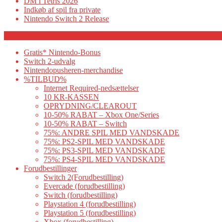
DM i Tetris 2026
Indkøb af spil fra private
Nintendo Switch 2 Release
Category
Gratis* Nintendo-Bonus
Switch 2-udvalg
Nintendopusheren-merchandise
%TILBUD%
Internet Required-nedsættelser
10 KR-KASSEN
OPRYDNING/CLEAROUT
10-50% RABAT – Xbox One/Series
10-50% RABAT – Switch
75%: ANDRE SPIL MED VANDSKADE
75%: PS2-SPIL MED VANDSKADE
75%: PS3-SPIL MED VANDSKADE
75%: PS4-SPIL MED VANDSKADE
Forudbestillinger
Switch 2(Forudbestilling)
Evercade (forudbestilling)
Switch (forudbestilling)
Playstation 4 (forudbestilling)
Playstation 5 (forudbestilling)
Xbox (forudbestilling)