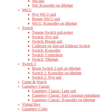
Wii-spil
Wii: Konsoller og tilbehør
Wii U
Nye Wii U-spil
Brugte Wii U-spil
Wii U: Konsoller og tilbehør
Switch
Tomme Switch spil-æsker
Switch: Nye spil
Switch: Brugte spil
Collector og Special Editions Switch
Switch: Konsoller
Switch: Controllere
Switch: Tilbehør
Switch 2
Brugt Switch 2-spil og tilbehør
Switch 2: Konsoller og tilbehør
Switch 2: Nye spil
Game & Watch
Gameboy Classic
Gameboy Classic: Løse spil
Gameboy Classic: Spil i original emballage
Gameboy Classic: Konsoller og tilbehør
Virtual Boy
Gameboy Color