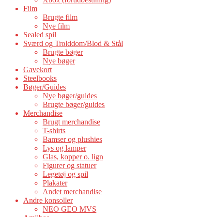
Film
Brugte film
Nye film
Sealed spil
Sværd og Trolddom/Blod & Stål
Brugte bøger
Nye bøger
Gavekort
Steelbooks
Bøger/Guides
Nye bøger/guides
Brugte bøger/guides
Merchandise
Brugt merchandise
T-shirts
Bamser og plushies
Lys og lamper
Glas, kopper o. lign
Figurer og statuer
Legetøj og spil
Plakater
Andet merchandise
Andre konsoller
NEO GEO MVS