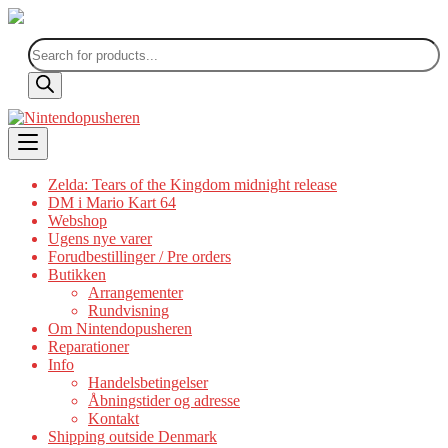
Products
search
Skip
to
content
Zelda: Tears of the Kingdom midnight release
DM i Mario Kart 64
Webshop
Ugens nye varer
Forudbestillinger / Pre orders
Butikken
Arrangementer
Rundvisning
Om Nintendopusheren
Reparationer
Info
Handelsbetingelser
Åbningstider og adresse
Kontakt
Shipping outside Denmark