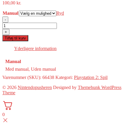
100,00
kr.
Manual
Ryd
-
SpongeBob
Squarepants:
+
Lights,
Tilføj til kurv
Camera,
Pants!
Yderligere information
(PS2)
antal
Manual
Med manual, Uden manual
Varenummer (SKU):
66438
Kategori:
Playstation 2: Spil
© 2026
Nintendopusheren
Designed by
Themehunk WordPress
Theme
0