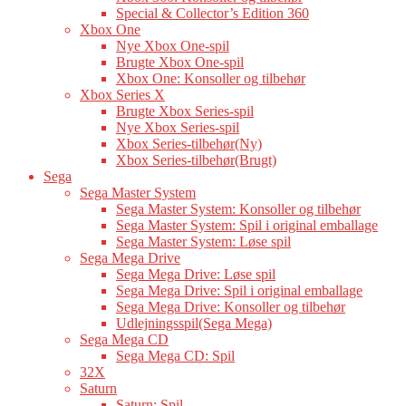
Special & Collector’s Edition 360
Xbox One
Nye Xbox One-spil
Brugte Xbox One-spil
Xbox One: Konsoller og tilbehør
Xbox Series X
Brugte Xbox Series-spil
Nye Xbox Series-spil
Xbox Series-tilbehør(Ny)
Xbox Series-tilbehør(Brugt)
Sega
Sega Master System
Sega Master System: Konsoller og tilbehør
Sega Master System: Spil i original emballage
Sega Master System: Løse spil
Sega Mega Drive
Sega Mega Drive: Løse spil
Sega Mega Drive: Spil i original emballage
Sega Mega Drive: Konsoller og tilbehør
Udlejningsspil(Sega Mega)
Sega Mega CD
Sega Mega CD: Spil
32X
Saturn
Saturn: Spil