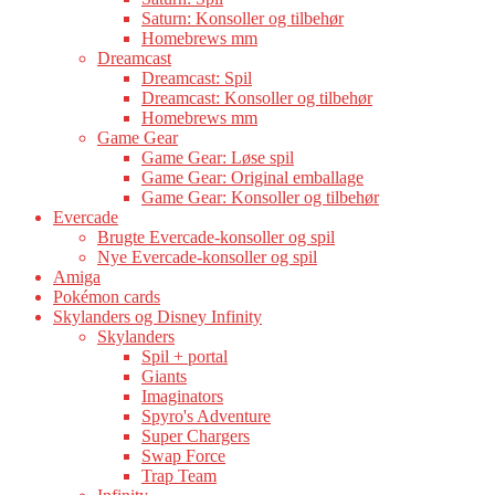
Saturn: Konsoller og tilbehør
Homebrews mm
Dreamcast
Dreamcast: Spil
Dreamcast: Konsoller og tilbehør
Homebrews mm
Game Gear
Game Gear: Løse spil
Game Gear: Original emballage
Game Gear: Konsoller og tilbehør
Evercade
Brugte Evercade-konsoller og spil
Nye Evercade-konsoller og spil
Amiga
Pokémon cards
Skylanders og Disney Infinity
Skylanders
Spil + portal
Giants
Imaginators
Spyro's Adventure
Super Chargers
Swap Force
Trap Team