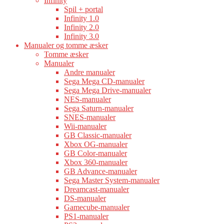
Infinity
Spil + portal
Infinity 1.0
Infinity 2.0
Infinity 3.0
Manualer og tomme æsker
Tomme æsker
Manualer
Andre manualer
Sega Mega CD-manualer
Sega Mega Drive-manualer
NES-manualer
Sega Saturn-manualer
SNES-manualer
Wii-manualer
GB Classic-manualer
Xbox OG-manualer
GB Color-manualer
Xbox 360-manualer
GB Advance-manualer
Sega Master System-manualer
Dreamcast-manualer
DS-manualer
Gamecube-manualer
PS1-manualer