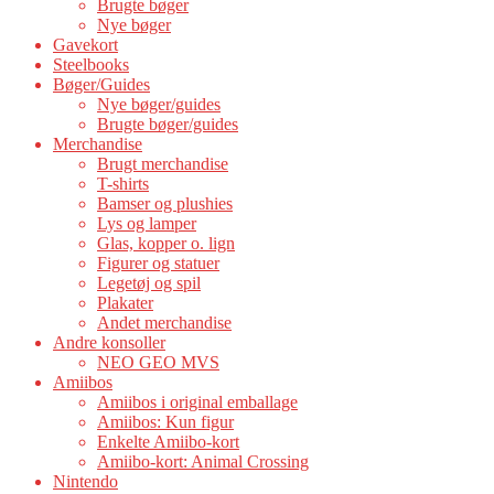
Brugte bøger
Nye bøger
Gavekort
Steelbooks
Bøger/Guides
Nye bøger/guides
Brugte bøger/guides
Merchandise
Brugt merchandise
T-shirts
Bamser og plushies
Lys og lamper
Glas, kopper o. lign
Figurer og statuer
Legetøj og spil
Plakater
Andet merchandise
Andre konsoller
NEO GEO MVS
Amiibos
Amiibos i original emballage
Amiibos: Kun figur
Enkelte Amiibo-kort
Amiibo-kort: Animal Crossing
Nintendo