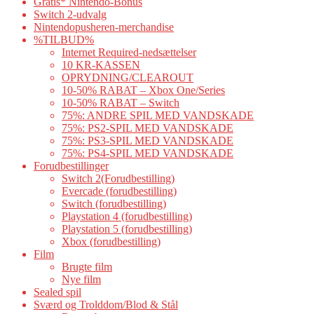
Gratis* Nintendo-Bonus
Switch 2-udvalg
Nintendopusheren-merchandise
%TILBUD%
Internet Required-nedsættelser
10 KR-KASSEN
OPRYDNING/CLEAROUT
10-50% RABAT – Xbox One/Series
10-50% RABAT – Switch
75%: ANDRE SPIL MED VANDSKADE
75%: PS2-SPIL MED VANDSKADE
75%: PS3-SPIL MED VANDSKADE
75%: PS4-SPIL MED VANDSKADE
Forudbestillinger
Switch 2(Forudbestilling)
Evercade (forudbestilling)
Switch (forudbestilling)
Playstation 4 (forudbestilling)
Playstation 5 (forudbestilling)
Xbox (forudbestilling)
Film
Brugte film
Nye film
Sealed spil
Sværd og Trolddom/Blod & Stål