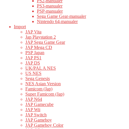
PS2-manualer
PS3-manualer
PSP-manualer
Sega Game Gear-manualer
Nintendo 64-manualer
Import
JAP Vita
Jap Playstation 2
JAP Sega Game Gear
JAP Mega CD
PSP Japan
JAP PS1
JAP DS
UK/PAL A NES
US NES
Sega Genesis
NES Asian Version
Famicom (Jap)
Super Famicom (Jap)
JAP N64
JAP Gamecube
JAP Wii
JAP Switch
JAP Gameboy
JAP Gameboy Color