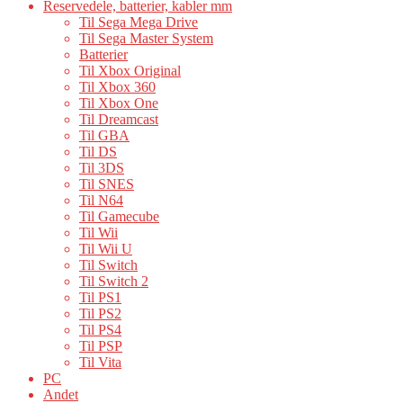
Reservedele, batterier, kabler mm
Til Sega Mega Drive
Til Sega Master System
Batterier
Til Xbox Original
Til Xbox 360
Til Xbox One
Til Dreamcast
Til GBA
Til DS
Til 3DS
Til SNES
Til N64
Til Gamecube
Til Wii
Til Wii U
Til Switch
Til Switch 2
Til PS1
Til PS2
Til PS4
Til PSP
Til Vita
PC
Andet