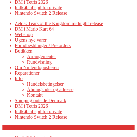
DM i Tetris 2026
Indkøb af spil fra private
Nintendo Switch 2 Release
Zelda: Tears of the Kingdom midnight release
DM i Mario Kart 64
Webshop
Ugens nye varer
Forudbestillinger / Pre orders
Butikken
Arrangementer
Rundvisning
Om Nintendopusheren
Reparationer
Info
Handelsbetingelser
Åbningstider og adresse
Kontakt
Shipping outside Denmark
DM i Tetris 2026
Indkøb af spil fra private
Nintendo Switch 2 Release
Category