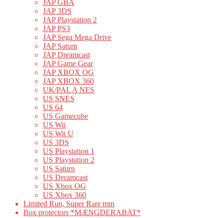
JAP GBA
JAP 3DS
JAP Playstation 2
JAP PS3
JAP Sega Mega Drive
JAP Saturn
JAP Dreamcast
JAP Game Gear
JAP XBOX OG
JAP XBOX 360
UK/PAL A NES
US SNES
US 64
US Gamecube
US Wii
US Wii U
US 3DS
US Playstation 1
US Playstation 2
US Saturn
US Dreamcast
US Xbox OG
US Xbox 360
Limited Run, Super Rare mm
Box protectors *MÆNGDERABAT*