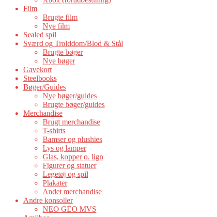
Film
Brugte film
Nye film
Sealed spil
Sværd og Trolddom/Blod & Stål
Brugte bøger
Nye bøger
Gavekort
Steelbooks
Bøger/Guides
Nye bøger/guides
Brugte bøger/guides
Merchandise
Brugt merchandise
T-shirts
Bamser og plushies
Lys og lamper
Glas, kopper o. lign
Figurer og statuer
Legetøj og spil
Plakater
Andet merchandise
Andre konsoller
NEO GEO MVS