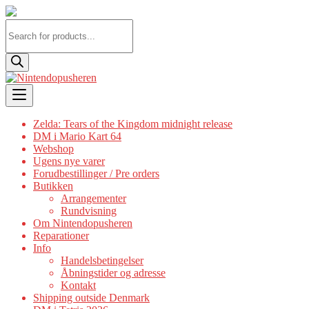
Products
search
Skip
to
content
Zelda: Tears of the Kingdom midnight release
DM i Mario Kart 64
Webshop
Ugens nye varer
Forudbestillinger / Pre orders
Butikken
Arrangementer
Rundvisning
Om Nintendopusheren
Reparationer
Info
Handelsbetingelser
Åbningstider og adresse
Kontakt
Shipping outside Denmark