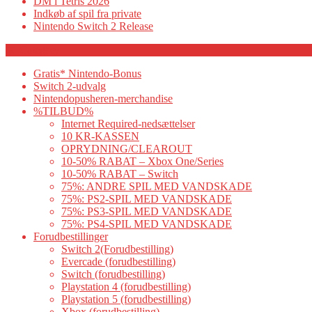
DM i Tetris 2026
Indkøb af spil fra private
Nintendo Switch 2 Release
Category
Gratis* Nintendo-Bonus
Switch 2-udvalg
Nintendopusheren-merchandise
%TILBUD%
Internet Required-nedsættelser
10 KR-KASSEN
OPRYDNING/CLEAROUT
10-50% RABAT – Xbox One/Series
10-50% RABAT – Switch
75%: ANDRE SPIL MED VANDSKADE
75%: PS2-SPIL MED VANDSKADE
75%: PS3-SPIL MED VANDSKADE
75%: PS4-SPIL MED VANDSKADE
Forudbestillinger
Switch 2(Forudbestilling)
Evercade (forudbestilling)
Switch (forudbestilling)
Playstation 4 (forudbestilling)
Playstation 5 (forudbestilling)
Xbox (forudbestilling)