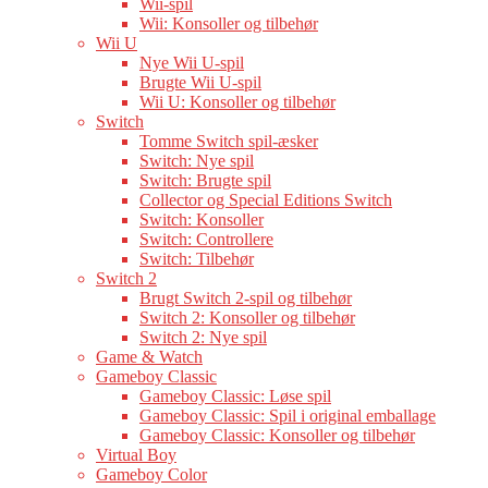
Wii-spil
Wii: Konsoller og tilbehør
Wii U
Nye Wii U-spil
Brugte Wii U-spil
Wii U: Konsoller og tilbehør
Switch
Tomme Switch spil-æsker
Switch: Nye spil
Switch: Brugte spil
Collector og Special Editions Switch
Switch: Konsoller
Switch: Controllere
Switch: Tilbehør
Switch 2
Brugt Switch 2-spil og tilbehør
Switch 2: Konsoller og tilbehør
Switch 2: Nye spil
Game & Watch
Gameboy Classic
Gameboy Classic: Løse spil
Gameboy Classic: Spil i original emballage
Gameboy Classic: Konsoller og tilbehør
Virtual Boy
Gameboy Color