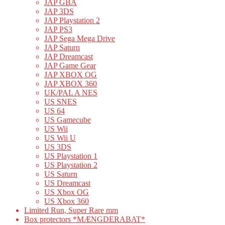
JAP GBA
JAP 3DS
JAP Playstation 2
JAP PS3
JAP Sega Mega Drive
JAP Saturn
JAP Dreamcast
JAP Game Gear
JAP XBOX OG
JAP XBOX 360
UK/PAL A NES
US SNES
US 64
US Gamecube
US Wii
US Wii U
US 3DS
US Playstation 1
US Playstation 2
US Saturn
US Dreamcast
US Xbox OG
US Xbox 360
Limited Run, Super Rare mm
Box protectors *MÆNGDERABAT*