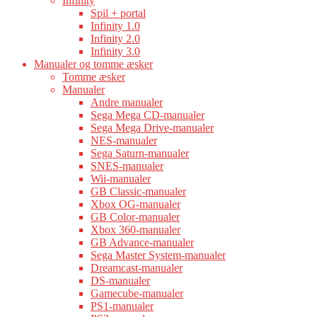
Infinity
Spil + portal
Infinity 1.0
Infinity 2.0
Infinity 3.0
Manualer og tomme æsker
Tomme æsker
Manualer
Andre manualer
Sega Mega CD-manualer
Sega Mega Drive-manualer
NES-manualer
Sega Saturn-manualer
SNES-manualer
Wii-manualer
GB Classic-manualer
Xbox OG-manualer
GB Color-manualer
Xbox 360-manualer
GB Advance-manualer
Sega Master System-manualer
Dreamcast-manualer
DS-manualer
Gamecube-manualer
PS1-manualer