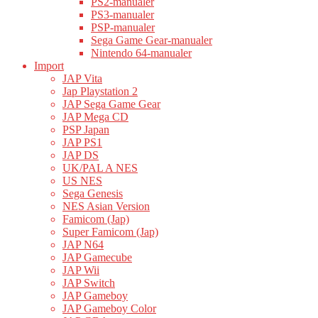
PS2-manualer
PS3-manualer
PSP-manualer
Sega Game Gear-manualer
Nintendo 64-manualer
Import
JAP Vita
Jap Playstation 2
JAP Sega Game Gear
JAP Mega CD
PSP Japan
JAP PS1
JAP DS
UK/PAL A NES
US NES
Sega Genesis
NES Asian Version
Famicom (Jap)
Super Famicom (Jap)
JAP N64
JAP Gamecube
JAP Wii
JAP Switch
JAP Gameboy
JAP Gameboy Color