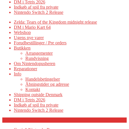
DM i Tetris 2026
Indkøb af spil fra private
Nintendo Switch 2 Release
Zelda: Tears of the Kingdom midnight release
DM i Mario Kart 64
Webshop
Ugens nye varer
Forudbestillinger / Pre orders
Butikken
Arrangementer
Rundvisning
Om Nintendopusheren
Reparationer
Info
Handelsbetingelser
Åbningstider og adresse
Kontakt
Shipping outside Denmark
DM i Tetris 2026
Indkøb af spil fra private
Nintendo Switch 2 Release
Category