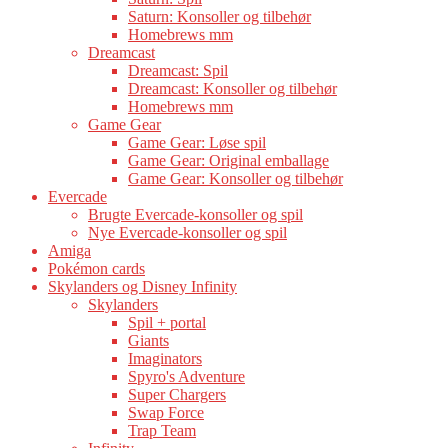
Saturn: Konsoller og tilbehør
Homebrews mm
Dreamcast
Dreamcast: Spil
Dreamcast: Konsoller og tilbehør
Homebrews mm
Game Gear
Game Gear: Løse spil
Game Gear: Original emballage
Game Gear: Konsoller og tilbehør
Evercade
Brugte Evercade-konsoller og spil
Nye Evercade-konsoller og spil
Amiga
Pokémon cards
Skylanders og Disney Infinity
Skylanders
Spil + portal
Giants
Imaginators
Spyro's Adventure
Super Chargers
Swap Force
Trap Team