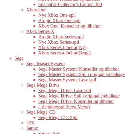
Special & Collector’s Edition 360
Xbox One
Nye Xbox One-spil
Brugte Xbox One-spil
Xbox One: Konsoller og tilbehør
Xbox Series X
Brugte Xbox Series-spil
Nye Xbox Series-spil
Xbox Series-tilbehør(Ny)
Xbox Series-tilbehør(Brugt)
Sega
Sega Master System
Sega Master System: Konsoller og tilbehør
Sega Master System: Spil i original emballage
Sega Master System: Løse spil
Sega Mega Drive
Sega Mega Drive: Løse spil
Sega Mega Drive: Spil i original emballage
Sega Mega Drive: Konsoller og tilbehør
Udlejningsspil(Sega Mega)
Sega Mega CD
Sega Mega CD: Spil
32X
Saturn
Saturn: Spil