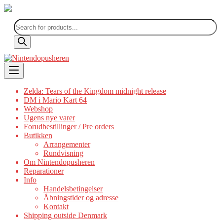
Products
search
Skip
to
content
Zelda: Tears of the Kingdom midnight release
DM i Mario Kart 64
Webshop
Ugens nye varer
Forudbestillinger / Pre orders
Butikken
Arrangementer
Rundvisning
Om Nintendopusheren
Reparationer
Info
Handelsbetingelser
Åbningstider og adresse
Kontakt
Shipping outside Denmark