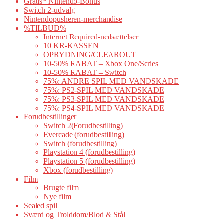
Gratis* Nintendo-Bonus
Switch 2-udvalg
Nintendopusheren-merchandise
%TILBUD%
Internet Required-nedsættelser
10 KR-KASSEN
OPRYDNING/CLEAROUT
10-50% RABAT – Xbox One/Series
10-50% RABAT – Switch
75%: ANDRE SPIL MED VANDSKADE
75%: PS2-SPIL MED VANDSKADE
75%: PS3-SPIL MED VANDSKADE
75%: PS4-SPIL MED VANDSKADE
Forudbestillinger
Switch 2(Forudbestilling)
Evercade (forudbestilling)
Switch (forudbestilling)
Playstation 4 (forudbestilling)
Playstation 5 (forudbestilling)
Xbox (forudbestilling)
Film
Brugte film
Nye film
Sealed spil
Sværd og Trolddom/Blod & Stål