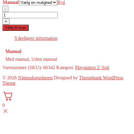
Manual
Ryd
-
Space
Chimps(PS2)
+
antal
Tilføj til kurv
Yderligere information
Manual
Med manual, Uden manual
Varenummer (SKU):
66342
Kategori:
Playstation 2: Spil
© 2026
Nintendopusheren
Designed by
Themehunk WordPress
Theme
0