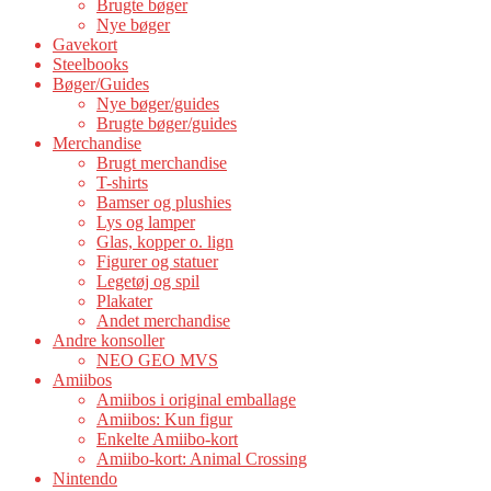
Brugte bøger
Nye bøger
Gavekort
Steelbooks
Bøger/Guides
Nye bøger/guides
Brugte bøger/guides
Merchandise
Brugt merchandise
T-shirts
Bamser og plushies
Lys og lamper
Glas, kopper o. lign
Figurer og statuer
Legetøj og spil
Plakater
Andet merchandise
Andre konsoller
NEO GEO MVS
Amiibos
Amiibos i original emballage
Amiibos: Kun figur
Enkelte Amiibo-kort
Amiibo-kort: Animal Crossing
Nintendo