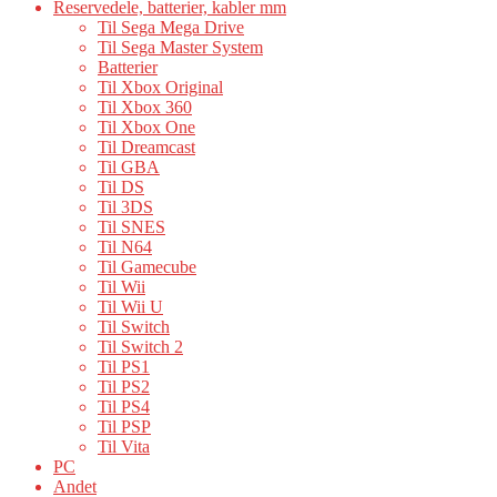
Reservedele, batterier, kabler mm
Til Sega Mega Drive
Til Sega Master System
Batterier
Til Xbox Original
Til Xbox 360
Til Xbox One
Til Dreamcast
Til GBA
Til DS
Til 3DS
Til SNES
Til N64
Til Gamecube
Til Wii
Til Wii U
Til Switch
Til Switch 2
Til PS1
Til PS2
Til PS4
Til PSP
Til Vita
PC
Andet