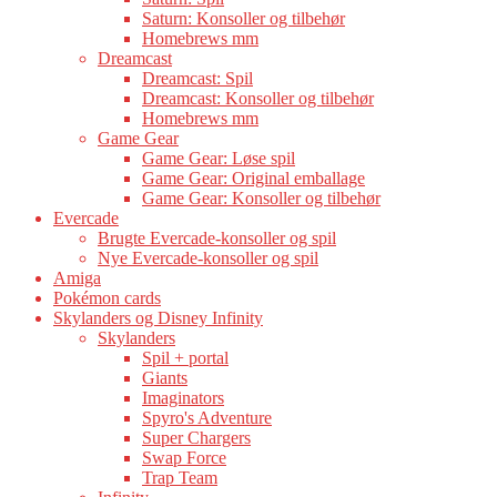
Saturn: Konsoller og tilbehør
Homebrews mm
Dreamcast
Dreamcast: Spil
Dreamcast: Konsoller og tilbehør
Homebrews mm
Game Gear
Game Gear: Løse spil
Game Gear: Original emballage
Game Gear: Konsoller og tilbehør
Evercade
Brugte Evercade-konsoller og spil
Nye Evercade-konsoller og spil
Amiga
Pokémon cards
Skylanders og Disney Infinity
Skylanders
Spil + portal
Giants
Imaginators
Spyro's Adventure
Super Chargers
Swap Force
Trap Team