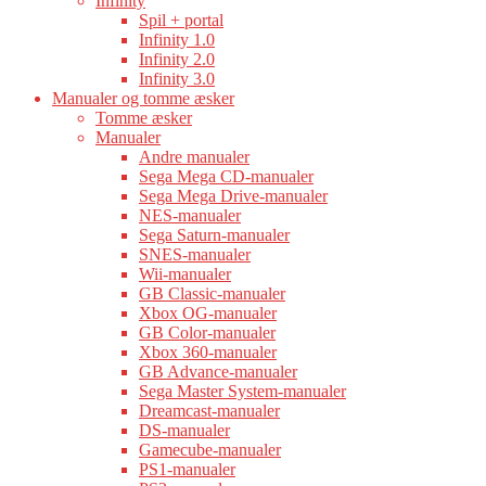
Infinity
Spil + portal
Infinity 1.0
Infinity 2.0
Infinity 3.0
Manualer og tomme æsker
Tomme æsker
Manualer
Andre manualer
Sega Mega CD-manualer
Sega Mega Drive-manualer
NES-manualer
Sega Saturn-manualer
SNES-manualer
Wii-manualer
GB Classic-manualer
Xbox OG-manualer
GB Color-manualer
Xbox 360-manualer
GB Advance-manualer
Sega Master System-manualer
Dreamcast-manualer
DS-manualer
Gamecube-manualer
PS1-manualer