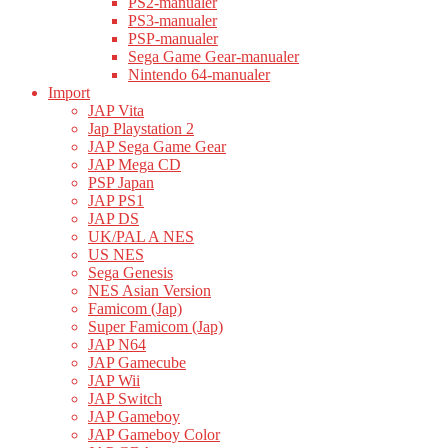
PS2-manualer
PS3-manualer
PSP-manualer
Sega Game Gear-manualer
Nintendo 64-manualer
Import
JAP Vita
Jap Playstation 2
JAP Sega Game Gear
JAP Mega CD
PSP Japan
JAP PS1
JAP DS
UK/PAL A NES
US NES
Sega Genesis
NES Asian Version
Famicom (Jap)
Super Famicom (Jap)
JAP N64
JAP Gamecube
JAP Wii
JAP Switch
JAP Gameboy
JAP Gameboy Color