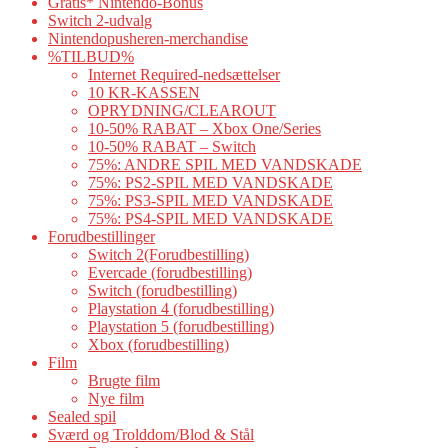
Gratis* Nintendo-Bonus
Switch 2-udvalg
Nintendopusheren-merchandise
%TILBUD%
Internet Required-nedsættelser
10 KR-KASSEN
OPRYDNING/CLEAROUT
10-50% RABAT – Xbox One/Series
10-50% RABAT – Switch
75%: ANDRE SPIL MED VANDSKADE
75%: PS2-SPIL MED VANDSKADE
75%: PS3-SPIL MED VANDSKADE
75%: PS4-SPIL MED VANDSKADE
Forudbestillinger
Switch 2(Forudbestilling)
Evercade (forudbestilling)
Switch (forudbestilling)
Playstation 4 (forudbestilling)
Playstation 5 (forudbestilling)
Xbox (forudbestilling)
Film
Brugte film
Nye film
Sealed spil
Sværd og Trolddom/Blod & Stål