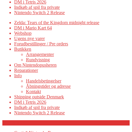
DM i Tetris 2026
Indkøb af spil fra private
Nintendo Switch 2 Release
Zelda: Tears of the Kingdom midnight release
DM i Mario Kart 64
Webshop
Ugens nye varer
Forudbestillinger / Pre orders
Butikken
Arrangementer
Rundvisning
Om Nintendopusheren
Reparationer
Info
Handelsbetingelser
Åbningstider og adresse
Kontakt
Shipping outside Denmark
DM i Tetris 2026
Indkøb af spil fra private
Nintendo Switch 2 Release
Category