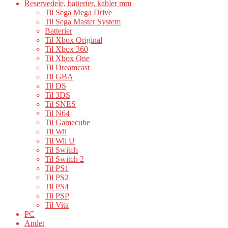
Reservedele, batterier, kabler mm
Til Sega Mega Drive
Til Sega Master System
Batterier
Til Xbox Original
Til Xbox 360
Til Xbox One
Til Dreamcast
Til GBA
Til DS
Til 3DS
Til SNES
Til N64
Til Gamecube
Til Wii
Til Wii U
Til Switch
Til Switch 2
Til PS1
Til PS2
Til PS4
Til PSP
Til Vita
PC
Andet