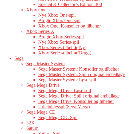
Special & Collector’s Edition 360
Xbox One
Nye Xbox One-spil
Brugte Xbox One-spil
Xbox One: Konsoller og tilbehør
Xbox Series X
Brugte Xbox Series-spil
Nye Xbox Series-spil
Xbox Series-tilbehør(Ny)
Xbox Series-tilbehør(Brugt)
Sega
Sega Master System
Sega Master System: Konsoller og tilbehør
Sega Master System: Spil i original emballage
Sega Master System: Løse spil
Sega Mega Drive
Sega Mega Drive: Løse spil
Sega Mega Drive: Spil i original emballage
Sega Mega Drive: Konsoller og tilbehør
Udlejningsspil(Sega Mega)
Sega Mega CD
Sega Mega CD: Spil
32X
Saturn
Saturn: Spil