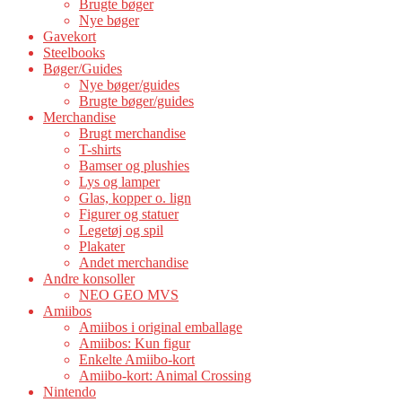
Brugte bøger
Nye bøger
Gavekort
Steelbooks
Bøger/Guides
Nye bøger/guides
Brugte bøger/guides
Merchandise
Brugt merchandise
T-shirts
Bamser og plushies
Lys og lamper
Glas, kopper o. lign
Figurer og statuer
Legetøj og spil
Plakater
Andet merchandise
Andre konsoller
NEO GEO MVS
Amiibos
Amiibos i original emballage
Amiibos: Kun figur
Enkelte Amiibo-kort
Amiibo-kort: Animal Crossing
Nintendo