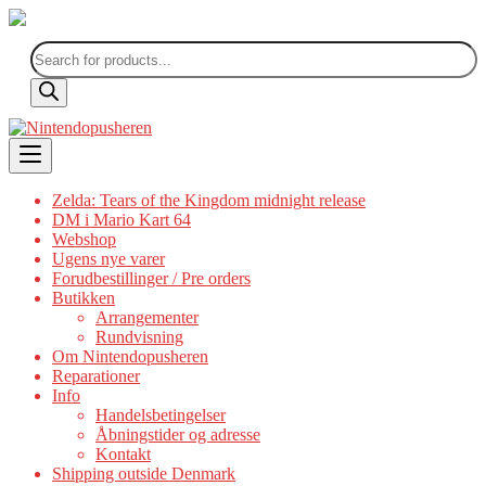
Products
search
Skip
to
content
Zelda: Tears of the Kingdom midnight release
DM i Mario Kart 64
Webshop
Ugens nye varer
Forudbestillinger / Pre orders
Butikken
Arrangementer
Rundvisning
Om Nintendopusheren
Reparationer
Info
Handelsbetingelser
Åbningstider og adresse
Kontakt
Shipping outside Denmark