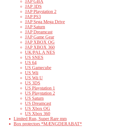
JAP GBA
JAP 3DS
JAP Playstation 2
JAP PS3
JAP Sega Mega Drive
JAP Saturn
JAP Dreamcast
JAP Game Gear
JAP XBOX OG
JAP XBOX 360
UK/PAL A NES
US SNES
US 64
US Gamecube
US Wii
US Wii U
US 3DS
US Playstation 1
US Playstation 2
US Saturn
US Dreamcast
US Xbox OG
US Xbox 360
Limited Run, Super Rare mm
Box protectors *MÆNGDERABAT*