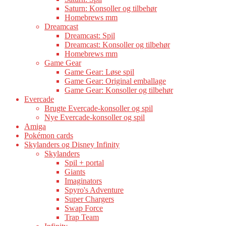
Saturn: Konsoller og tilbehør
Homebrews mm
Dreamcast
Dreamcast: Spil
Dreamcast: Konsoller og tilbehør
Homebrews mm
Game Gear
Game Gear: Løse spil
Game Gear: Original emballage
Game Gear: Konsoller og tilbehør
Evercade
Brugte Evercade-konsoller og spil
Nye Evercade-konsoller og spil
Amiga
Pokémon cards
Skylanders og Disney Infinity
Skylanders
Spil + portal
Giants
Imaginators
Spyro's Adventure
Super Chargers
Swap Force
Trap Team