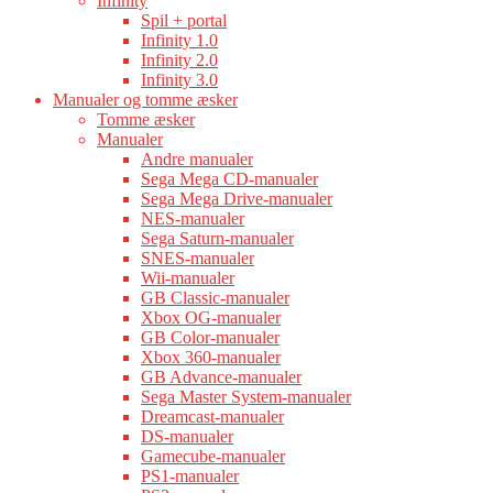
Infinity
Spil + portal
Infinity 1.0
Infinity 2.0
Infinity 3.0
Manualer og tomme æsker
Tomme æsker
Manualer
Andre manualer
Sega Mega CD-manualer
Sega Mega Drive-manualer
NES-manualer
Sega Saturn-manualer
SNES-manualer
Wii-manualer
GB Classic-manualer
Xbox OG-manualer
GB Color-manualer
Xbox 360-manualer
GB Advance-manualer
Sega Master System-manualer
Dreamcast-manualer
DS-manualer
Gamecube-manualer
PS1-manualer