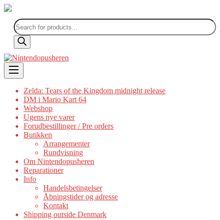
Products
search
Skip
to
content
Zelda: Tears of the Kingdom midnight release
DM i Mario Kart 64
Webshop
Ugens nye varer
Forudbestillinger / Pre orders
Butikken
Arrangementer
Rundvisning
Om Nintendopusheren
Reparationer
Info
Handelsbetingelser
Åbningstider og adresse
Kontakt
Shipping outside Denmark