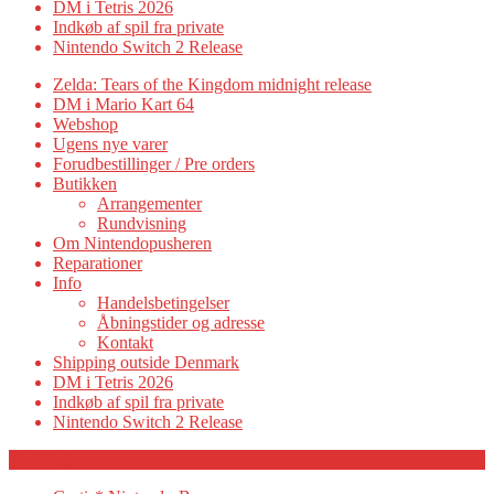
DM i Tetris 2026
Indkøb af spil fra private
Nintendo Switch 2 Release
Zelda: Tears of the Kingdom midnight release
DM i Mario Kart 64
Webshop
Ugens nye varer
Forudbestillinger / Pre orders
Butikken
Arrangementer
Rundvisning
Om Nintendopusheren
Reparationer
Info
Handelsbetingelser
Åbningstider og adresse
Kontakt
Shipping outside Denmark
DM i Tetris 2026
Indkøb af spil fra private
Nintendo Switch 2 Release
Category