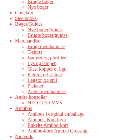
Brugte bøger
Nye bøger
Gavekort
Steelbooks
Bøger/Guides
Nye bøger/guides
Brugte bøger/guides
Merchandise
Brugt merchandise
T-shirts
Bamser og plushies
Lys og lamper
Glas, kopper o. lign
Figurer og statuer
Legetøj og spil
Plakater
Andet merchandise
Andre konsoller
NEO GEO MVS
Amiibos
Amiibos i original emballage
Amiibos: Kun figur
Enkelte Amiibo-kort
Amiibo-kort: Animal Crossing
Nintendo