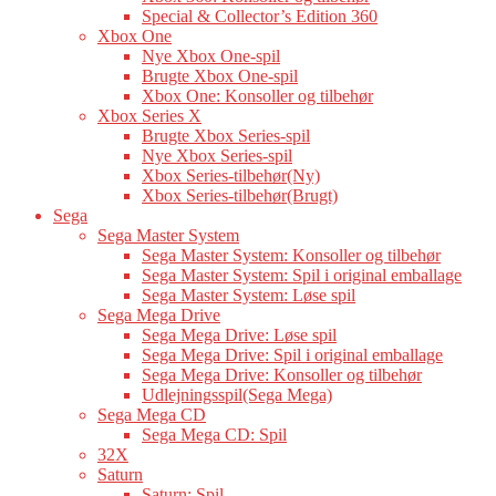
Special & Collector’s Edition 360
Xbox One
Nye Xbox One-spil
Brugte Xbox One-spil
Xbox One: Konsoller og tilbehør
Xbox Series X
Brugte Xbox Series-spil
Nye Xbox Series-spil
Xbox Series-tilbehør(Ny)
Xbox Series-tilbehør(Brugt)
Sega
Sega Master System
Sega Master System: Konsoller og tilbehør
Sega Master System: Spil i original emballage
Sega Master System: Løse spil
Sega Mega Drive
Sega Mega Drive: Løse spil
Sega Mega Drive: Spil i original emballage
Sega Mega Drive: Konsoller og tilbehør
Udlejningsspil(Sega Mega)
Sega Mega CD
Sega Mega CD: Spil
32X
Saturn
Saturn: Spil