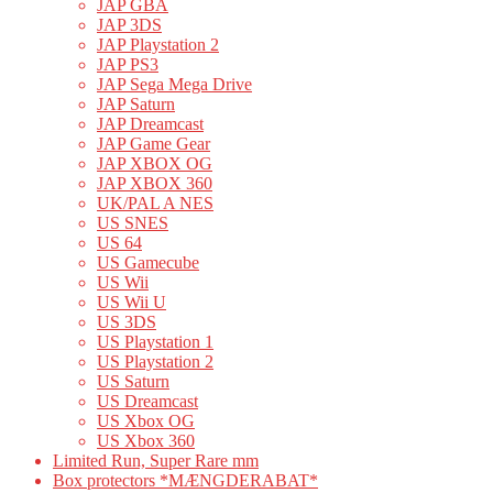
JAP GBA
JAP 3DS
JAP Playstation 2
JAP PS3
JAP Sega Mega Drive
JAP Saturn
JAP Dreamcast
JAP Game Gear
JAP XBOX OG
JAP XBOX 360
UK/PAL A NES
US SNES
US 64
US Gamecube
US Wii
US Wii U
US 3DS
US Playstation 1
US Playstation 2
US Saturn
US Dreamcast
US Xbox OG
US Xbox 360
Limited Run, Super Rare mm
Box protectors *MÆNGDERABAT*