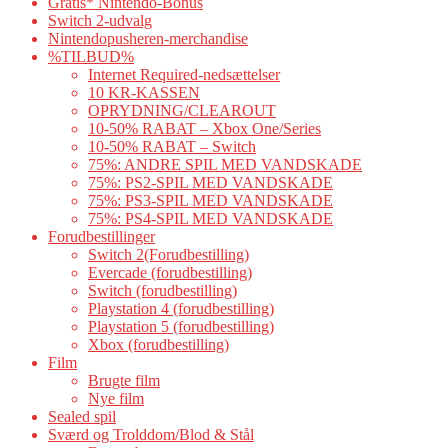
Gratis* Nintendo-Bonus
Switch 2-udvalg
Nintendopusheren-merchandise
%TILBUD%
Internet Required-nedsættelser
10 KR-KASSEN
OPRYDNING/CLEAROUT
10-50% RABAT – Xbox One/Series
10-50% RABAT – Switch
75%: ANDRE SPIL MED VANDSKADE
75%: PS2-SPIL MED VANDSKADE
75%: PS3-SPIL MED VANDSKADE
75%: PS4-SPIL MED VANDSKADE
Forudbestillinger
Switch 2(Forudbestilling)
Evercade (forudbestilling)
Switch (forudbestilling)
Playstation 4 (forudbestilling)
Playstation 5 (forudbestilling)
Xbox (forudbestilling)
Film
Brugte film
Nye film
Sealed spil
Sværd og Trolddom/Blod & Stål