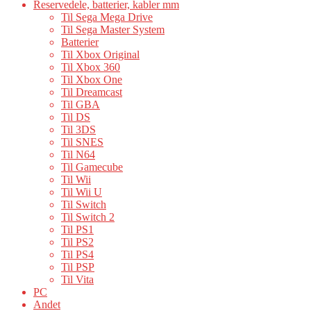
Reservedele, batterier, kabler mm
Til Sega Mega Drive
Til Sega Master System
Batterier
Til Xbox Original
Til Xbox 360
Til Xbox One
Til Dreamcast
Til GBA
Til DS
Til 3DS
Til SNES
Til N64
Til Gamecube
Til Wii
Til Wii U
Til Switch
Til Switch 2
Til PS1
Til PS2
Til PS4
Til PSP
Til Vita
PC
Andet