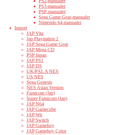
PS2-manualer
PS3-manualer
PSP-manualer
Sega Game Gear-manualer
Nintendo 64-manualer
Import
JAP Vita
Jap Playstation 2
JAP Sega Game Gear
JAP Mega CD
PSP Japan
JAP PS1
JAP DS
UK/PAL A NES
US NES
Sega Genesis
NES Asian Version
Famicom (Jap)
Super Famicom (Jap)
JAP N64
JAP Gamecube
JAP Wii
JAP Switch
JAP Gameboy
JAP Gameboy Color