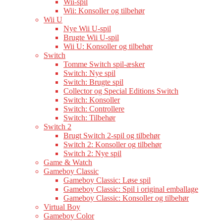
Wii-spil
Wii: Konsoller og tilbehør
Wii U
Nye Wii U-spil
Brugte Wii U-spil
Wii U: Konsoller og tilbehør
Switch
Tomme Switch spil-æsker
Switch: Nye spil
Switch: Brugte spil
Collector og Special Editions Switch
Switch: Konsoller
Switch: Controllere
Switch: Tilbehør
Switch 2
Brugt Switch 2-spil og tilbehør
Switch 2: Konsoller og tilbehør
Switch 2: Nye spil
Game & Watch
Gameboy Classic
Gameboy Classic: Løse spil
Gameboy Classic: Spil i original emballage
Gameboy Classic: Konsoller og tilbehør
Virtual Boy
Gameboy Color