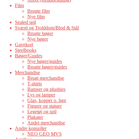
Film
Brugte film
Nye film
Sealed spil
Sværd og Trolddom/Blod & Stål
Brugte bøger
Nye bøger
Gavekort
Steelbooks
Bøger/Guides
Nye bøger/guides
Brugte bøger/guides
Merchandise
Brugt merchandise
T-shirts
Bamser og plushies
Lys og lamper
Glas, kopper o. lign
Figurer og statuer
Legetøj og spil
Plakater
Andet merchandise
Andre konsoller
NEO GEO MVS