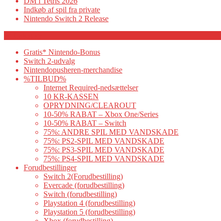
DM i Tetris 2026
Indkøb af spil fra private
Nintendo Switch 2 Release
Category
Gratis* Nintendo-Bonus
Switch 2-udvalg
Nintendopusheren-merchandise
%TILBUD%
Internet Required-nedsættelser
10 KR-KASSEN
OPRYDNING/CLEAROUT
10-50% RABAT – Xbox One/Series
10-50% RABAT – Switch
75%: ANDRE SPIL MED VANDSKADE
75%: PS2-SPIL MED VANDSKADE
75%: PS3-SPIL MED VANDSKADE
75%: PS4-SPIL MED VANDSKADE
Forudbestillinger
Switch 2(Forudbestilling)
Evercade (forudbestilling)
Switch (forudbestilling)
Playstation 4 (forudbestilling)
Playstation 5 (forudbestilling)
Xbox (forudbestilling)