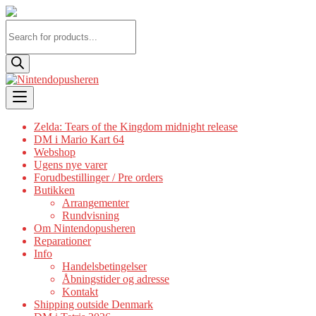
Products
search
Skip
to
content
Zelda: Tears of the Kingdom midnight release
DM i Mario Kart 64
Webshop
Ugens nye varer
Forudbestillinger / Pre orders
Butikken
Arrangementer
Rundvisning
Om Nintendopusheren
Reparationer
Info
Handelsbetingelser
Åbningstider og adresse
Kontakt
Shipping outside Denmark