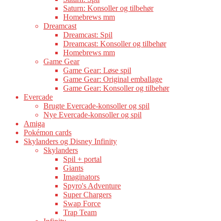
Saturn: Konsoller og tilbehør
Homebrews mm
Dreamcast
Dreamcast: Spil
Dreamcast: Konsoller og tilbehør
Homebrews mm
Game Gear
Game Gear: Løse spil
Game Gear: Original emballage
Game Gear: Konsoller og tilbehør
Evercade
Brugte Evercade-konsoller og spil
Nye Evercade-konsoller og spil
Amiga
Pokémon cards
Skylanders og Disney Infinity
Skylanders
Spil + portal
Giants
Imaginators
Spyro's Adventure
Super Chargers
Swap Force
Trap Team