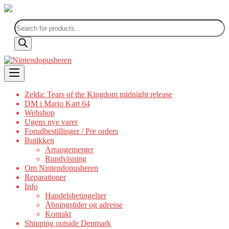
Products
search
Skip
to
content
Zelda: Tears of the Kingdom midnight release
DM i Mario Kart 64
Webshop
Ugens nye varer
Forudbestillinger / Pre orders
Butikken
Arrangementer
Rundvisning
Om Nintendopusheren
Reparationer
Info
Handelsbetingelser
Åbningstider og adresse
Kontakt
Shipping outside Denmark