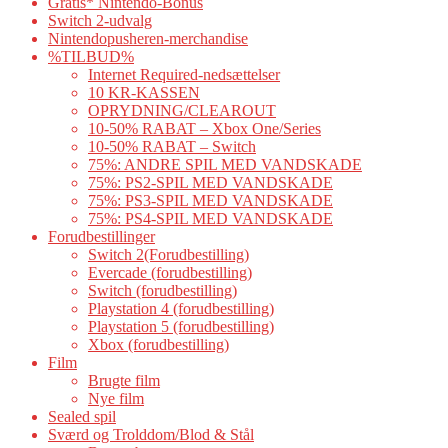
Gratis* Nintendo-Bonus
Switch 2-udvalg
Nintendopusheren-merchandise
%TILBUD%
Internet Required-nedsættelser
10 KR-KASSEN
OPRYDNING/CLEAROUT
10-50% RABAT – Xbox One/Series
10-50% RABAT – Switch
75%: ANDRE SPIL MED VANDSKADE
75%: PS2-SPIL MED VANDSKADE
75%: PS3-SPIL MED VANDSKADE
75%: PS4-SPIL MED VANDSKADE
Forudbestillinger
Switch 2(Forudbestilling)
Evercade (forudbestilling)
Switch (forudbestilling)
Playstation 4 (forudbestilling)
Playstation 5 (forudbestilling)
Xbox (forudbestilling)
Film
Brugte film
Nye film
Sealed spil
Sværd og Trolddom/Blod & Stål