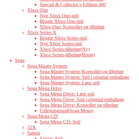
Special & Collector’s Edition 360
Xbox One
Nye Xbox One-spil
Brugte Xbox One-spil
Xbox One: Konsoller og tilbehør
Xbox Series X
Brugte Xbox Series-spil
Nye Xbox Series-spil
Xbox Series-tilbehør(Ny)
Xbox Series-tilbehør(Brugt)
Sega
Sega Master System
Sega Master System: Konsoller og tilbehør
Sega Master System: Spil i original emballage
Sega Master System: Løse spil
Sega Mega Drive
Sega Mega Drive: Løse spil
Sega Mega Drive: Spil i original emballage
Sega Mega Drive: Konsoller og tilbehør
Udlejningsspil(Sega Mega)
Sega Mega CD
Sega Mega CD: Spil
32X
Saturn
Saturn: Spil