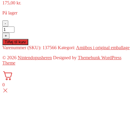
175,00
kr.
På lager
-
Smash:
No.
+
65
Tilføj til kurv
-
Varenummer (SKU):
137566
Kategori:
Amiibos i original emballage
Ridley
(i
© 2026
Nintendopusheren
Designed by
Themehunk WordPress
original
Theme
emballage)
(Amiibo)
antal
0