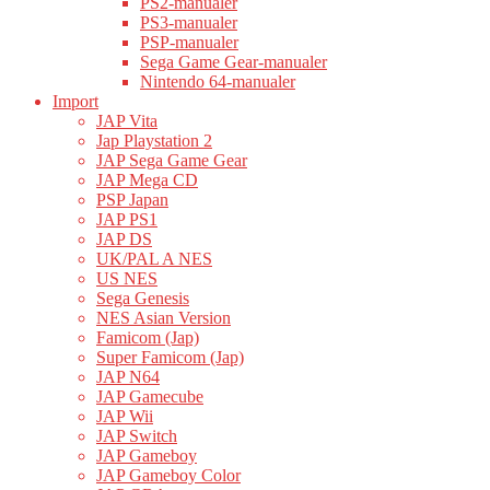
PS2-manualer
PS3-manualer
PSP-manualer
Sega Game Gear-manualer
Nintendo 64-manualer
Import
JAP Vita
Jap Playstation 2
JAP Sega Game Gear
JAP Mega CD
PSP Japan
JAP PS1
JAP DS
UK/PAL A NES
US NES
Sega Genesis
NES Asian Version
Famicom (Jap)
Super Famicom (Jap)
JAP N64
JAP Gamecube
JAP Wii
JAP Switch
JAP Gameboy
JAP Gameboy Color