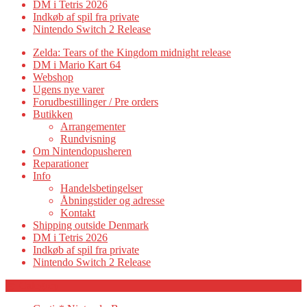
DM i Tetris 2026
Indkøb af spil fra private
Nintendo Switch 2 Release
Zelda: Tears of the Kingdom midnight release
DM i Mario Kart 64
Webshop
Ugens nye varer
Forudbestillinger / Pre orders
Butikken
Arrangementer
Rundvisning
Om Nintendopusheren
Reparationer
Info
Handelsbetingelser
Åbningstider og adresse
Kontakt
Shipping outside Denmark
DM i Tetris 2026
Indkøb af spil fra private
Nintendo Switch 2 Release
Category