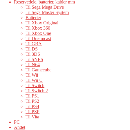
Reservedele, batterier, kabler mm
Til Sega Mega Drive
Til Sega Master System
Batterier
Til Xbox Original
Til Xbox 360
Til Xbox One
Til Dreamcast
Til GBA
Til DS
Til 3DS
Til SNES
Til N64
Til Gamecube
Til Wii
Til Wii U
Til Switch
Til Switch 2
Til PS1
Til PS2
Til PS4
Til PSP
Til Vita
PC
Andet