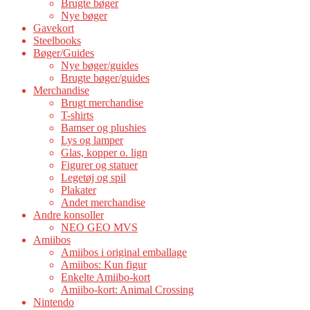
Brugte bøger
Nye bøger
Gavekort
Steelbooks
Bøger/Guides
Nye bøger/guides
Brugte bøger/guides
Merchandise
Brugt merchandise
T-shirts
Bamser og plushies
Lys og lamper
Glas, kopper o. lign
Figurer og statuer
Legetøj og spil
Plakater
Andet merchandise
Andre konsoller
NEO GEO MVS
Amiibos
Amiibos i original emballage
Amiibos: Kun figur
Enkelte Amiibo-kort
Amiibo-kort: Animal Crossing
Nintendo