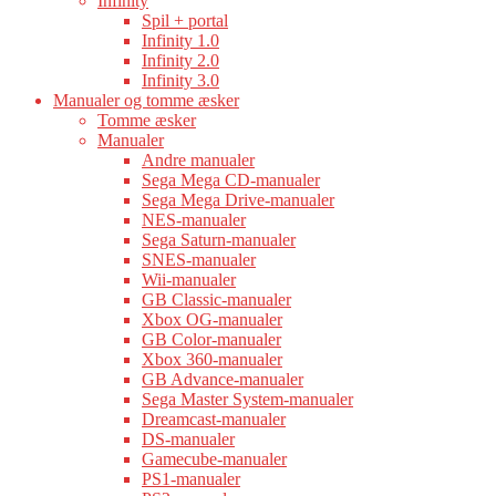
Infinity
Spil + portal
Infinity 1.0
Infinity 2.0
Infinity 3.0
Manualer og tomme æsker
Tomme æsker
Manualer
Andre manualer
Sega Mega CD-manualer
Sega Mega Drive-manualer
NES-manualer
Sega Saturn-manualer
SNES-manualer
Wii-manualer
GB Classic-manualer
Xbox OG-manualer
GB Color-manualer
Xbox 360-manualer
GB Advance-manualer
Sega Master System-manualer
Dreamcast-manualer
DS-manualer
Gamecube-manualer
PS1-manualer