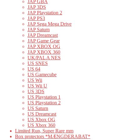
JAP GBA
JAP 3DS
JAP Playstation 2
JAP PS3
JAP Sega Mega Drive
JAP Saturn
JAP Dreamcast
JAP Game Gear
JAP XBOX OG
JAP XBOX 360
UK/PAL A NES
US SNES
US 64
US Gamecube
US Wii
US Wii U
US 3DS
US Playstation 1
US Playstation 2
US Saturn
US Dreamcast
US Xbox OG
US Xbox 360
Limited Run, Super Rare mm
Box protectors *MÆNGDERABAT*