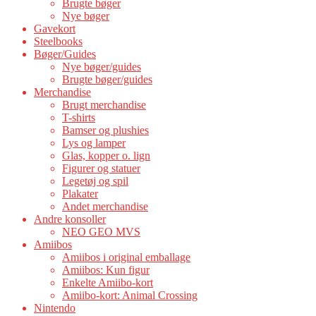
Brugte bøger
Nye bøger
Gavekort
Steelbooks
Bøger/Guides
Nye bøger/guides
Brugte bøger/guides
Merchandise
Brugt merchandise
T-shirts
Bamser og plushies
Lys og lamper
Glas, kopper o. lign
Figurer og statuer
Legetøj og spil
Plakater
Andet merchandise
Andre konsoller
NEO GEO MVS
Amiibos
Amiibos i original emballage
Amiibos: Kun figur
Enkelte Amiibo-kort
Amiibo-kort: Animal Crossing
Nintendo