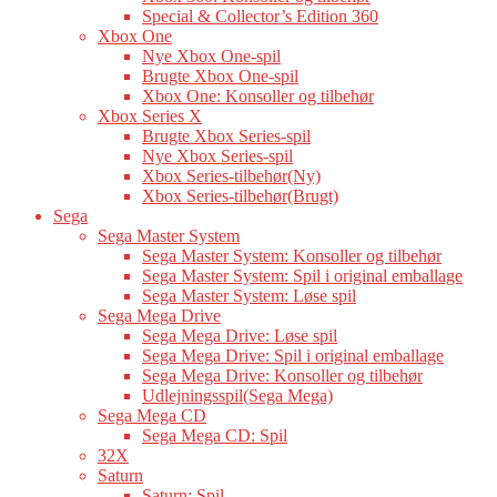
Special & Collector’s Edition 360
Xbox One
Nye Xbox One-spil
Brugte Xbox One-spil
Xbox One: Konsoller og tilbehør
Xbox Series X
Brugte Xbox Series-spil
Nye Xbox Series-spil
Xbox Series-tilbehør(Ny)
Xbox Series-tilbehør(Brugt)
Sega
Sega Master System
Sega Master System: Konsoller og tilbehør
Sega Master System: Spil i original emballage
Sega Master System: Løse spil
Sega Mega Drive
Sega Mega Drive: Løse spil
Sega Mega Drive: Spil i original emballage
Sega Mega Drive: Konsoller og tilbehør
Udlejningsspil(Sega Mega)
Sega Mega CD
Sega Mega CD: Spil
32X
Saturn
Saturn: Spil