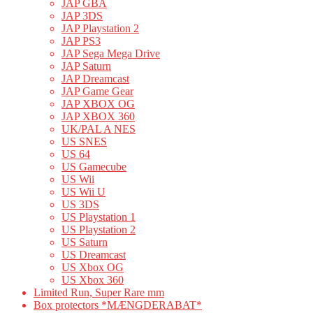
JAP GBA
JAP 3DS
JAP Playstation 2
JAP PS3
JAP Sega Mega Drive
JAP Saturn
JAP Dreamcast
JAP Game Gear
JAP XBOX OG
JAP XBOX 360
UK/PAL A NES
US SNES
US 64
US Gamecube
US Wii
US Wii U
US 3DS
US Playstation 1
US Playstation 2
US Saturn
US Dreamcast
US Xbox OG
US Xbox 360
Limited Run, Super Rare mm
Box protectors *MÆNGDERABAT*