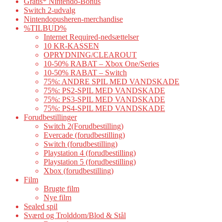
Gratis* Nintendo-Bonus
Switch 2-udvalg
Nintendopusheren-merchandise
%TILBUD%
Internet Required-nedsættelser
10 KR-KASSEN
OPRYDNING/CLEAROUT
10-50% RABAT – Xbox One/Series
10-50% RABAT – Switch
75%: ANDRE SPIL MED VANDSKADE
75%: PS2-SPIL MED VANDSKADE
75%: PS3-SPIL MED VANDSKADE
75%: PS4-SPIL MED VANDSKADE
Forudbestillinger
Switch 2(Forudbestilling)
Evercade (forudbestilling)
Switch (forudbestilling)
Playstation 4 (forudbestilling)
Playstation 5 (forudbestilling)
Xbox (forudbestilling)
Film
Brugte film
Nye film
Sealed spil
Sværd og Trolddom/Blod & Stål