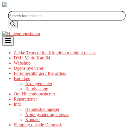
Products
search
Skip
to
content
Zelda: Tears of the Kingdom midnight release
DM i Mario Kart 64
Webshop
Ugens nye varer
Forudbestillinger / Pre orders
Butikken
Arrangementer
Rundvisning
Om Nintendopusheren
Reparationer
Info
Handelsbetingelser
Åbningstider og adresse
Kontakt
Shipping outside Denmark