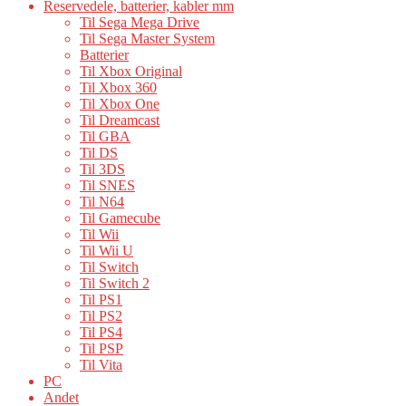
Reservedele, batterier, kabler mm
Til Sega Mega Drive
Til Sega Master System
Batterier
Til Xbox Original
Til Xbox 360
Til Xbox One
Til Dreamcast
Til GBA
Til DS
Til 3DS
Til SNES
Til N64
Til Gamecube
Til Wii
Til Wii U
Til Switch
Til Switch 2
Til PS1
Til PS2
Til PS4
Til PSP
Til Vita
PC
Andet