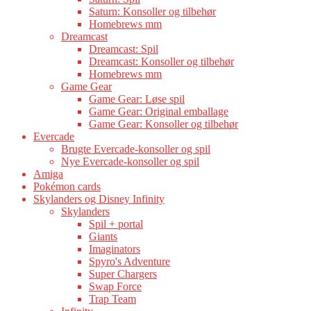
Saturn: Konsoller og tilbehør
Homebrews mm
Dreamcast
Dreamcast: Spil
Dreamcast: Konsoller og tilbehør
Homebrews mm
Game Gear
Game Gear: Løse spil
Game Gear: Original emballage
Game Gear: Konsoller og tilbehør
Evercade
Brugte Evercade-konsoller og spil
Nye Evercade-konsoller og spil
Amiga
Pokémon cards
Skylanders og Disney Infinity
Skylanders
Spil + portal
Giants
Imaginators
Spyro's Adventure
Super Chargers
Swap Force
Trap Team