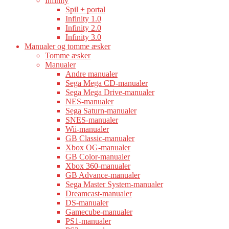
Infinity
Spil + portal
Infinity 1.0
Infinity 2.0
Infinity 3.0
Manualer og tomme æsker
Tomme æsker
Manualer
Andre manualer
Sega Mega CD-manualer
Sega Mega Drive-manualer
NES-manualer
Sega Saturn-manualer
SNES-manualer
Wii-manualer
GB Classic-manualer
Xbox OG-manualer
GB Color-manualer
Xbox 360-manualer
GB Advance-manualer
Sega Master System-manualer
Dreamcast-manualer
DS-manualer
Gamecube-manualer
PS1-manualer