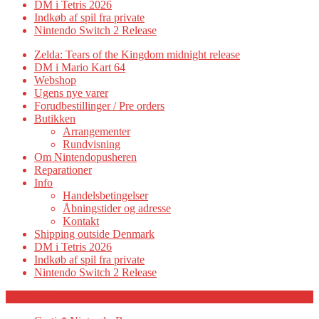
DM i Tetris 2026
Indkøb af spil fra private
Nintendo Switch 2 Release
Zelda: Tears of the Kingdom midnight release
DM i Mario Kart 64
Webshop
Ugens nye varer
Forudbestillinger / Pre orders
Butikken
Arrangementer
Rundvisning
Om Nintendopusheren
Reparationer
Info
Handelsbetingelser
Åbningstider og adresse
Kontakt
Shipping outside Denmark
DM i Tetris 2026
Indkøb af spil fra private
Nintendo Switch 2 Release
Category