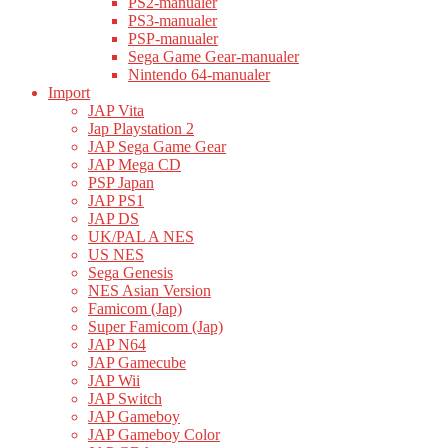
PS2-manualer
PS3-manualer
PSP-manualer
Sega Game Gear-manualer
Nintendo 64-manualer
Import
JAP Vita
Jap Playstation 2
JAP Sega Game Gear
JAP Mega CD
PSP Japan
JAP PS1
JAP DS
UK/PAL A NES
US NES
Sega Genesis
NES Asian Version
Famicom (Jap)
Super Famicom (Jap)
JAP N64
JAP Gamecube
JAP Wii
JAP Switch
JAP Gameboy
JAP Gameboy Color