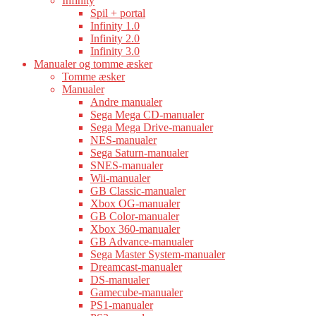
Infinity
Spil + portal
Infinity 1.0
Infinity 2.0
Infinity 3.0
Manualer og tomme æsker
Tomme æsker
Manualer
Andre manualer
Sega Mega CD-manualer
Sega Mega Drive-manualer
NES-manualer
Sega Saturn-manualer
SNES-manualer
Wii-manualer
GB Classic-manualer
Xbox OG-manualer
GB Color-manualer
Xbox 360-manualer
GB Advance-manualer
Sega Master System-manualer
Dreamcast-manualer
DS-manualer
Gamecube-manualer
PS1-manualer