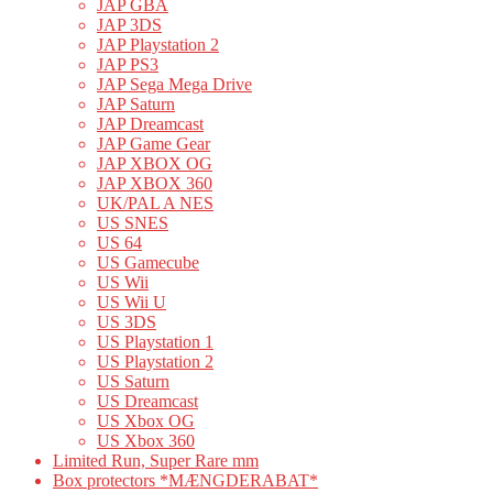
JAP GBA
JAP 3DS
JAP Playstation 2
JAP PS3
JAP Sega Mega Drive
JAP Saturn
JAP Dreamcast
JAP Game Gear
JAP XBOX OG
JAP XBOX 360
UK/PAL A NES
US SNES
US 64
US Gamecube
US Wii
US Wii U
US 3DS
US Playstation 1
US Playstation 2
US Saturn
US Dreamcast
US Xbox OG
US Xbox 360
Limited Run, Super Rare mm
Box protectors *MÆNGDERABAT*