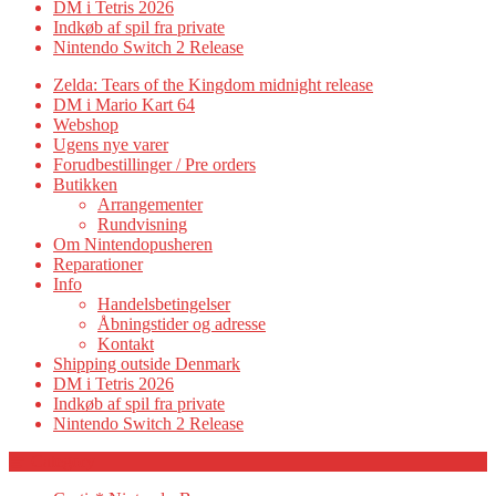
DM i Tetris 2026
Indkøb af spil fra private
Nintendo Switch 2 Release
Zelda: Tears of the Kingdom midnight release
DM i Mario Kart 64
Webshop
Ugens nye varer
Forudbestillinger / Pre orders
Butikken
Arrangementer
Rundvisning
Om Nintendopusheren
Reparationer
Info
Handelsbetingelser
Åbningstider og adresse
Kontakt
Shipping outside Denmark
DM i Tetris 2026
Indkøb af spil fra private
Nintendo Switch 2 Release
Category