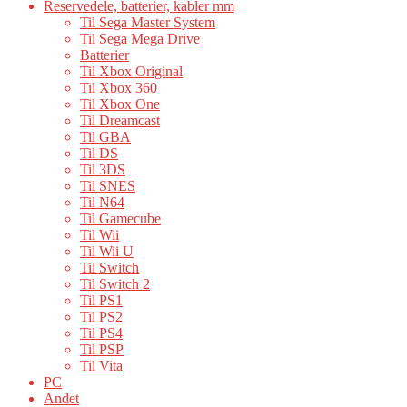
Reservedele, batterier, kabler mm
Til Sega Master System
Til Sega Mega Drive
Batterier
Til Xbox Original
Til Xbox 360
Til Xbox One
Til Dreamcast
Til GBA
Til DS
Til 3DS
Til SNES
Til N64
Til Gamecube
Til Wii
Til Wii U
Til Switch
Til Switch 2
Til PS1
Til PS2
Til PS4
Til PSP
Til Vita
PC
Andet