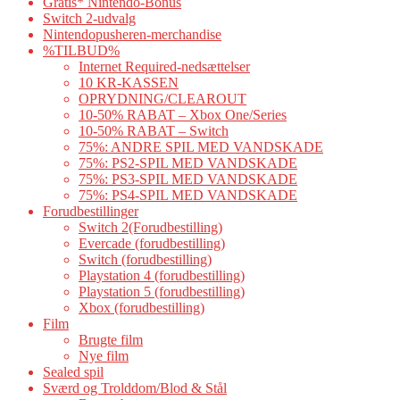
Gratis* Nintendo-Bonus
Switch 2-udvalg
Nintendopusheren-merchandise
%TILBUD%
Internet Required-nedsættelser
10 KR-KASSEN
OPRYDNING/CLEAROUT
10-50% RABAT – Xbox One/Series
10-50% RABAT – Switch
75%: ANDRE SPIL MED VANDSKADE
75%: PS2-SPIL MED VANDSKADE
75%: PS3-SPIL MED VANDSKADE
75%: PS4-SPIL MED VANDSKADE
Forudbestillinger
Switch 2(Forudbestilling)
Evercade (forudbestilling)
Switch (forudbestilling)
Playstation 4 (forudbestilling)
Playstation 5 (forudbestilling)
Xbox (forudbestilling)
Film
Brugte film
Nye film
Sealed spil
Sværd og Trolddom/Blod & Stål