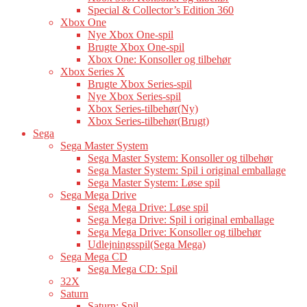
Special & Collector’s Edition 360
Xbox One
Nye Xbox One-spil
Brugte Xbox One-spil
Xbox One: Konsoller og tilbehør
Xbox Series X
Brugte Xbox Series-spil
Nye Xbox Series-spil
Xbox Series-tilbehør(Ny)
Xbox Series-tilbehør(Brugt)
Sega
Sega Master System
Sega Master System: Konsoller og tilbehør
Sega Master System: Spil i original emballage
Sega Master System: Løse spil
Sega Mega Drive
Sega Mega Drive: Løse spil
Sega Mega Drive: Spil i original emballage
Sega Mega Drive: Konsoller og tilbehør
Udlejningsspil(Sega Mega)
Sega Mega CD
Sega Mega CD: Spil
32X
Saturn
Saturn: Spil