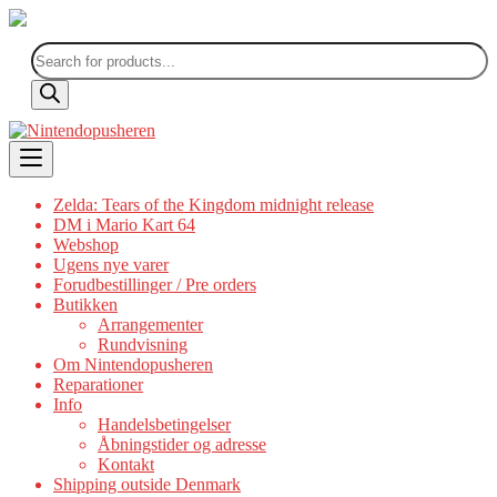
Products
search
Skip
to
content
Zelda: Tears of the Kingdom midnight release
DM i Mario Kart 64
Webshop
Ugens nye varer
Forudbestillinger / Pre orders
Butikken
Arrangementer
Rundvisning
Om Nintendopusheren
Reparationer
Info
Handelsbetingelser
Åbningstider og adresse
Kontakt
Shipping outside Denmark