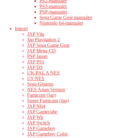
PS2-manualer
PS3-manualer
PSP-manualer
Sega Game Gear-manualer
Nintendo 64-manualer
Import
JAP Vita
Jap Playstation 2
JAP Sega Game Gear
JAP Mega CD
PSP Japan
JAP PS1
JAP DS
UK/PAL A NES
US NES
Sega Genesis
NES Asian Version
Famicom (Jap)
Super Famicom (Jap)
JAP N64
JAP Gamecube
JAP Wii
JAP Switch
JAP Gameboy
JAP Gameboy Color