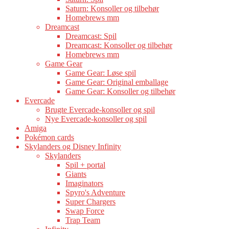
Saturn: Konsoller og tilbehør
Homebrews mm
Dreamcast
Dreamcast: Spil
Dreamcast: Konsoller og tilbehør
Homebrews mm
Game Gear
Game Gear: Løse spil
Game Gear: Original emballage
Game Gear: Konsoller og tilbehør
Evercade
Brugte Evercade-konsoller og spil
Nye Evercade-konsoller og spil
Amiga
Pokémon cards
Skylanders og Disney Infinity
Skylanders
Spil + portal
Giants
Imaginators
Spyro's Adventure
Super Chargers
Swap Force
Trap Team