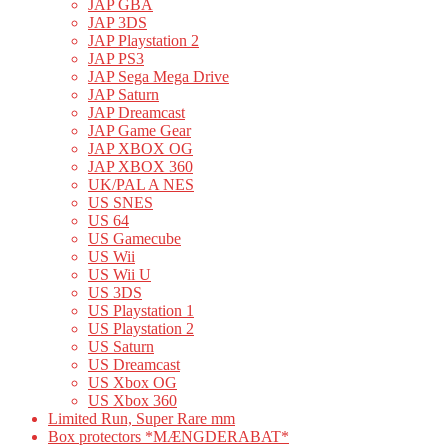
JAP GBA
JAP 3DS
JAP Playstation 2
JAP PS3
JAP Sega Mega Drive
JAP Saturn
JAP Dreamcast
JAP Game Gear
JAP XBOX OG
JAP XBOX 360
UK/PAL A NES
US SNES
US 64
US Gamecube
US Wii
US Wii U
US 3DS
US Playstation 1
US Playstation 2
US Saturn
US Dreamcast
US Xbox OG
US Xbox 360
Limited Run, Super Rare mm
Box protectors *MÆNGDERABAT*