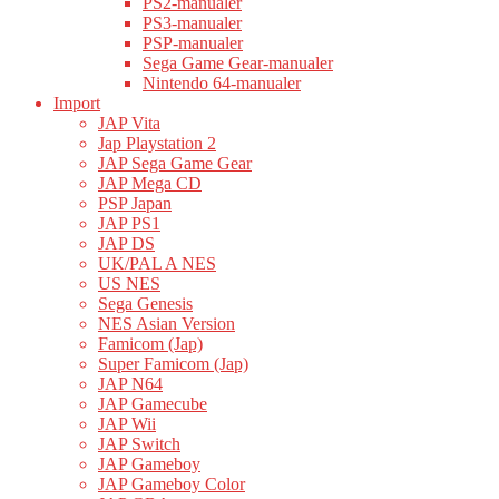
PS2-manualer
PS3-manualer
PSP-manualer
Sega Game Gear-manualer
Nintendo 64-manualer
Import
JAP Vita
Jap Playstation 2
JAP Sega Game Gear
JAP Mega CD
PSP Japan
JAP PS1
JAP DS
UK/PAL A NES
US NES
Sega Genesis
NES Asian Version
Famicom (Jap)
Super Famicom (Jap)
JAP N64
JAP Gamecube
JAP Wii
JAP Switch
JAP Gameboy
JAP Gameboy Color