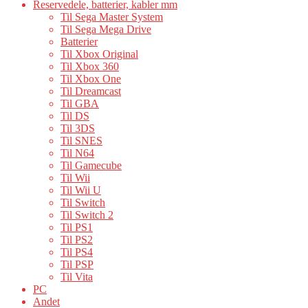
Reservedele, batterier, kabler mm
Til Sega Master System
Til Sega Mega Drive
Batterier
Til Xbox Original
Til Xbox 360
Til Xbox One
Til Dreamcast
Til GBA
Til DS
Til 3DS
Til SNES
Til N64
Til Gamecube
Til Wii
Til Wii U
Til Switch
Til Switch 2
Til PS1
Til PS2
Til PS4
Til PSP
Til Vita
PC
Andet