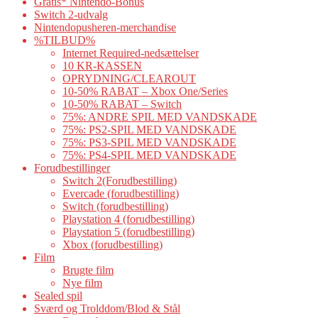
Gratis* Nintendo-Bonus
Switch 2-udvalg
Nintendopusheren-merchandise
%TILBUD%
Internet Required-nedsættelser
10 KR-KASSEN
OPRYDNING/CLEAROUT
10-50% RABAT – Xbox One/Series
10-50% RABAT – Switch
75%: ANDRE SPIL MED VANDSKADE
75%: PS2-SPIL MED VANDSKADE
75%: PS3-SPIL MED VANDSKADE
75%: PS4-SPIL MED VANDSKADE
Forudbestillinger
Switch 2(Forudbestilling)
Evercade (forudbestilling)
Switch (forudbestilling)
Playstation 4 (forudbestilling)
Playstation 5 (forudbestilling)
Xbox (forudbestilling)
Film
Brugte film
Nye film
Sealed spil
Sværd og Trolddom/Blod & Stål