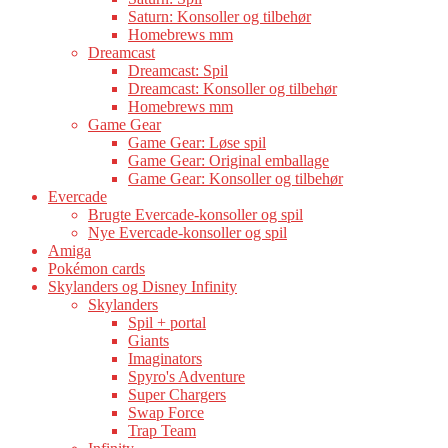
Saturn: Konsoller og tilbehør
Homebrews mm
Dreamcast
Dreamcast: Spil
Dreamcast: Konsoller og tilbehør
Homebrews mm
Game Gear
Game Gear: Løse spil
Game Gear: Original emballage
Game Gear: Konsoller og tilbehør
Evercade
Brugte Evercade-konsoller og spil
Nye Evercade-konsoller og spil
Amiga
Pokémon cards
Skylanders og Disney Infinity
Skylanders
Spil + portal
Giants
Imaginators
Spyro's Adventure
Super Chargers
Swap Force
Trap Team