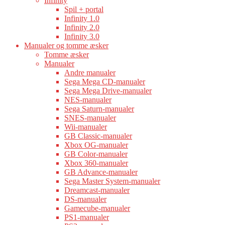
Infinity
Spil + portal
Infinity 1.0
Infinity 2.0
Infinity 3.0
Manualer og tomme æsker
Tomme æsker
Manualer
Andre manualer
Sega Mega CD-manualer
Sega Mega Drive-manualer
NES-manualer
Sega Saturn-manualer
SNES-manualer
Wii-manualer
GB Classic-manualer
Xbox OG-manualer
GB Color-manualer
Xbox 360-manualer
GB Advance-manualer
Sega Master System-manualer
Dreamcast-manualer
DS-manualer
Gamecube-manualer
PS1-manualer