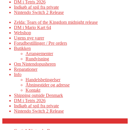
DM i Tetris 2026
Indkøb af spil fra private
Nintendo Switch 2 Release
Zelda: Tears of the Kingdom midnight release
DM i Mario Kart 64
Webshop
Ugens nye varer
Forudbestillinger / Pre orders
Butikken
Arrangementer
Rundvisning
Om Nintendopusheren
Reparationer
Info
Handelsbetingelser
Åbningstider og adresse
Kontakt
Shipping outside Denmark
DM i Tetris 2026
Indkøb af spil fra private
Nintendo Switch 2 Release
Category