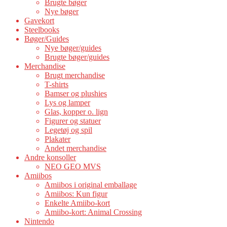
Brugte bøger
Nye bøger
Gavekort
Steelbooks
Bøger/Guides
Nye bøger/guides
Brugte bøger/guides
Merchandise
Brugt merchandise
T-shirts
Bamser og plushies
Lys og lamper
Glas, kopper o. lign
Figurer og statuer
Legetøj og spil
Plakater
Andet merchandise
Andre konsoller
NEO GEO MVS
Amiibos
Amiibos i original emballage
Amiibos: Kun figur
Enkelte Amiibo-kort
Amiibo-kort: Animal Crossing
Nintendo