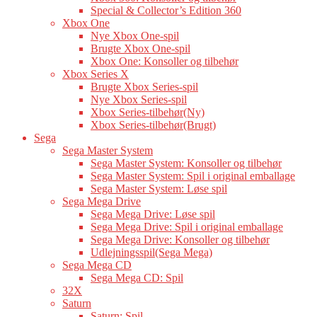
Special & Collector’s Edition 360
Xbox One
Nye Xbox One-spil
Brugte Xbox One-spil
Xbox One: Konsoller og tilbehør
Xbox Series X
Brugte Xbox Series-spil
Nye Xbox Series-spil
Xbox Series-tilbehør(Ny)
Xbox Series-tilbehør(Brugt)
Sega
Sega Master System
Sega Master System: Konsoller og tilbehør
Sega Master System: Spil i original emballage
Sega Master System: Løse spil
Sega Mega Drive
Sega Mega Drive: Løse spil
Sega Mega Drive: Spil i original emballage
Sega Mega Drive: Konsoller og tilbehør
Udlejningsspil(Sega Mega)
Sega Mega CD
Sega Mega CD: Spil
32X
Saturn
Saturn: Spil