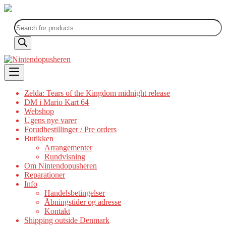
Products
search
Skip
to
content
Zelda: Tears of the Kingdom midnight release
DM i Mario Kart 64
Webshop
Ugens nye varer
Forudbestillinger / Pre orders
Butikken
Arrangementer
Rundvisning
Om Nintendopusheren
Reparationer
Info
Handelsbetingelser
Åbningstider og adresse
Kontakt
Shipping outside Denmark