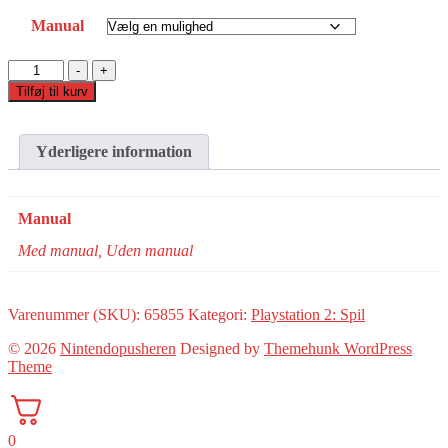
Manual
Shadow
-
+
of
Tilføj til kurv
Rome(PS2)
antal
Yderligere information
Manual
Med manual, Uden manual
Varenummer (SKU):
65855
Kategori:
Playstation 2: Spil
© 2026
Nintendopusheren
Designed by
Themehunk WordPress
Theme
0