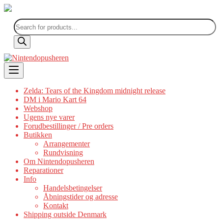
Products
search
Skip
to
content
Zelda: Tears of the Kingdom midnight release
DM i Mario Kart 64
Webshop
Ugens nye varer
Forudbestillinger / Pre orders
Butikken
Arrangementer
Rundvisning
Om Nintendopusheren
Reparationer
Info
Handelsbetingelser
Åbningstider og adresse
Kontakt
Shipping outside Denmark