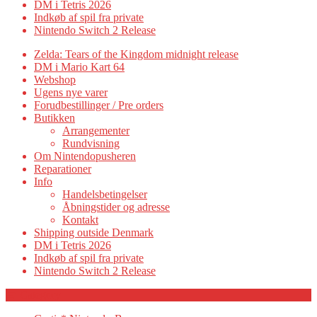
DM i Tetris 2026
Indkøb af spil fra private
Nintendo Switch 2 Release
Zelda: Tears of the Kingdom midnight release
DM i Mario Kart 64
Webshop
Ugens nye varer
Forudbestillinger / Pre orders
Butikken
Arrangementer
Rundvisning
Om Nintendopusheren
Reparationer
Info
Handelsbetingelser
Åbningstider og adresse
Kontakt
Shipping outside Denmark
DM i Tetris 2026
Indkøb af spil fra private
Nintendo Switch 2 Release
Category