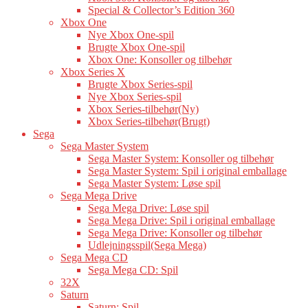
Special & Collector’s Edition 360
Xbox One
Nye Xbox One-spil
Brugte Xbox One-spil
Xbox One: Konsoller og tilbehør
Xbox Series X
Brugte Xbox Series-spil
Nye Xbox Series-spil
Xbox Series-tilbehør(Ny)
Xbox Series-tilbehør(Brugt)
Sega
Sega Master System
Sega Master System: Konsoller og tilbehør
Sega Master System: Spil i original emballage
Sega Master System: Løse spil
Sega Mega Drive
Sega Mega Drive: Løse spil
Sega Mega Drive: Spil i original emballage
Sega Mega Drive: Konsoller og tilbehør
Udlejningsspil(Sega Mega)
Sega Mega CD
Sega Mega CD: Spil
32X
Saturn
Saturn: Spil