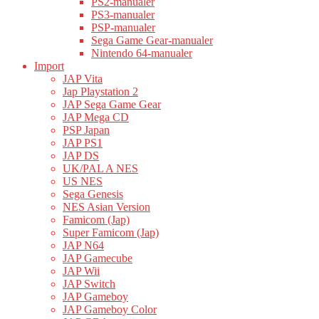
PS2-manualer
PS3-manualer
PSP-manualer
Sega Game Gear-manualer
Nintendo 64-manualer
Import
JAP Vita
Jap Playstation 2
JAP Sega Game Gear
JAP Mega CD
PSP Japan
JAP PS1
JAP DS
UK/PAL A NES
US NES
Sega Genesis
NES Asian Version
Famicom (Jap)
Super Famicom (Jap)
JAP N64
JAP Gamecube
JAP Wii
JAP Switch
JAP Gameboy
JAP Gameboy Color