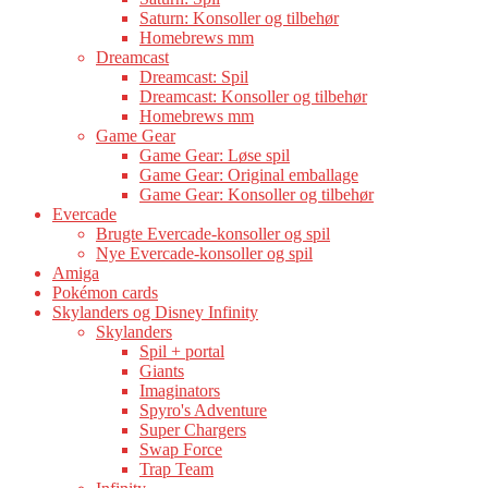
Saturn: Konsoller og tilbehør
Homebrews mm
Dreamcast
Dreamcast: Spil
Dreamcast: Konsoller og tilbehør
Homebrews mm
Game Gear
Game Gear: Løse spil
Game Gear: Original emballage
Game Gear: Konsoller og tilbehør
Evercade
Brugte Evercade-konsoller og spil
Nye Evercade-konsoller og spil
Amiga
Pokémon cards
Skylanders og Disney Infinity
Skylanders
Spil + portal
Giants
Imaginators
Spyro's Adventure
Super Chargers
Swap Force
Trap Team