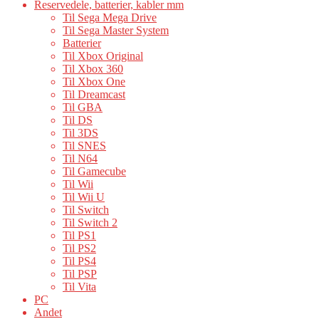
Reservedele, batterier, kabler mm
Til Sega Mega Drive
Til Sega Master System
Batterier
Til Xbox Original
Til Xbox 360
Til Xbox One
Til Dreamcast
Til GBA
Til DS
Til 3DS
Til SNES
Til N64
Til Gamecube
Til Wii
Til Wii U
Til Switch
Til Switch 2
Til PS1
Til PS2
Til PS4
Til PSP
Til Vita
PC
Andet