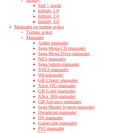
Infinity
Spil + portal
Infinity 1.0
Infinity 2.0
Infinity 3.0
Manualer og tomme æsker
Tomme æsker
Manualer
Andre manualer
Sega Mega CD-manualer
Sega Mega Drive-manualer
NES-manualer
Sega Saturn-manualer
SNES-manualer
Wii-manualer
GB Classic-manualer
Xbox OG-manualer
GB Color-manualer
Xbox 360-manualer
GB Advance-manualer
Sega Master System-manualer
Dreamcast-manualer
DS-manualer
Gamecube-manualer
PS1-manualer