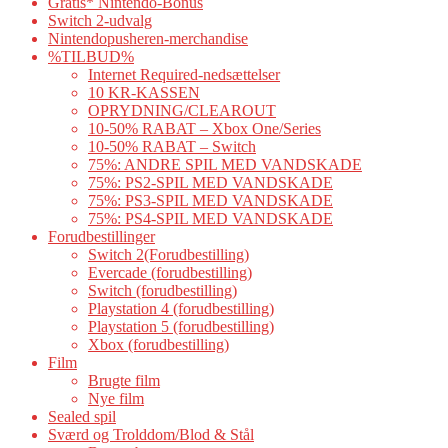
Gratis* Nintendo-Bonus
Switch 2-udvalg
Nintendopusheren-merchandise
%TILBUD%
Internet Required-nedsættelser
10 KR-KASSEN
OPRYDNING/CLEAROUT
10-50% RABAT – Xbox One/Series
10-50% RABAT – Switch
75%: ANDRE SPIL MED VANDSKADE
75%: PS2-SPIL MED VANDSKADE
75%: PS3-SPIL MED VANDSKADE
75%: PS4-SPIL MED VANDSKADE
Forudbestillinger
Switch 2(Forudbestilling)
Evercade (forudbestilling)
Switch (forudbestilling)
Playstation 4 (forudbestilling)
Playstation 5 (forudbestilling)
Xbox (forudbestilling)
Film
Brugte film
Nye film
Sealed spil
Sværd og Trolddom/Blod & Stål