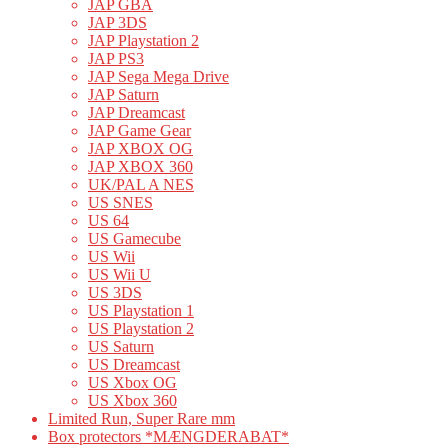
JAP GBA
JAP 3DS
JAP Playstation 2
JAP PS3
JAP Sega Mega Drive
JAP Saturn
JAP Dreamcast
JAP Game Gear
JAP XBOX OG
JAP XBOX 360
UK/PAL A NES
US SNES
US 64
US Gamecube
US Wii
US Wii U
US 3DS
US Playstation 1
US Playstation 2
US Saturn
US Dreamcast
US Xbox OG
US Xbox 360
Limited Run, Super Rare mm
Box protectors *MÆNGDERABAT*