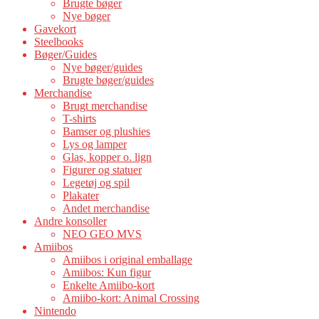
Brugte bøger
Nye bøger
Gavekort
Steelbooks
Bøger/Guides
Nye bøger/guides
Brugte bøger/guides
Merchandise
Brugt merchandise
T-shirts
Bamser og plushies
Lys og lamper
Glas, kopper o. lign
Figurer og statuer
Legetøj og spil
Plakater
Andet merchandise
Andre konsoller
NEO GEO MVS
Amiibos
Amiibos i original emballage
Amiibos: Kun figur
Enkelte Amiibo-kort
Amiibo-kort: Animal Crossing
Nintendo