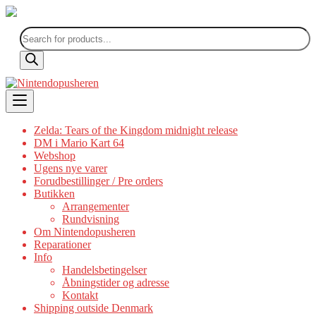
Products
search
Skip
to
content
Zelda: Tears of the Kingdom midnight release
DM i Mario Kart 64
Webshop
Ugens nye varer
Forudbestillinger / Pre orders
Butikken
Arrangementer
Rundvisning
Om Nintendopusheren
Reparationer
Info
Handelsbetingelser
Åbningstider og adresse
Kontakt
Shipping outside Denmark