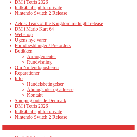
DM i Tetris 2026
Indkøb af spil fra private
Nintendo Switch 2 Release
Zelda: Tears of the Kingdom midnight release
DM i Mario Kart 64
Webshop
Ugens nye varer
Forudbestillinger / Pre orders
Butikken
Arrangementer
Rundvisning
Om Nintendopusheren
Reparationer
Info
Handelsbetingelser
Åbningstider og adresse
Kontakt
Shipping outside Denmark
DM i Tetris 2026
Indkøb af spil fra private
Nintendo Switch 2 Release
Category