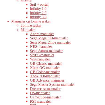
Infinity
Spil + portal
Infinity 1.0
Infinity 2.0
Infinity 3.0
Manualer og tomme æsker
Tomme æsker
Manualer
Andre manualer
Sega Mega CD-manualer
Sega Mega Drive-manualer
NES-manualer
Sega Saturn-manualer
SNES-manualer
Wii-manualer
GB Classic-manualer
Xbox OG-manualer
GB Color-manualer
Xbox 360-manualer
GB Advance-manualer
Sega Master System-manualer
Dreamcast-manualer
DS-manualer
Gamecube-manualer
PS1-manualer