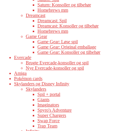
Saturn: Konsoller og tilbehør
Homebrews mm
Dreamcast
Dreamcast: Spil
Dreamcast: Konsoller og tilbehør
Homebrews mm
Game Gear
Game Gear: Løse spil
Game Gear: Original emballage
Game Gear: Konsoller og tilbehør
Evercade
Brugte Evercade-konsoller og spil
Nye Evercade-konsoller og spil
Amiga
Pokémon cards
Skylanders og Disney Infinity
Skylanders
Spil + portal
Giants
Imaginators
Spyro's Adventure
Super Chargers
Swap Force
Trap Team