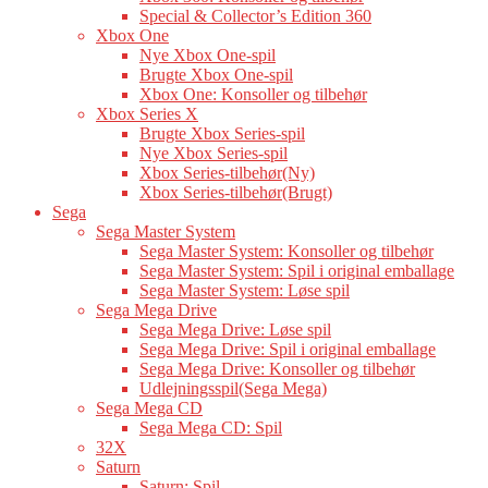
Special & Collector’s Edition 360
Xbox One
Nye Xbox One-spil
Brugte Xbox One-spil
Xbox One: Konsoller og tilbehør
Xbox Series X
Brugte Xbox Series-spil
Nye Xbox Series-spil
Xbox Series-tilbehør(Ny)
Xbox Series-tilbehør(Brugt)
Sega
Sega Master System
Sega Master System: Konsoller og tilbehør
Sega Master System: Spil i original emballage
Sega Master System: Løse spil
Sega Mega Drive
Sega Mega Drive: Løse spil
Sega Mega Drive: Spil i original emballage
Sega Mega Drive: Konsoller og tilbehør
Udlejningsspil(Sega Mega)
Sega Mega CD
Sega Mega CD: Spil
32X
Saturn
Saturn: Spil