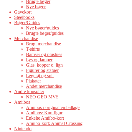
Brugte bøger
Nye bøger
Gavekort
Steelbooks
Bøger/Guides
Nye bøger/guides
Brugte bøger/guides
Merchandise
Brugt merchandise
T-shirts
Bamser og plushies
Lys og lamper
Glas, kopper o. lign
Figurer og statuer
Legetøj og spil
Plakater
Andet merchandise
Andre konsoller
NEO GEO MVS
Amiibos
Amiibos i original emballage
Amiibos: Kun figur
Enkelte Amiibo-kort
Amiibo-kort: Animal Crossing
Nintendo