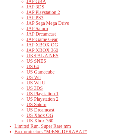
JAP GBA
JAP 3DS
JAP Playstation 2
JAP PS3
JAP Sega Mega Drive
JAP Saturn
JAP Dreamcast
JAP Game Gear
JAP XBOX OG
JAP XBOX 360
UK/PAL A NES
US SNES
US 64
US Gamecube
US Wii
US Wii U
US 3DS
US Playstation 1
US Playstation 2
US Saturn
US Dreamcast
US Xbox OG
US Xbox 360
Limited Run, Super Rare mm
Box protectors *MÆNGDERABAT*