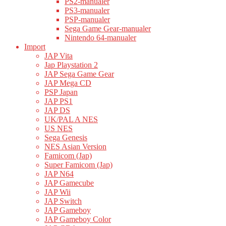
PS2-manualer
PS3-manualer
PSP-manualer
Sega Game Gear-manualer
Nintendo 64-manualer
Import
JAP Vita
Jap Playstation 2
JAP Sega Game Gear
JAP Mega CD
PSP Japan
JAP PS1
JAP DS
UK/PAL A NES
US NES
Sega Genesis
NES Asian Version
Famicom (Jap)
Super Famicom (Jap)
JAP N64
JAP Gamecube
JAP Wii
JAP Switch
JAP Gameboy
JAP Gameboy Color