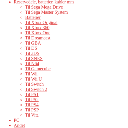
Reservedele, batterier, kabler mm
Til Sega Mega Drive
Til Sega Master System
Batterier
Til Xbox Original
Til Xbox 360
Til Xbox One
Til Dreamcast
Til GBA
Til DS
Til 3DS
Til SNES
Til N64
Til Gamecube
Til Wii
Til Wii U
Til Switch
Til Switch 2
Til PS1
Til PS2
Til PS4
Til PSP
Til Vita
PC
Andet