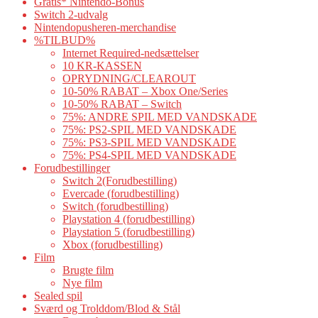
Gratis* Nintendo-Bonus
Switch 2-udvalg
Nintendopusheren-merchandise
%TILBUD%
Internet Required-nedsættelser
10 KR-KASSEN
OPRYDNING/CLEAROUT
10-50% RABAT – Xbox One/Series
10-50% RABAT – Switch
75%: ANDRE SPIL MED VANDSKADE
75%: PS2-SPIL MED VANDSKADE
75%: PS3-SPIL MED VANDSKADE
75%: PS4-SPIL MED VANDSKADE
Forudbestillinger
Switch 2(Forudbestilling)
Evercade (forudbestilling)
Switch (forudbestilling)
Playstation 4 (forudbestilling)
Playstation 5 (forudbestilling)
Xbox (forudbestilling)
Film
Brugte film
Nye film
Sealed spil
Sværd og Trolddom/Blod & Stål