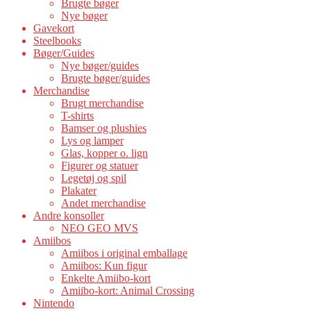
Brugte bøger
Nye bøger
Gavekort
Steelbooks
Bøger/Guides
Nye bøger/guides
Brugte bøger/guides
Merchandise
Brugt merchandise
T-shirts
Bamser og plushies
Lys og lamper
Glas, kopper o. lign
Figurer og statuer
Legetøj og spil
Plakater
Andet merchandise
Andre konsoller
NEO GEO MVS
Amiibos
Amiibos i original emballage
Amiibos: Kun figur
Enkelte Amiibo-kort
Amiibo-kort: Animal Crossing
Nintendo