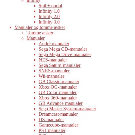
Infinity
Spil + portal
Infinity 1.0
Infinity 2.0
Infinity 3.0
Manualer og tomme æsker
Tomme æsker
Manualer
Andre manualer
Sega Mega CD-manualer
Sega Mega Drive-manualer
NES-manualer
Sega Saturn-manualer
SNES-manualer
Wii-manualer
GB Classic-manualer
Xbox OG-manualer
GB Color-manualer
Xbox 360-manualer
GB Advance-manualer
Sega Master System-manualer
Dreamcast-manualer
DS-manualer
Gamecube-manualer
PS1-manualer