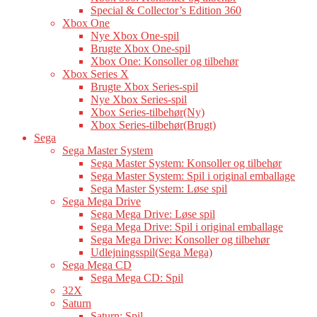
Special & Collector’s Edition 360
Xbox One
Nye Xbox One-spil
Brugte Xbox One-spil
Xbox One: Konsoller og tilbehør
Xbox Series X
Brugte Xbox Series-spil
Nye Xbox Series-spil
Xbox Series-tilbehør(Ny)
Xbox Series-tilbehør(Brugt)
Sega
Sega Master System
Sega Master System: Konsoller og tilbehør
Sega Master System: Spil i original emballage
Sega Master System: Løse spil
Sega Mega Drive
Sega Mega Drive: Løse spil
Sega Mega Drive: Spil i original emballage
Sega Mega Drive: Konsoller og tilbehør
Udlejningsspil(Sega Mega)
Sega Mega CD
Sega Mega CD: Spil
32X
Saturn
Saturn: Spil