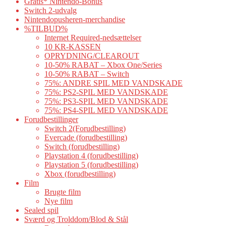
Gratis* Nintendo-Bonus
Switch 2-udvalg
Nintendopusheren-merchandise
%TILBUD%
Internet Required-nedsættelser
10 KR-KASSEN
OPRYDNING/CLEAROUT
10-50% RABAT – Xbox One/Series
10-50% RABAT – Switch
75%: ANDRE SPIL MED VANDSKADE
75%: PS2-SPIL MED VANDSKADE
75%: PS3-SPIL MED VANDSKADE
75%: PS4-SPIL MED VANDSKADE
Forudbestillinger
Switch 2(Forudbestilling)
Evercade (forudbestilling)
Switch (forudbestilling)
Playstation 4 (forudbestilling)
Playstation 5 (forudbestilling)
Xbox (forudbestilling)
Film
Brugte film
Nye film
Sealed spil
Sværd og Trolddom/Blod & Stål