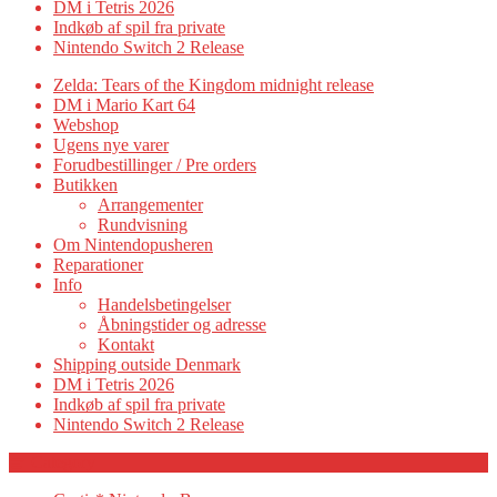
DM i Tetris 2026
Indkøb af spil fra private
Nintendo Switch 2 Release
Zelda: Tears of the Kingdom midnight release
DM i Mario Kart 64
Webshop
Ugens nye varer
Forudbestillinger / Pre orders
Butikken
Arrangementer
Rundvisning
Om Nintendopusheren
Reparationer
Info
Handelsbetingelser
Åbningstider og adresse
Kontakt
Shipping outside Denmark
DM i Tetris 2026
Indkøb af spil fra private
Nintendo Switch 2 Release
Category