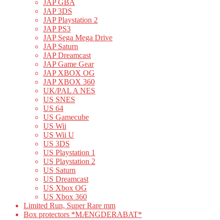
JAP GBA
JAP 3DS
JAP Playstation 2
JAP PS3
JAP Sega Mega Drive
JAP Saturn
JAP Dreamcast
JAP Game Gear
JAP XBOX OG
JAP XBOX 360
UK/PAL A NES
US SNES
US 64
US Gamecube
US Wii
US Wii U
US 3DS
US Playstation 1
US Playstation 2
US Saturn
US Dreamcast
US Xbox OG
US Xbox 360
Limited Run, Super Rare mm
Box protectors *MÆNGDERABAT*