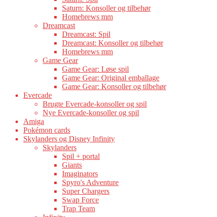
Saturn: Konsoller og tilbehør
Homebrews mm
Dreamcast
Dreamcast: Spil
Dreamcast: Konsoller og tilbehør
Homebrews mm
Game Gear
Game Gear: Løse spil
Game Gear: Original emballage
Game Gear: Konsoller og tilbehør
Evercade
Brugte Evercade-konsoller og spil
Nye Evercade-konsoller og spil
Amiga
Pokémon cards
Skylanders og Disney Infinity
Skylanders
Spil + portal
Giants
Imaginators
Spyro's Adventure
Super Chargers
Swap Force
Trap Team