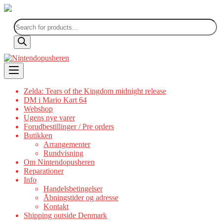
Products
search
Skip
to
content
Zelda: Tears of the Kingdom midnight release
DM i Mario Kart 64
Webshop
Ugens nye varer
Forudbestillinger / Pre orders
Butikken
Arrangementer
Rundvisning
Om Nintendopusheren
Reparationer
Info
Handelsbetingelser
Åbningstider og adresse
Kontakt
Shipping outside Denmark