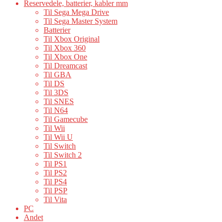
Reservedele, batterier, kabler mm
Til Sega Mega Drive
Til Sega Master System
Batterier
Til Xbox Original
Til Xbox 360
Til Xbox One
Til Dreamcast
Til GBA
Til DS
Til 3DS
Til SNES
Til N64
Til Gamecube
Til Wii
Til Wii U
Til Switch
Til Switch 2
Til PS1
Til PS2
Til PS4
Til PSP
Til Vita
PC
Andet