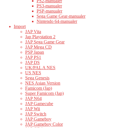
PS2-manualer
PS3-manualer
PSP-manualer
Sega Game Gear-manualer
Nintendo 64-manualer
Import
JAP Vita
Jap Playstation 2
JAP Sega Game Gear
JAP Mega CD
PSP Japan
JAP PS1
JAP DS
UK/PAL A NES
US NES
Sega Genesis
NES Asian Version
Famicom (Jap)
Super Famicom (Jap)
JAP N64
JAP Gamecube
JAP Wii
JAP Switch
JAP Gameboy
JAP Gameboy Color