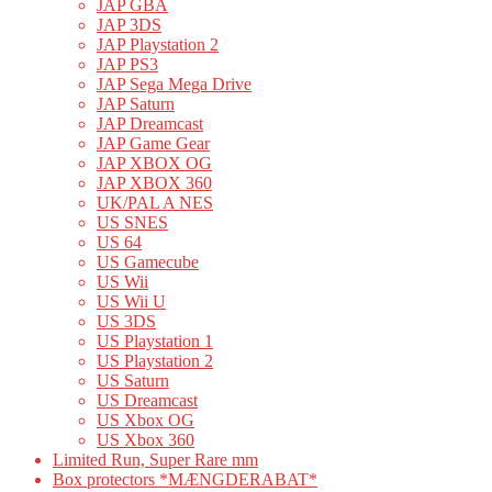
JAP GBA
JAP 3DS
JAP Playstation 2
JAP PS3
JAP Sega Mega Drive
JAP Saturn
JAP Dreamcast
JAP Game Gear
JAP XBOX OG
JAP XBOX 360
UK/PAL A NES
US SNES
US 64
US Gamecube
US Wii
US Wii U
US 3DS
US Playstation 1
US Playstation 2
US Saturn
US Dreamcast
US Xbox OG
US Xbox 360
Limited Run, Super Rare mm
Box protectors *MÆNGDERABAT*