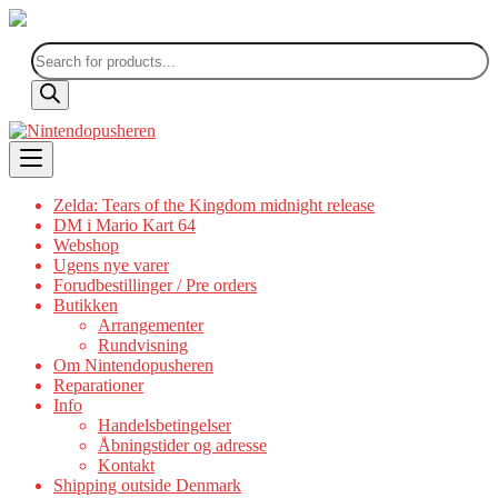
Products
search
Skip
to
content
Zelda: Tears of the Kingdom midnight release
DM i Mario Kart 64
Webshop
Ugens nye varer
Forudbestillinger / Pre orders
Butikken
Arrangementer
Rundvisning
Om Nintendopusheren
Reparationer
Info
Handelsbetingelser
Åbningstider og adresse
Kontakt
Shipping outside Denmark