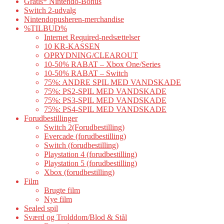
Gratis* Nintendo-Bonus
Switch 2-udvalg
Nintendopusheren-merchandise
%TILBUD%
Internet Required-nedsættelser
10 KR-KASSEN
OPRYDNING/CLEAROUT
10-50% RABAT – Xbox One/Series
10-50% RABAT – Switch
75%: ANDRE SPIL MED VANDSKADE
75%: PS2-SPIL MED VANDSKADE
75%: PS3-SPIL MED VANDSKADE
75%: PS4-SPIL MED VANDSKADE
Forudbestillinger
Switch 2(Forudbestilling)
Evercade (forudbestilling)
Switch (forudbestilling)
Playstation 4 (forudbestilling)
Playstation 5 (forudbestilling)
Xbox (forudbestilling)
Film
Brugte film
Nye film
Sealed spil
Sværd og Trolddom/Blod & Stål