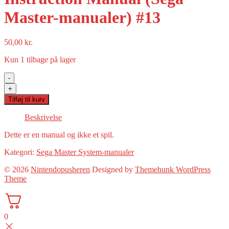
Master-manualer) #13
50,00
kr.
Kun 1 tilbage på lager
-
Sega
+
Master
Tilføj til kurv
System
2
Beskrivelse
Instruction
Manual
Dette er en manual og ikke et spil.
(Sega
Master-
Kategori:
Sega Master System-manualer
manualer)
© 2026
Nintendopusheren
Designed by
Themehunk WordPress
#13
Theme
antal
0