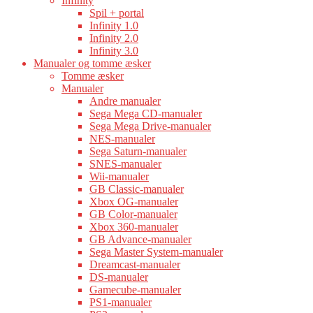
Infinity
Spil + portal
Infinity 1.0
Infinity 2.0
Infinity 3.0
Manualer og tomme æsker
Tomme æsker
Manualer
Andre manualer
Sega Mega CD-manualer
Sega Mega Drive-manualer
NES-manualer
Sega Saturn-manualer
SNES-manualer
Wii-manualer
GB Classic-manualer
Xbox OG-manualer
GB Color-manualer
Xbox 360-manualer
GB Advance-manualer
Sega Master System-manualer
Dreamcast-manualer
DS-manualer
Gamecube-manualer
PS1-manualer