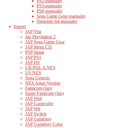
PS2-manualer
PS3-manualer
PSP-manualer
Sega Game Gear-manualer
Nintendo 64-manualer
Import
JAP Vita
Jap Playstation 2
JAP Sega Game Gear
JAP Mega CD
PSP Japan
JAP PS1
JAP DS
UK/PAL A NES
US NES
Sega Genesis
NES Asian Version
Famicom (Jap)
Super Famicom (Jap)
JAP N64
JAP Gamecube
JAP Wii
JAP Switch
JAP Gameboy
JAP Gameboy Color