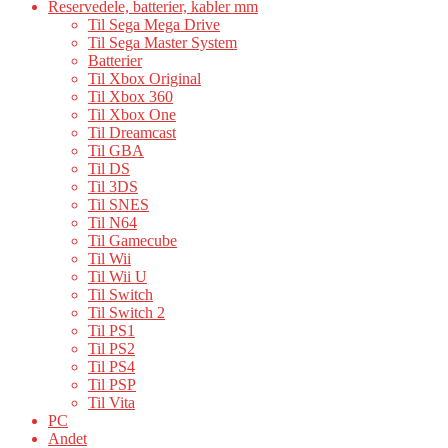
Reservedele, batterier, kabler mm
Til Sega Mega Drive
Til Sega Master System
Batterier
Til Xbox Original
Til Xbox 360
Til Xbox One
Til Dreamcast
Til GBA
Til DS
Til 3DS
Til SNES
Til N64
Til Gamecube
Til Wii
Til Wii U
Til Switch
Til Switch 2
Til PS1
Til PS2
Til PS4
Til PSP
Til Vita
PC
Andet