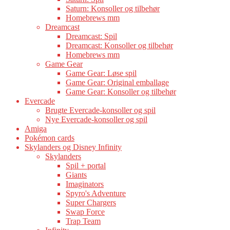
Saturn: Konsoller og tilbehør
Homebrews mm
Dreamcast
Dreamcast: Spil
Dreamcast: Konsoller og tilbehør
Homebrews mm
Game Gear
Game Gear: Løse spil
Game Gear: Original emballage
Game Gear: Konsoller og tilbehør
Evercade
Brugte Evercade-konsoller og spil
Nye Evercade-konsoller og spil
Amiga
Pokémon cards
Skylanders og Disney Infinity
Skylanders
Spil + portal
Giants
Imaginators
Spyro's Adventure
Super Chargers
Swap Force
Trap Team