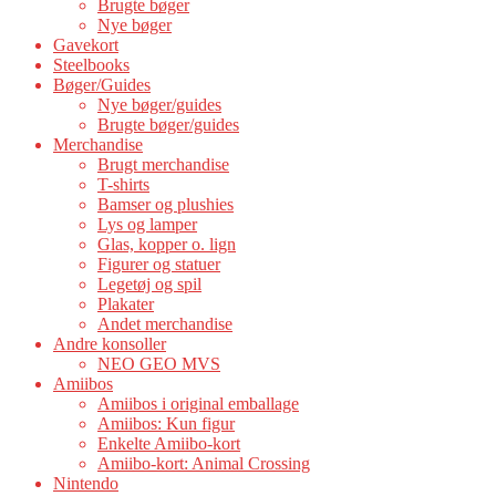
Brugte bøger
Nye bøger
Gavekort
Steelbooks
Bøger/Guides
Nye bøger/guides
Brugte bøger/guides
Merchandise
Brugt merchandise
T-shirts
Bamser og plushies
Lys og lamper
Glas, kopper o. lign
Figurer og statuer
Legetøj og spil
Plakater
Andet merchandise
Andre konsoller
NEO GEO MVS
Amiibos
Amiibos i original emballage
Amiibos: Kun figur
Enkelte Amiibo-kort
Amiibo-kort: Animal Crossing
Nintendo