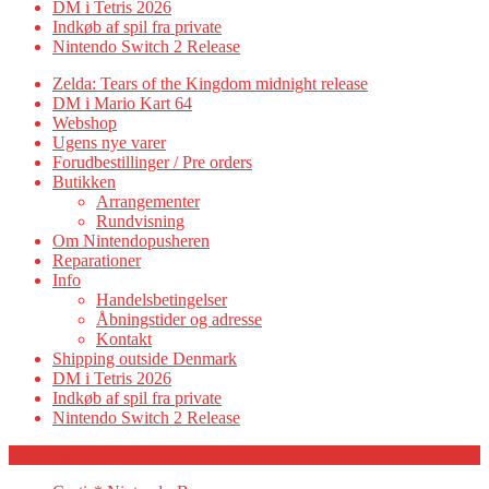
DM i Tetris 2026
Indkøb af spil fra private
Nintendo Switch 2 Release
Zelda: Tears of the Kingdom midnight release
DM i Mario Kart 64
Webshop
Ugens nye varer
Forudbestillinger / Pre orders
Butikken
Arrangementer
Rundvisning
Om Nintendopusheren
Reparationer
Info
Handelsbetingelser
Åbningstider og adresse
Kontakt
Shipping outside Denmark
DM i Tetris 2026
Indkøb af spil fra private
Nintendo Switch 2 Release
Category