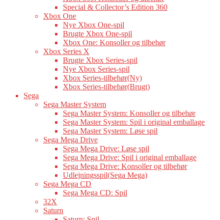
Special & Collector’s Edition 360
Xbox One
Nye Xbox One-spil
Brugte Xbox One-spil
Xbox One: Konsoller og tilbehør
Xbox Series X
Brugte Xbox Series-spil
Nye Xbox Series-spil
Xbox Series-tilbehør(Ny)
Xbox Series-tilbehør(Brugt)
Sega
Sega Master System
Sega Master System: Konsoller og tilbehør
Sega Master System: Spil i original emballage
Sega Master System: Løse spil
Sega Mega Drive
Sega Mega Drive: Løse spil
Sega Mega Drive: Spil i original emballage
Sega Mega Drive: Konsoller og tilbehør
Udlejningsspil(Sega Mega)
Sega Mega CD
Sega Mega CD: Spil
32X
Saturn
Saturn: Spil