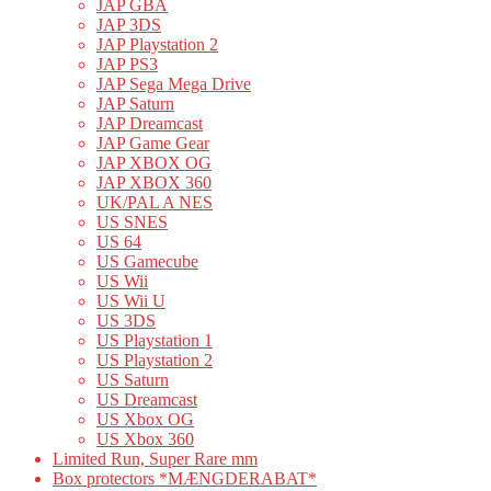
JAP GBA
JAP 3DS
JAP Playstation 2
JAP PS3
JAP Sega Mega Drive
JAP Saturn
JAP Dreamcast
JAP Game Gear
JAP XBOX OG
JAP XBOX 360
UK/PAL A NES
US SNES
US 64
US Gamecube
US Wii
US Wii U
US 3DS
US Playstation 1
US Playstation 2
US Saturn
US Dreamcast
US Xbox OG
US Xbox 360
Limited Run, Super Rare mm
Box protectors *MÆNGDERABAT*