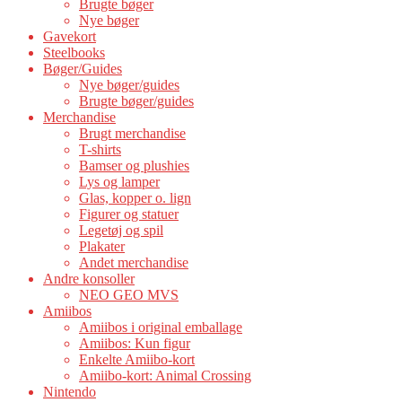
Brugte bøger
Nye bøger
Gavekort
Steelbooks
Bøger/Guides
Nye bøger/guides
Brugte bøger/guides
Merchandise
Brugt merchandise
T-shirts
Bamser og plushies
Lys og lamper
Glas, kopper o. lign
Figurer og statuer
Legetøj og spil
Plakater
Andet merchandise
Andre konsoller
NEO GEO MVS
Amiibos
Amiibos i original emballage
Amiibos: Kun figur
Enkelte Amiibo-kort
Amiibo-kort: Animal Crossing
Nintendo