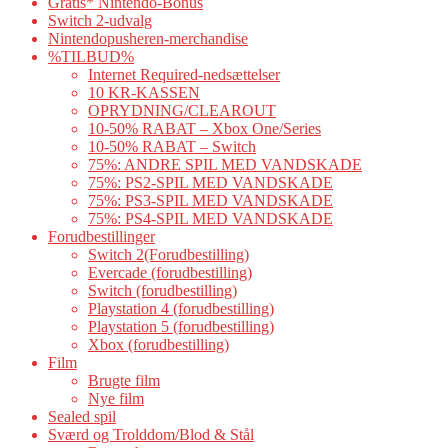
Gratis* Nintendo-Bonus
Switch 2-udvalg
Nintendopusheren-merchandise
%TILBUD%
Internet Required-nedsættelser
10 KR-KASSEN
OPRYDNING/CLEAROUT
10-50% RABAT – Xbox One/Series
10-50% RABAT – Switch
75%: ANDRE SPIL MED VANDSKADE
75%: PS2-SPIL MED VANDSKADE
75%: PS3-SPIL MED VANDSKADE
75%: PS4-SPIL MED VANDSKADE
Forudbestillinger
Switch 2(Forudbestilling)
Evercade (forudbestilling)
Switch (forudbestilling)
Playstation 4 (forudbestilling)
Playstation 5 (forudbestilling)
Xbox (forudbestilling)
Film
Brugte film
Nye film
Sealed spil
Sværd og Trolddom/Blod & Stål