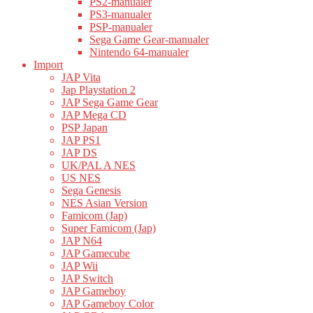
PS2-manualer
PS3-manualer
PSP-manualer
Sega Game Gear-manualer
Nintendo 64-manualer
Import
JAP Vita
Jap Playstation 2
JAP Sega Game Gear
JAP Mega CD
PSP Japan
JAP PS1
JAP DS
UK/PAL A NES
US NES
Sega Genesis
NES Asian Version
Famicom (Jap)
Super Famicom (Jap)
JAP N64
JAP Gamecube
JAP Wii
JAP Switch
JAP Gameboy
JAP Gameboy Color