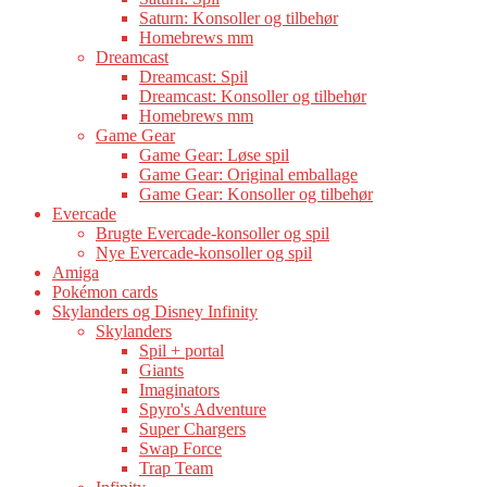
Saturn: Konsoller og tilbehør
Homebrews mm
Dreamcast
Dreamcast: Spil
Dreamcast: Konsoller og tilbehør
Homebrews mm
Game Gear
Game Gear: Løse spil
Game Gear: Original emballage
Game Gear: Konsoller og tilbehør
Evercade
Brugte Evercade-konsoller og spil
Nye Evercade-konsoller og spil
Amiga
Pokémon cards
Skylanders og Disney Infinity
Skylanders
Spil + portal
Giants
Imaginators
Spyro's Adventure
Super Chargers
Swap Force
Trap Team