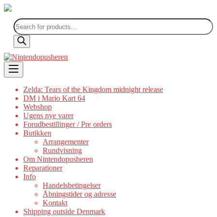
Products
search
Skip
to
content
Zelda: Tears of the Kingdom midnight release
DM i Mario Kart 64
Webshop
Ugens nye varer
Forudbestillinger / Pre orders
Butikken
Arrangementer
Rundvisning
Om Nintendopusheren
Reparationer
Info
Handelsbetingelser
Åbningstider og adresse
Kontakt
Shipping outside Denmark