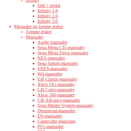
Infinity
Spil + portal
Infinity 1.0
Infinity 2.0
Infinity 3.0
Manualer og tomme æsker
Tomme æsker
Manualer
Andre manualer
Sega Mega CD-manualer
Sega Mega Drive-manualer
NES-manualer
Sega Saturn-manualer
SNES-manualer
Wii-manualer
GB Classic-manualer
Xbox OG-manualer
GB Color-manualer
Xbox 360-manualer
GB Advance-manualer
Sega Master System-manualer
Dreamcast-manualer
DS-manualer
Gamecube-manualer
PS1-manualer