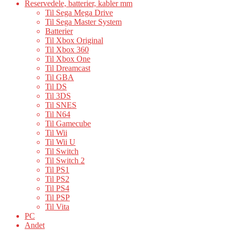
Reservedele, batterier, kabler mm
Til Sega Mega Drive
Til Sega Master System
Batterier
Til Xbox Original
Til Xbox 360
Til Xbox One
Til Dreamcast
Til GBA
Til DS
Til 3DS
Til SNES
Til N64
Til Gamecube
Til Wii
Til Wii U
Til Switch
Til Switch 2
Til PS1
Til PS2
Til PS4
Til PSP
Til Vita
PC
Andet