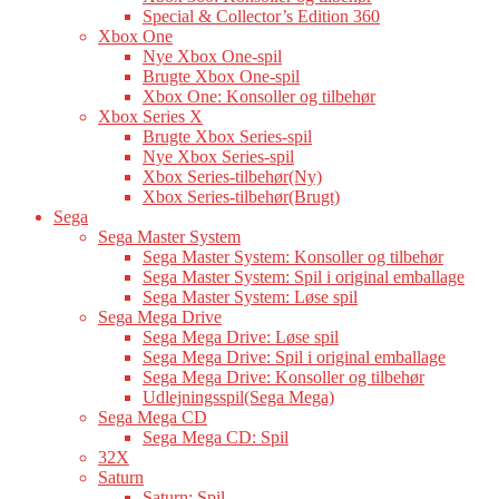
Special & Collector’s Edition 360
Xbox One
Nye Xbox One-spil
Brugte Xbox One-spil
Xbox One: Konsoller og tilbehør
Xbox Series X
Brugte Xbox Series-spil
Nye Xbox Series-spil
Xbox Series-tilbehør(Ny)
Xbox Series-tilbehør(Brugt)
Sega
Sega Master System
Sega Master System: Konsoller og tilbehør
Sega Master System: Spil i original emballage
Sega Master System: Løse spil
Sega Mega Drive
Sega Mega Drive: Løse spil
Sega Mega Drive: Spil i original emballage
Sega Mega Drive: Konsoller og tilbehør
Udlejningsspil(Sega Mega)
Sega Mega CD
Sega Mega CD: Spil
32X
Saturn
Saturn: Spil