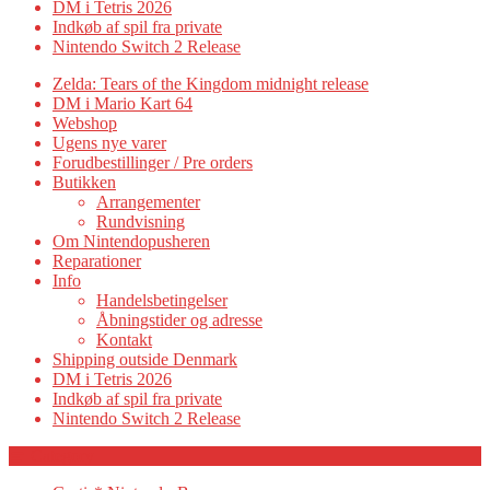
DM i Tetris 2026
Indkøb af spil fra private
Nintendo Switch 2 Release
Zelda: Tears of the Kingdom midnight release
DM i Mario Kart 64
Webshop
Ugens nye varer
Forudbestillinger / Pre orders
Butikken
Arrangementer
Rundvisning
Om Nintendopusheren
Reparationer
Info
Handelsbetingelser
Åbningstider og adresse
Kontakt
Shipping outside Denmark
DM i Tetris 2026
Indkøb af spil fra private
Nintendo Switch 2 Release
Category