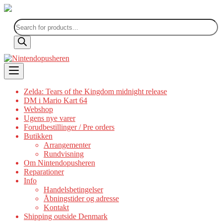
Products
search
Skip
to
content
Zelda: Tears of the Kingdom midnight release
DM i Mario Kart 64
Webshop
Ugens nye varer
Forudbestillinger / Pre orders
Butikken
Arrangementer
Rundvisning
Om Nintendopusheren
Reparationer
Info
Handelsbetingelser
Åbningstider og adresse
Kontakt
Shipping outside Denmark