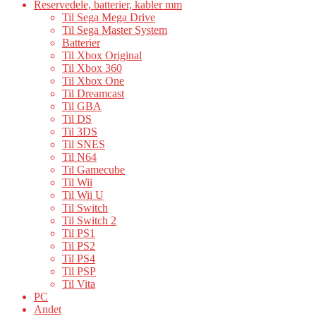
Reservedele, batterier, kabler mm
Til Sega Mega Drive
Til Sega Master System
Batterier
Til Xbox Original
Til Xbox 360
Til Xbox One
Til Dreamcast
Til GBA
Til DS
Til 3DS
Til SNES
Til N64
Til Gamecube
Til Wii
Til Wii U
Til Switch
Til Switch 2
Til PS1
Til PS2
Til PS4
Til PSP
Til Vita
PC
Andet