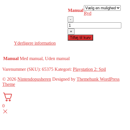
Manual
Ryd
-
Rayman
M(PS2)
+
antal
Tilføj til kurv
Yderligere information
Manual
Med manual, Uden manual
Varenummer (SKU):
65375
Kategori:
Playstation 2: Spil
© 2026
Nintendopusheren
Designed by
Themehunk WordPress
Theme
0