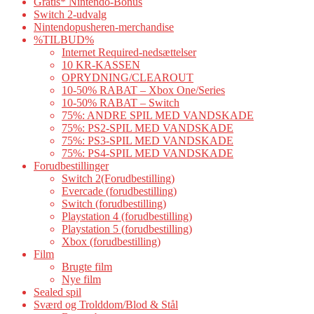
Gratis* Nintendo-Bonus
Switch 2-udvalg
Nintendopusheren-merchandise
%TILBUD%
Internet Required-nedsættelser
10 KR-KASSEN
OPRYDNING/CLEAROUT
10-50% RABAT – Xbox One/Series
10-50% RABAT – Switch
75%: ANDRE SPIL MED VANDSKADE
75%: PS2-SPIL MED VANDSKADE
75%: PS3-SPIL MED VANDSKADE
75%: PS4-SPIL MED VANDSKADE
Forudbestillinger
Switch 2(Forudbestilling)
Evercade (forudbestilling)
Switch (forudbestilling)
Playstation 4 (forudbestilling)
Playstation 5 (forudbestilling)
Xbox (forudbestilling)
Film
Brugte film
Nye film
Sealed spil
Sværd og Trolddom/Blod & Stål