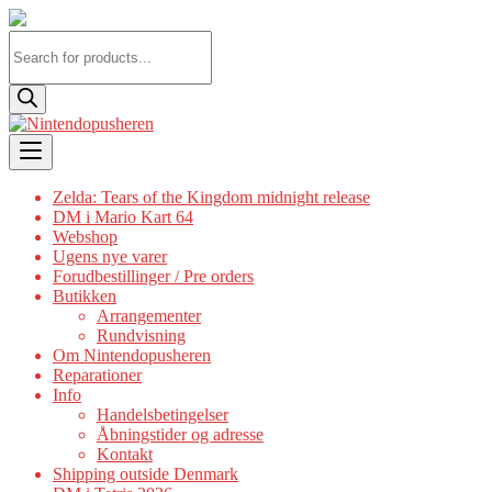
Products
search
Skip
to
content
Zelda: Tears of the Kingdom midnight release
DM i Mario Kart 64
Webshop
Ugens nye varer
Forudbestillinger / Pre orders
Butikken
Arrangementer
Rundvisning
Om Nintendopusheren
Reparationer
Info
Handelsbetingelser
Åbningstider og adresse
Kontakt
Shipping outside Denmark