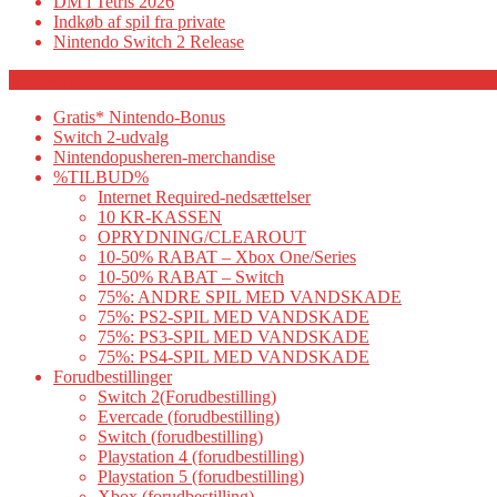
DM i Tetris 2026
Indkøb af spil fra private
Nintendo Switch 2 Release
Category
Gratis* Nintendo-Bonus
Switch 2-udvalg
Nintendopusheren-merchandise
%TILBUD%
Internet Required-nedsættelser
10 KR-KASSEN
OPRYDNING/CLEAROUT
10-50% RABAT – Xbox One/Series
10-50% RABAT – Switch
75%: ANDRE SPIL MED VANDSKADE
75%: PS2-SPIL MED VANDSKADE
75%: PS3-SPIL MED VANDSKADE
75%: PS4-SPIL MED VANDSKADE
Forudbestillinger
Switch 2(Forudbestilling)
Evercade (forudbestilling)
Switch (forudbestilling)
Playstation 4 (forudbestilling)
Playstation 5 (forudbestilling)
Xbox (forudbestilling)