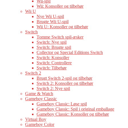
Wii-spil
Wii: Konsoller og tilbehør
Wii U
Nye Wii U-spil
Brugte Wii U-spil
Wii U: Konsoller og tilbehør
Switch
Tomme Switch spil-æsker
Switch: Nye spil
Switch: Brugte spil
Collector og Special Editions Switch
Switch: Konsoller
Switch: Controllere
Switch: Tilbehør
Switch 2
Brugt Switch 2-spil og tilbehør
Switch 2: Konsoller og tilbehør
Switch 2: Nye spil
Game & Watch
Gameboy Classic
Gameboy Classic: Løse spil
Gameboy Classic: Spil i original emballage
Gameboy Classic: Konsoller og tilbehør
Virtual Boy
Gameboy Color