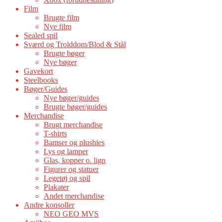
Film
Brugte film
Nye film
Sealed spil
Sværd og Trolddom/Blod & Stål
Brugte bøger
Nye bøger
Gavekort
Steelbooks
Bøger/Guides
Nye bøger/guides
Brugte bøger/guides
Merchandise
Brugt merchandise
T-shirts
Bamser og plushies
Lys og lamper
Glas, kopper o. lign
Figurer og statuer
Legetøj og spil
Plakater
Andet merchandise
Andre konsoller
NEO GEO MVS