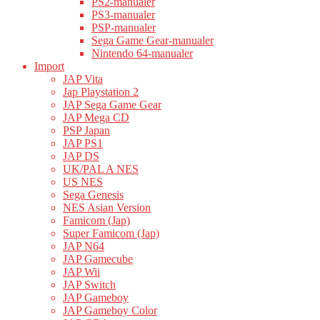
PS2-manualer
PS3-manualer
PSP-manualer
Sega Game Gear-manualer
Nintendo 64-manualer
Import
JAP Vita
Jap Playstation 2
JAP Sega Game Gear
JAP Mega CD
PSP Japan
JAP PS1
JAP DS
UK/PAL A NES
US NES
Sega Genesis
NES Asian Version
Famicom (Jap)
Super Famicom (Jap)
JAP N64
JAP Gamecube
JAP Wii
JAP Switch
JAP Gameboy
JAP Gameboy Color