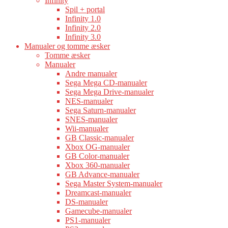
Infinity
Spil + portal
Infinity 1.0
Infinity 2.0
Infinity 3.0
Manualer og tomme æsker
Tomme æsker
Manualer
Andre manualer
Sega Mega CD-manualer
Sega Mega Drive-manualer
NES-manualer
Sega Saturn-manualer
SNES-manualer
Wii-manualer
GB Classic-manualer
Xbox OG-manualer
GB Color-manualer
Xbox 360-manualer
GB Advance-manualer
Sega Master System-manualer
Dreamcast-manualer
DS-manualer
Gamecube-manualer
PS1-manualer