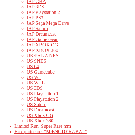
JAP GBA
JAP 3DS
JAP Playstation 2
JAP PS3
JAP Sega Mega Drive
JAP Saturn
JAP Dreamcast
JAP Game Gear
JAP XBOX OG
JAP XBOX 360
UK/PAL A NES
US SNES
US 64
US Gamecube
US Wii
US Wii U
US 3DS
US Playstation 1
US Playstation 2
US Saturn
US Dreamcast
US Xbox OG
US Xbox 360
Limited Run, Super Rare mm
Box protectors *MÆNGDERABAT*