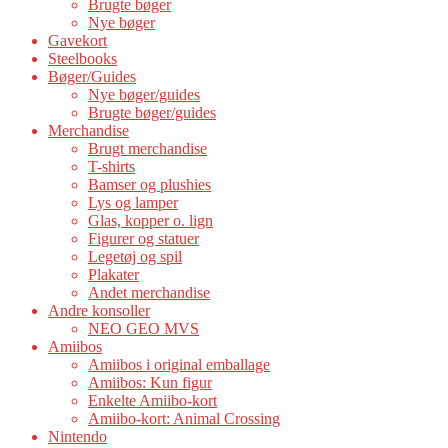
Brugte bøger
Nye bøger
Gavekort
Steelbooks
Bøger/Guides
Nye bøger/guides
Brugte bøger/guides
Merchandise
Brugt merchandise
T-shirts
Bamser og plushies
Lys og lamper
Glas, kopper o. lign
Figurer og statuer
Legetøj og spil
Plakater
Andet merchandise
Andre konsoller
NEO GEO MVS
Amiibos
Amiibos i original emballage
Amiibos: Kun figur
Enkelte Amiibo-kort
Amiibo-kort: Animal Crossing
Nintendo