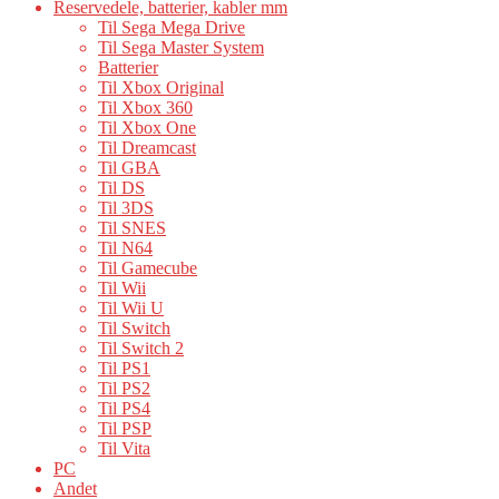
Reservedele, batterier, kabler mm
Til Sega Mega Drive
Til Sega Master System
Batterier
Til Xbox Original
Til Xbox 360
Til Xbox One
Til Dreamcast
Til GBA
Til DS
Til 3DS
Til SNES
Til N64
Til Gamecube
Til Wii
Til Wii U
Til Switch
Til Switch 2
Til PS1
Til PS2
Til PS4
Til PSP
Til Vita
PC
Andet