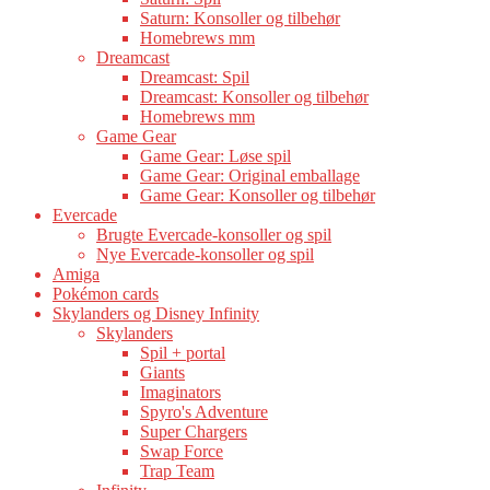
Saturn: Konsoller og tilbehør
Homebrews mm
Dreamcast
Dreamcast: Spil
Dreamcast: Konsoller og tilbehør
Homebrews mm
Game Gear
Game Gear: Løse spil
Game Gear: Original emballage
Game Gear: Konsoller og tilbehør
Evercade
Brugte Evercade-konsoller og spil
Nye Evercade-konsoller og spil
Amiga
Pokémon cards
Skylanders og Disney Infinity
Skylanders
Spil + portal
Giants
Imaginators
Spyro's Adventure
Super Chargers
Swap Force
Trap Team