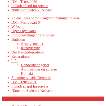
DM i Tetris 2026
Indkøb af spil fra private
Nintendo Switch 2 Release
Zelda: Tears of the Kingdom midnight release
DM i Mario Kart 64
Webshop
Ugens nye varer
Forudbestillinger / Pre orders
Butikken
Arrangementer
Rundvisning
Om Nintendopusheren
Reparationer
Info
Handelsbetingelser
Åbningstider og adresse
Kontakt
Shipping outside Denmark
DM i Tetris 2026
Indkøb af spil fra private
Nintendo Switch 2 Release
Category