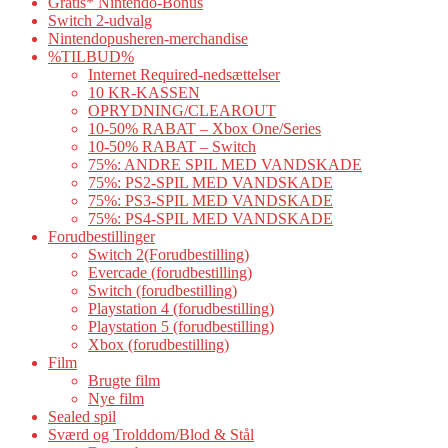
Gratis* Nintendo-Bonus
Switch 2-udvalg
Nintendopusheren-merchandise
%TILBUD%
Internet Required-nedsættelser
10 KR-KASSEN
OPRYDNING/CLEAROUT
10-50% RABAT – Xbox One/Series
10-50% RABAT – Switch
75%: ANDRE SPIL MED VANDSKADE
75%: PS2-SPIL MED VANDSKADE
75%: PS3-SPIL MED VANDSKADE
75%: PS4-SPIL MED VANDSKADE
Forudbestillinger
Switch 2(Forudbestilling)
Evercade (forudbestilling)
Switch (forudbestilling)
Playstation 4 (forudbestilling)
Playstation 5 (forudbestilling)
Xbox (forudbestilling)
Film
Brugte film
Nye film
Sealed spil
Sværd og Trolddom/Blod & Stål