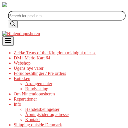
Products
search
Skip
to
content
Zelda: Tears of the Kingdom midnight release
DM i Mario Kart 64
Webshop
Ugens nye varer
Forudbestillinger / Pre orders
Butikken
Arrangementer
Rundvisning
Om Nintendopusheren
Reparationer
Info
Handelsbetingelser
Åbningstider og adresse
Kontakt
Shipping outside Denmark