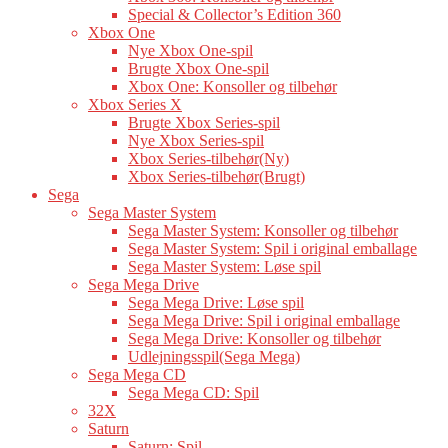
Special & Collector’s Edition 360
Xbox One
Nye Xbox One-spil
Brugte Xbox One-spil
Xbox One: Konsoller og tilbehør
Xbox Series X
Brugte Xbox Series-spil
Nye Xbox Series-spil
Xbox Series-tilbehør(Ny)
Xbox Series-tilbehør(Brugt)
Sega
Sega Master System
Sega Master System: Konsoller og tilbehør
Sega Master System: Spil i original emballage
Sega Master System: Løse spil
Sega Mega Drive
Sega Mega Drive: Løse spil
Sega Mega Drive: Spil i original emballage
Sega Mega Drive: Konsoller og tilbehør
Udlejningsspil(Sega Mega)
Sega Mega CD
Sega Mega CD: Spil
32X
Saturn
Saturn: Spil