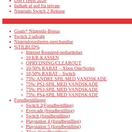
DM i Tetris 2026
Indkøb af spil fra private
Nintendo Switch 2 Release
Category
Gratis* Nintendo-Bonus
Switch 2-udvalg
Nintendopusheren-merchandise
%TILBUD%
Internet Required-nedsættelser
10 KR-KASSEN
OPRYDNING/CLEAROUT
10-50% RABAT – Xbox One/Series
10-50% RABAT – Switch
75%: ANDRE SPIL MED VANDSKADE
75%: PS2-SPIL MED VANDSKADE
75%: PS3-SPIL MED VANDSKADE
75%: PS4-SPIL MED VANDSKADE
Forudbestillinger
Switch 2(Forudbestilling)
Evercade (forudbestilling)
Switch (forudbestilling)
Playstation 4 (forudbestilling)
Playstation 5 (forudbestilling)
Xbox (forudbestilling)