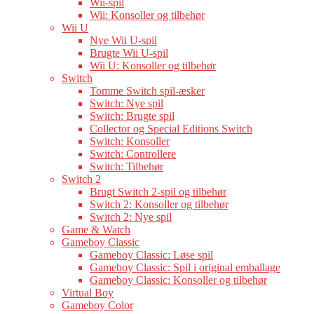
Wii-spil
Wii: Konsoller og tilbehør
Wii U
Nye Wii U-spil
Brugte Wii U-spil
Wii U: Konsoller og tilbehør
Switch
Tomme Switch spil-æsker
Switch: Nye spil
Switch: Brugte spil
Collector og Special Editions Switch
Switch: Konsoller
Switch: Controllere
Switch: Tilbehør
Switch 2
Brugt Switch 2-spil og tilbehør
Switch 2: Konsoller og tilbehør
Switch 2: Nye spil
Game & Watch
Gameboy Classic
Gameboy Classic: Løse spil
Gameboy Classic: Spil i original emballage
Gameboy Classic: Konsoller og tilbehør
Virtual Boy
Gameboy Color