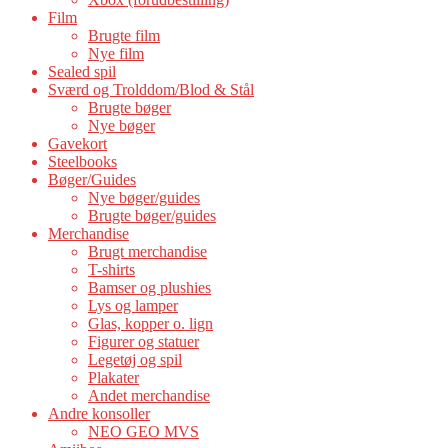
Film
Brugte film
Nye film
Sealed spil
Sværd og Trolddom/Blod & Stål
Brugte bøger
Nye bøger
Gavekort
Steelbooks
Bøger/Guides
Nye bøger/guides
Brugte bøger/guides
Merchandise
Brugt merchandise
T-shirts
Bamser og plushies
Lys og lamper
Glas, kopper o. lign
Figurer og statuer
Legetøj og spil
Plakater
Andet merchandise
Andre konsoller
NEO GEO MVS