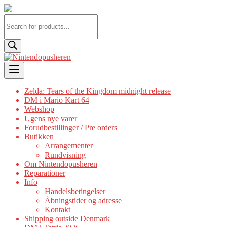
Products
search
Skip
to
content
Zelda: Tears of the Kingdom midnight release
DM i Mario Kart 64
Webshop
Ugens nye varer
Forudbestillinger / Pre orders
Butikken
Arrangementer
Rundvisning
Om Nintendopusheren
Reparationer
Info
Handelsbetingelser
Åbningstider og adresse
Kontakt
Shipping outside Denmark