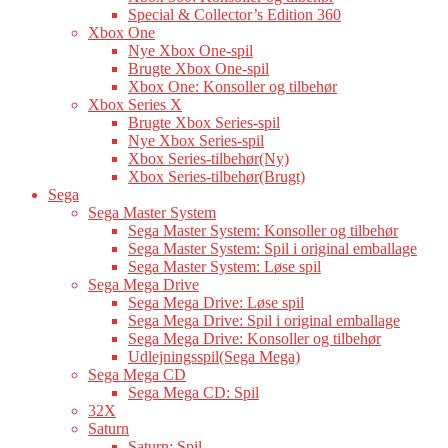
Special & Collector’s Edition 360
Xbox One
Nye Xbox One-spil
Brugte Xbox One-spil
Xbox One: Konsoller og tilbehør
Xbox Series X
Brugte Xbox Series-spil
Nye Xbox Series-spil
Xbox Series-tilbehør(Ny)
Xbox Series-tilbehør(Brugt)
Sega
Sega Master System
Sega Master System: Konsoller og tilbehør
Sega Master System: Spil i original emballage
Sega Master System: Løse spil
Sega Mega Drive
Sega Mega Drive: Løse spil
Sega Mega Drive: Spil i original emballage
Sega Mega Drive: Konsoller og tilbehør
Udlejningsspil(Sega Mega)
Sega Mega CD
Sega Mega CD: Spil
32X
Saturn
Saturn: Spil