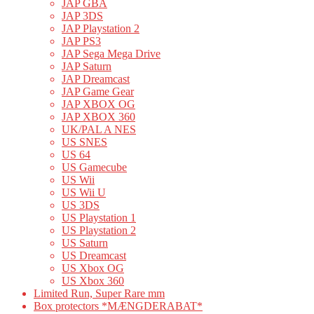
JAP GBA
JAP 3DS
JAP Playstation 2
JAP PS3
JAP Sega Mega Drive
JAP Saturn
JAP Dreamcast
JAP Game Gear
JAP XBOX OG
JAP XBOX 360
UK/PAL A NES
US SNES
US 64
US Gamecube
US Wii
US Wii U
US 3DS
US Playstation 1
US Playstation 2
US Saturn
US Dreamcast
US Xbox OG
US Xbox 360
Limited Run, Super Rare mm
Box protectors *MÆNGDERABAT*