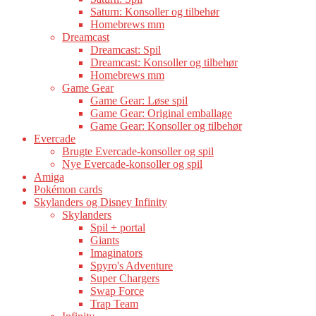
Saturn: Konsoller og tilbehør
Homebrews mm
Dreamcast
Dreamcast: Spil
Dreamcast: Konsoller og tilbehør
Homebrews mm
Game Gear
Game Gear: Løse spil
Game Gear: Original emballage
Game Gear: Konsoller og tilbehør
Evercade
Brugte Evercade-konsoller og spil
Nye Evercade-konsoller og spil
Amiga
Pokémon cards
Skylanders og Disney Infinity
Skylanders
Spil + portal
Giants
Imaginators
Spyro's Adventure
Super Chargers
Swap Force
Trap Team