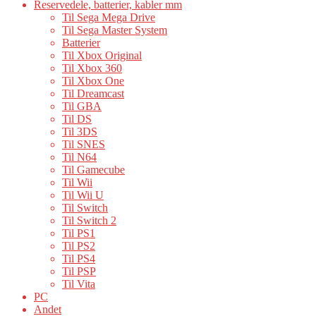
Reservedele, batterier, kabler mm
Til Sega Mega Drive
Til Sega Master System
Batterier
Til Xbox Original
Til Xbox 360
Til Xbox One
Til Dreamcast
Til GBA
Til DS
Til 3DS
Til SNES
Til N64
Til Gamecube
Til Wii
Til Wii U
Til Switch
Til Switch 2
Til PS1
Til PS2
Til PS4
Til PSP
Til Vita
PC
Andet