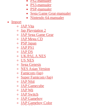
PS2-manualer
PS3-manualer
PSP-manualer
Sega Game Gear-manualer
Nintendo 64-manualer
Import
JAP Vita
Jap Playstation 2
JAP Sega Game Gear
JAP Mega CD
PSP Japan
JAP PS1
JAP DS
UK/PAL A NES
US NES
Sega Genesis
NES Asian Version
Famicom (Jap)
Super Famicom (Jap)
JAP N64
JAP Gamecube
JAP Wii
JAP Switch
JAP Gameboy
JAP Gameboy Color