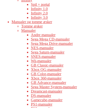
Infinity
Spil + portal
Infinity 1.0
Infinity 2.0
Infinity 3.0
Manualer og tomme æsker
Tomme æsker
Manualer
Andre manualer
Sega Mega CD-manualer
Sega Mega Drive-manualer
NES-manualer
Sega Saturn-manualer
SNES-manualer
Wii-manualer
GB Classic-manualer
Xbox OG-manualer
GB Color-manualer
Xbox 360-manualer
GB Advance-manualer
Sega Master System-manualer
Dreamcast-manualer
DS-manualer
Gamecube-manualer
PS1-manualer