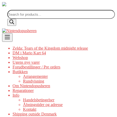
Products
search
Skip
to
content
Zelda: Tears of the Kingdom midnight release
DM i Mario Kart 64
Webshop
Ugens nye varer
Forudbestillinger / Pre orders
Butikken
Arrangementer
Rundvisning
Om Nintendopusheren
Reparationer
Info
Handelsbetingelser
Åbningstider og adresse
Kontakt
Shipping outside Denmark