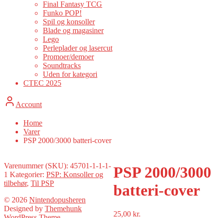
Final Fantasy TCG
Funko POP!
Spil og konsoller
Blade og magasiner
Lego
Perleplader og lasercut
Promoer/demoer
Soundtracks
Uden for kategori
CTEC 2025
Account
Home
Varer
PSP 2000/3000 batteri-cover
Varenummer (SKU):
45701-1-1-1-
PSP 2000/3000
1
Kategorier:
PSP: Konsoller og
tilbehør
,
Til PSP
batteri-cover
© 2026
Nintendopusheren
Designed by
Themehunk
25,00
kr.
WordPress Theme