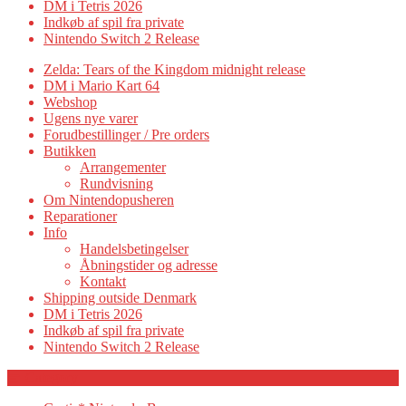
DM i Tetris 2026
Indkøb af spil fra private
Nintendo Switch 2 Release
Zelda: Tears of the Kingdom midnight release
DM i Mario Kart 64
Webshop
Ugens nye varer
Forudbestillinger / Pre orders
Butikken
Arrangementer
Rundvisning
Om Nintendopusheren
Reparationer
Info
Handelsbetingelser
Åbningstider og adresse
Kontakt
Shipping outside Denmark
DM i Tetris 2026
Indkøb af spil fra private
Nintendo Switch 2 Release
Category