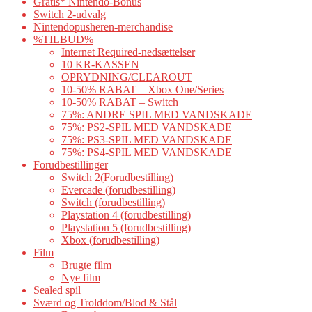
Gratis* Nintendo-Bonus
Switch 2-udvalg
Nintendopusheren-merchandise
%TILBUD%
Internet Required-nedsættelser
10 KR-KASSEN
OPRYDNING/CLEAROUT
10-50% RABAT – Xbox One/Series
10-50% RABAT – Switch
75%: ANDRE SPIL MED VANDSKADE
75%: PS2-SPIL MED VANDSKADE
75%: PS3-SPIL MED VANDSKADE
75%: PS4-SPIL MED VANDSKADE
Forudbestillinger
Switch 2(Forudbestilling)
Evercade (forudbestilling)
Switch (forudbestilling)
Playstation 4 (forudbestilling)
Playstation 5 (forudbestilling)
Xbox (forudbestilling)
Film
Brugte film
Nye film
Sealed spil
Sværd og Trolddom/Blod & Stål