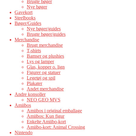
Brugte bøger
Nye bøger
Gavekort
Steelbooks
Bøger/Guides
Nye bøger/guides
Brugte bøger/guides
Merchandise
Brugt merchandise
T-shirts
Bamser og plushies
Lys og lamper
Glas, kopper o. lign
Figurer og statuer
Legetøj og spil
Plakater
Andet merchandise
Andre konsoller
NEO GEO MVS
Amiibos
Amiibos i original emballage
Amiibos: Kun figur
Enkelte Amiibo-kort
Amiibo-kort: Animal Crossing
Nintendo