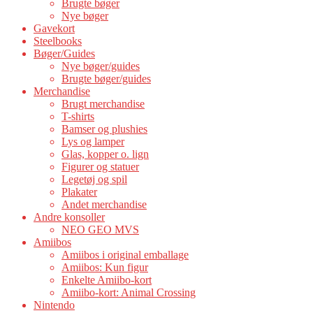
Brugte bøger
Nye bøger
Gavekort
Steelbooks
Bøger/Guides
Nye bøger/guides
Brugte bøger/guides
Merchandise
Brugt merchandise
T-shirts
Bamser og plushies
Lys og lamper
Glas, kopper o. lign
Figurer og statuer
Legetøj og spil
Plakater
Andet merchandise
Andre konsoller
NEO GEO MVS
Amiibos
Amiibos i original emballage
Amiibos: Kun figur
Enkelte Amiibo-kort
Amiibo-kort: Animal Crossing
Nintendo