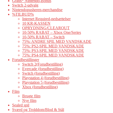
Gratis* Nintendo-Bonus
Switch 2-udvalg
Nintendopusheren-merchandise
%TILBUD%
Internet Required-nedsættelser
10 KR-KASSEN
OPRYDNING/CLEAROUT
10-50% RABAT – Xbox One/Series
10-50% RABAT – Switch
75%: ANDRE SPIL MED VANDSKADE
75%: PS2-SPIL MED VANDSKADE
75%: PS3-SPIL MED VANDSKADE
75%: PS4-SPIL MED VANDSKADE
Forudbestillinger
Switch 2(Forudbestilling)
Evercade (forudbestilling)
Switch (forudbestilling)
Playstation 4 (forudbestilling)
Playstation 5 (forudbestilling)
Xbox (forudbestilling)
Film
Brugte film
Nye film
Sealed spil
Sværd og Trolddom/Blod & Stål