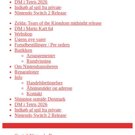
DM i Tetris 2026
Indkøb af spil fra private
Nintendo Switch 2 Release
Zelda: Tears of the Kingdom midnight release
DM i Mario Kart 64
Webshop
Ugens nye varer
Forudbestillinger / Pre orders
Butikken
Arrangementer
Rundvisning
Om Nintendopusheren
Reparationer
Info
Handelsbetingelser
Åbningstider og adresse
Kontakt
Shipping outside Denmark
DM i Tetris 2026
Indkøb af spil fra private
Nintendo Switch 2 Release
Category