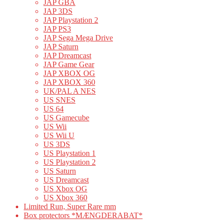
JAP GBA
JAP 3DS
JAP Playstation 2
JAP PS3
JAP Sega Mega Drive
JAP Saturn
JAP Dreamcast
JAP Game Gear
JAP XBOX OG
JAP XBOX 360
UK/PAL A NES
US SNES
US 64
US Gamecube
US Wii
US Wii U
US 3DS
US Playstation 1
US Playstation 2
US Saturn
US Dreamcast
US Xbox OG
US Xbox 360
Limited Run, Super Rare mm
Box protectors *MÆNGDERABAT*