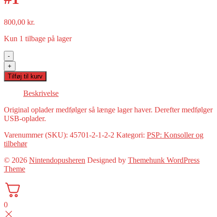
800,00
kr.
Kun 1 tilbage på lager
-
PSP
+
1004
Tilføj til kurv
inkl
oplader(konsol)
Beskrivelse
#1
antal
Original oplader medfølger så længe lager haver. Derefter medfølger
USB-oplader.
Varenummer (SKU):
45701-2-1-2-2
Kategori:
PSP: Konsoller og
tilbehør
© 2026
Nintendopusheren
Designed by
Themehunk WordPress
Theme
0