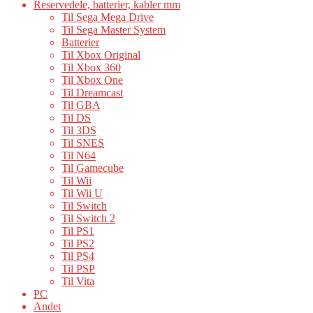
Reservedele, batterier, kabler mm
Til Sega Mega Drive
Til Sega Master System
Batterier
Til Xbox Original
Til Xbox 360
Til Xbox One
Til Dreamcast
Til GBA
Til DS
Til 3DS
Til SNES
Til N64
Til Gamecube
Til Wii
Til Wii U
Til Switch
Til Switch 2
Til PS1
Til PS2
Til PS4
Til PSP
Til Vita
PC
Andet