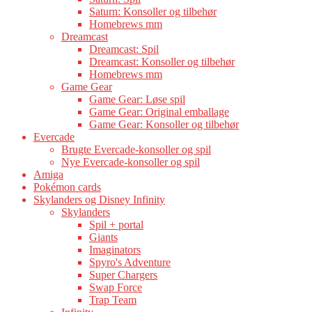
Saturn: Konsoller og tilbehør
Homebrews mm
Dreamcast
Dreamcast: Spil
Dreamcast: Konsoller og tilbehør
Homebrews mm
Game Gear
Game Gear: Løse spil
Game Gear: Original emballage
Game Gear: Konsoller og tilbehør
Evercade
Brugte Evercade-konsoller og spil
Nye Evercade-konsoller og spil
Amiga
Pokémon cards
Skylanders og Disney Infinity
Skylanders
Spil + portal
Giants
Imaginators
Spyro's Adventure
Super Chargers
Swap Force
Trap Team