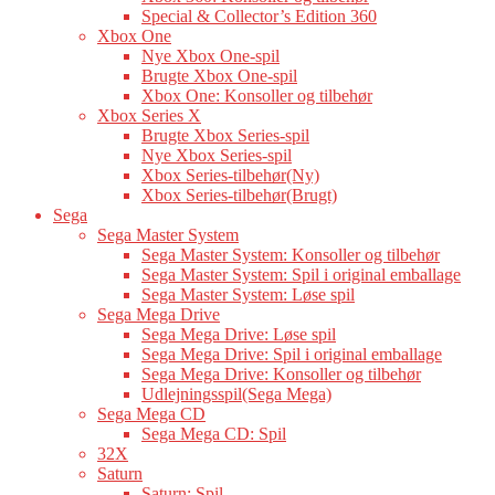
Special & Collector’s Edition 360
Xbox One
Nye Xbox One-spil
Brugte Xbox One-spil
Xbox One: Konsoller og tilbehør
Xbox Series X
Brugte Xbox Series-spil
Nye Xbox Series-spil
Xbox Series-tilbehør(Ny)
Xbox Series-tilbehør(Brugt)
Sega
Sega Master System
Sega Master System: Konsoller og tilbehør
Sega Master System: Spil i original emballage
Sega Master System: Løse spil
Sega Mega Drive
Sega Mega Drive: Løse spil
Sega Mega Drive: Spil i original emballage
Sega Mega Drive: Konsoller og tilbehør
Udlejningsspil(Sega Mega)
Sega Mega CD
Sega Mega CD: Spil
32X
Saturn
Saturn: Spil