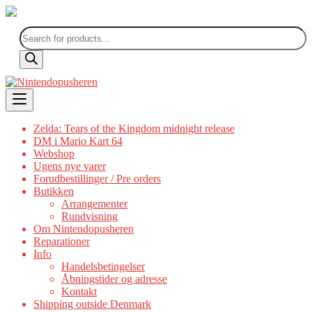
Products
search
Skip
to
content
Zelda: Tears of the Kingdom midnight release
DM i Mario Kart 64
Webshop
Ugens nye varer
Forudbestillinger / Pre orders
Butikken
Arrangementer
Rundvisning
Om Nintendopusheren
Reparationer
Info
Handelsbetingelser
Åbningstider og adresse
Kontakt
Shipping outside Denmark