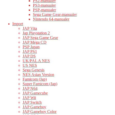
PS2-manualer
PS3-manualer
PSP-manualer
Sega Game Gear-manualer
Nintendo 64-manualer
Import
JAP Vita
Jap Playstation 2
JAP Sega Game Gear
JAP Mega CD
PSP Japan
JAP PS1
JAP DS
UK/PAL A NES
US NES
Sega Genesis
NES Asian Version
Famicom (Jap)
Super Famicom (Jap)
JAP N64
JAP Gamecube
JAP Wii
JAP Switch
JAP Gameboy
JAP Gameboy Color