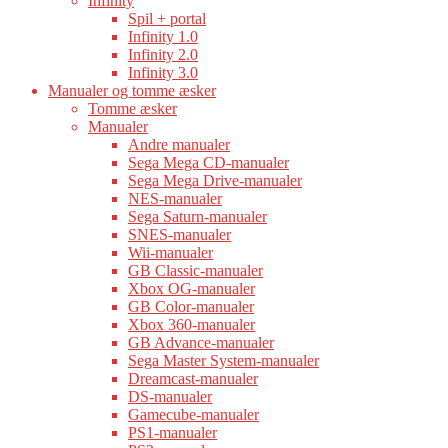
Infinity
Spil + portal
Infinity 1.0
Infinity 2.0
Infinity 3.0
Manualer og tomme æsker
Tomme æsker
Manualer
Andre manualer
Sega Mega CD-manualer
Sega Mega Drive-manualer
NES-manualer
Sega Saturn-manualer
SNES-manualer
Wii-manualer
GB Classic-manualer
Xbox OG-manualer
GB Color-manualer
Xbox 360-manualer
GB Advance-manualer
Sega Master System-manualer
Dreamcast-manualer
DS-manualer
Gamecube-manualer
PS1-manualer