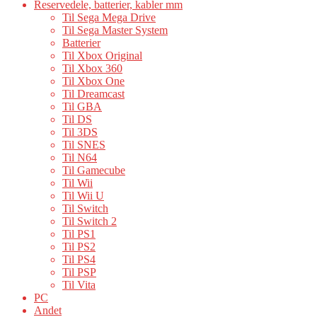
Reservedele, batterier, kabler mm
Til Sega Mega Drive
Til Sega Master System
Batterier
Til Xbox Original
Til Xbox 360
Til Xbox One
Til Dreamcast
Til GBA
Til DS
Til 3DS
Til SNES
Til N64
Til Gamecube
Til Wii
Til Wii U
Til Switch
Til Switch 2
Til PS1
Til PS2
Til PS4
Til PSP
Til Vita
PC
Andet