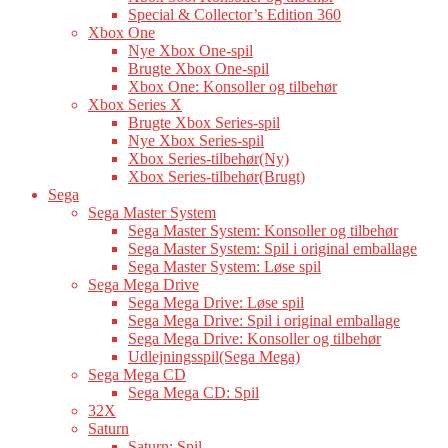
Special & Collector’s Edition 360
Xbox One
Nye Xbox One-spil
Brugte Xbox One-spil
Xbox One: Konsoller og tilbehør
Xbox Series X
Brugte Xbox Series-spil
Nye Xbox Series-spil
Xbox Series-tilbehør(Ny)
Xbox Series-tilbehør(Brugt)
Sega
Sega Master System
Sega Master System: Konsoller og tilbehør
Sega Master System: Spil i original emballage
Sega Master System: Løse spil
Sega Mega Drive
Sega Mega Drive: Løse spil
Sega Mega Drive: Spil i original emballage
Sega Mega Drive: Konsoller og tilbehør
Udlejningsspil(Sega Mega)
Sega Mega CD
Sega Mega CD: Spil
32X
Saturn
Saturn: Spil