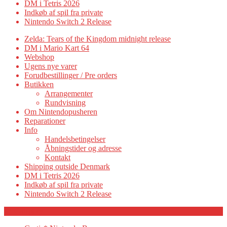
DM i Tetris 2026
Indkøb af spil fra private
Nintendo Switch 2 Release
Zelda: Tears of the Kingdom midnight release
DM i Mario Kart 64
Webshop
Ugens nye varer
Forudbestillinger / Pre orders
Butikken
Arrangementer
Rundvisning
Om Nintendopusheren
Reparationer
Info
Handelsbetingelser
Åbningstider og adresse
Kontakt
Shipping outside Denmark
DM i Tetris 2026
Indkøb af spil fra private
Nintendo Switch 2 Release
Category