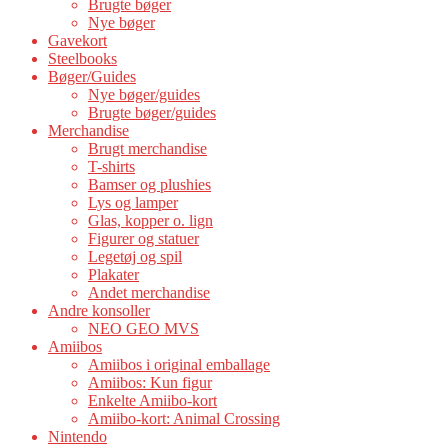
Brugte bøger
Nye bøger
Gavekort
Steelbooks
Bøger/Guides
Nye bøger/guides
Brugte bøger/guides
Merchandise
Brugt merchandise
T-shirts
Bamser og plushies
Lys og lamper
Glas, kopper o. lign
Figurer og statuer
Legetøj og spil
Plakater
Andet merchandise
Andre konsoller
NEO GEO MVS
Amiibos
Amiibos i original emballage
Amiibos: Kun figur
Enkelte Amiibo-kort
Amiibo-kort: Animal Crossing
Nintendo