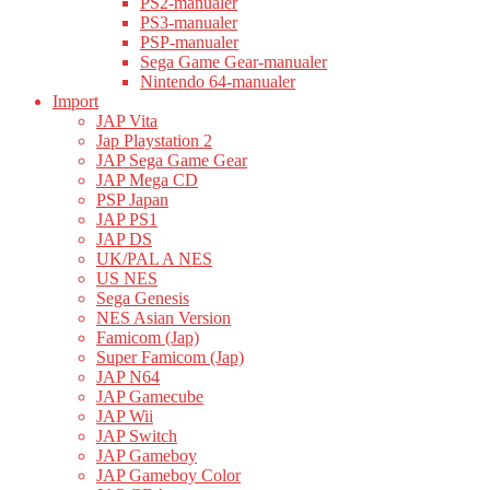
PS2-manualer
PS3-manualer
PSP-manualer
Sega Game Gear-manualer
Nintendo 64-manualer
Import
JAP Vita
Jap Playstation 2
JAP Sega Game Gear
JAP Mega CD
PSP Japan
JAP PS1
JAP DS
UK/PAL A NES
US NES
Sega Genesis
NES Asian Version
Famicom (Jap)
Super Famicom (Jap)
JAP N64
JAP Gamecube
JAP Wii
JAP Switch
JAP Gameboy
JAP Gameboy Color