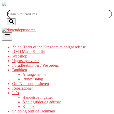
Products
search
Skip
to
content
Zelda: Tears of the Kingdom midnight release
DM i Mario Kart 64
Webshop
Ugens nye varer
Forudbestillinger / Pre orders
Butikken
Arrangementer
Rundvisning
Om Nintendopusheren
Reparationer
Info
Handelsbetingelser
Åbningstider og adresse
Kontakt
Shipping outside Denmark