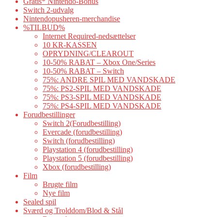
Gratis* Nintendo-Bonus
Switch 2-udvalg
Nintendopusheren-merchandise
%TILBUD%
Internet Required-nedsættelser
10 KR-KASSEN
OPRYDNING/CLEAROUT
10-50% RABAT – Xbox One/Series
10-50% RABAT – Switch
75%: ANDRE SPIL MED VANDSKADE
75%: PS2-SPIL MED VANDSKADE
75%: PS3-SPIL MED VANDSKADE
75%: PS4-SPIL MED VANDSKADE
Forudbestillinger
Switch 2(Forudbestilling)
Evercade (forudbestilling)
Switch (forudbestilling)
Playstation 4 (forudbestilling)
Playstation 5 (forudbestilling)
Xbox (forudbestilling)
Film
Brugte film
Nye film
Sealed spil
Sværd og Trolddom/Blod & Stål