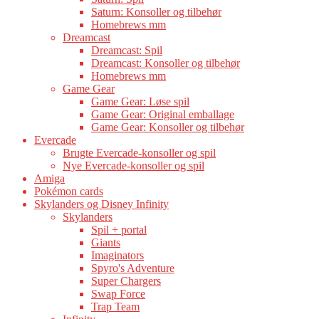
Saturn: Konsoller og tilbehør
Homebrews mm
Dreamcast
Dreamcast: Spil
Dreamcast: Konsoller og tilbehør
Homebrews mm
Game Gear
Game Gear: Løse spil
Game Gear: Original emballage
Game Gear: Konsoller og tilbehør
Evercade
Brugte Evercade-konsoller og spil
Nye Evercade-konsoller og spil
Amiga
Pokémon cards
Skylanders og Disney Infinity
Skylanders
Spil + portal
Giants
Imaginators
Spyro's Adventure
Super Chargers
Swap Force
Trap Team