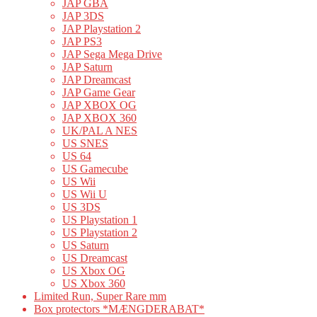
JAP GBA
JAP 3DS
JAP Playstation 2
JAP PS3
JAP Sega Mega Drive
JAP Saturn
JAP Dreamcast
JAP Game Gear
JAP XBOX OG
JAP XBOX 360
UK/PAL A NES
US SNES
US 64
US Gamecube
US Wii
US Wii U
US 3DS
US Playstation 1
US Playstation 2
US Saturn
US Dreamcast
US Xbox OG
US Xbox 360
Limited Run, Super Rare mm
Box protectors *MÆNGDERABAT*