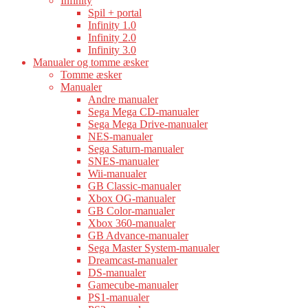
Infinity
Spil + portal
Infinity 1.0
Infinity 2.0
Infinity 3.0
Manualer og tomme æsker
Tomme æsker
Manualer
Andre manualer
Sega Mega CD-manualer
Sega Mega Drive-manualer
NES-manualer
Sega Saturn-manualer
SNES-manualer
Wii-manualer
GB Classic-manualer
Xbox OG-manualer
GB Color-manualer
Xbox 360-manualer
GB Advance-manualer
Sega Master System-manualer
Dreamcast-manualer
DS-manualer
Gamecube-manualer
PS1-manualer