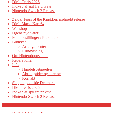
DM i Tetris 2026
Indkøb af spil fra private
Nintendo Switch 2 Release
Zelda: Tears of the Kingdom midnight release
DM i Mario Kart 64
Webshop
Ugens nye varer
Forudbestillinger / Pre orders
Butikken
Arrangementer
Rundvisning
Om Nintendopusheren
Reparationer
Info
Handelsbetingelser
Åbningstider og adresse
Kontakt
Shipping outside Denmark
DM i Tetris 2026
Indkøb af spil fra private
Nintendo Switch 2 Release
Category