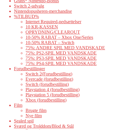
Gratis* Nintendo-Bonus
Switch 2-udvalg
Nintendopusheren-merchandise
%TILBUD%
Internet Required-nedsættelser
10 KR-KASSEN
OPRYDNING/CLEAROUT
10-50% RABAT – Xbox One/Series
10-50% RABAT – Switch
75%: ANDRE SPIL MED VANDSKADE
75%: PS2-SPIL MED VANDSKADE
75%: PS3-SPIL MED VANDSKADE
75%: PS4-SPIL MED VANDSKADE
Forudbestillinger
Switch 2(Forudbestilling)
Evercade (forudbestilling)
Switch (forudbestilling)
Playstation 4 (forudbestilling)
Playstation 5 (forudbestilling)
Xbox (forudbestilling)
Film
Brugte film
Nye film
Sealed spil
Sværd og Trolddom/Blod & Stål