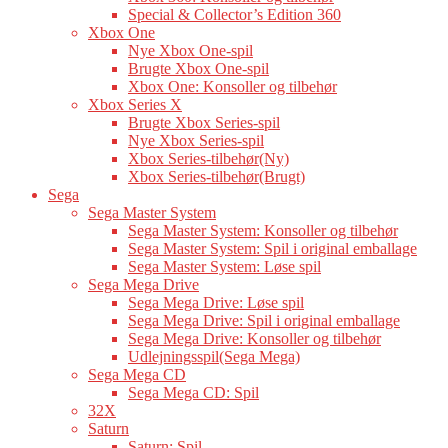
Special & Collector’s Edition 360
Xbox One
Nye Xbox One-spil
Brugte Xbox One-spil
Xbox One: Konsoller og tilbehør
Xbox Series X
Brugte Xbox Series-spil
Nye Xbox Series-spil
Xbox Series-tilbehør(Ny)
Xbox Series-tilbehør(Brugt)
Sega
Sega Master System
Sega Master System: Konsoller og tilbehør
Sega Master System: Spil i original emballage
Sega Master System: Løse spil
Sega Mega Drive
Sega Mega Drive: Løse spil
Sega Mega Drive: Spil i original emballage
Sega Mega Drive: Konsoller og tilbehør
Udlejningsspil(Sega Mega)
Sega Mega CD
Sega Mega CD: Spil
32X
Saturn
Saturn: Spil