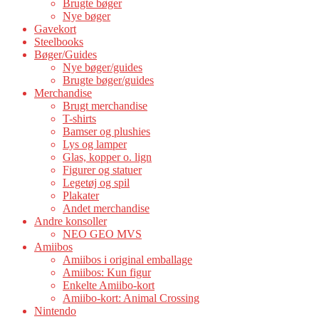
Brugte bøger
Nye bøger
Gavekort
Steelbooks
Bøger/Guides
Nye bøger/guides
Brugte bøger/guides
Merchandise
Brugt merchandise
T-shirts
Bamser og plushies
Lys og lamper
Glas, kopper o. lign
Figurer og statuer
Legetøj og spil
Plakater
Andet merchandise
Andre konsoller
NEO GEO MVS
Amiibos
Amiibos i original emballage
Amiibos: Kun figur
Enkelte Amiibo-kort
Amiibo-kort: Animal Crossing
Nintendo