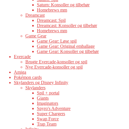
Saturn: Konsoller og tilbehør
Homebrews mm
Dreamcast
Dreamcast: Spil
Dreamcast: Konsoller og tilbehør
Homebrews mm
Game Gear
Game Gear: Løse spil
Game Gear: Original emballage
Game Gear: Konsoller og tilbehør
Evercade
Brugte Evercade-konsoller og spil
Nye Evercade-konsoller og spil
Amiga
Pokémon cards
Skylanders og Disney Infinity
Skylanders
Spil + portal
Giants
Imaginators
Spyro's Adventure
Super Chargers
Swap Force
Trap Team