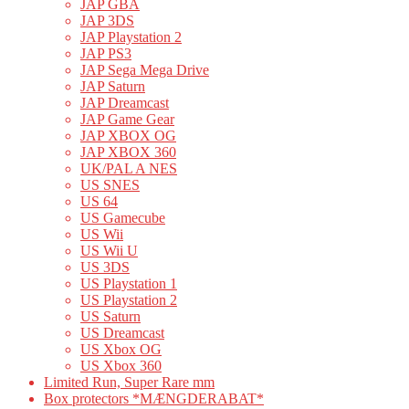
JAP GBA
JAP 3DS
JAP Playstation 2
JAP PS3
JAP Sega Mega Drive
JAP Saturn
JAP Dreamcast
JAP Game Gear
JAP XBOX OG
JAP XBOX 360
UK/PAL A NES
US SNES
US 64
US Gamecube
US Wii
US Wii U
US 3DS
US Playstation 1
US Playstation 2
US Saturn
US Dreamcast
US Xbox OG
US Xbox 360
Limited Run, Super Rare mm
Box protectors *MÆNGDERABAT*