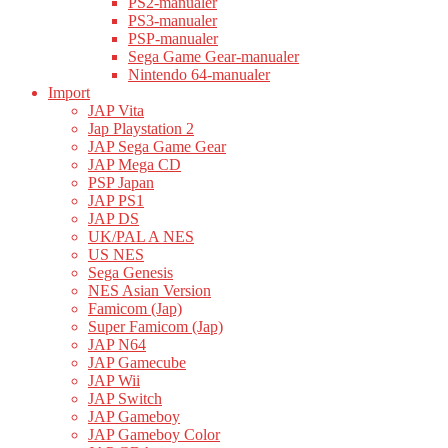
PS2-manualer
PS3-manualer
PSP-manualer
Sega Game Gear-manualer
Nintendo 64-manualer
Import
JAP Vita
Jap Playstation 2
JAP Sega Game Gear
JAP Mega CD
PSP Japan
JAP PS1
JAP DS
UK/PAL A NES
US NES
Sega Genesis
NES Asian Version
Famicom (Jap)
Super Famicom (Jap)
JAP N64
JAP Gamecube
JAP Wii
JAP Switch
JAP Gameboy
JAP Gameboy Color