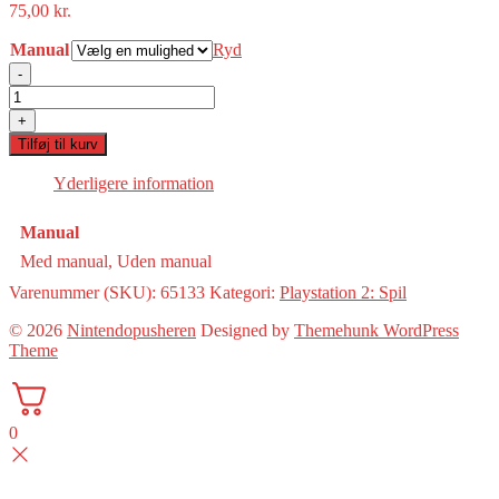
75,00
kr.
Manual
Ryd
-
Power
Rangers:
+
Super
Tilføj til kurv
Legends(PS2)
antal
Yderligere information
Manual
Med manual, Uden manual
Varenummer (SKU):
65133
Kategori:
Playstation 2: Spil
© 2026
Nintendopusheren
Designed by
Themehunk WordPress
Theme
0