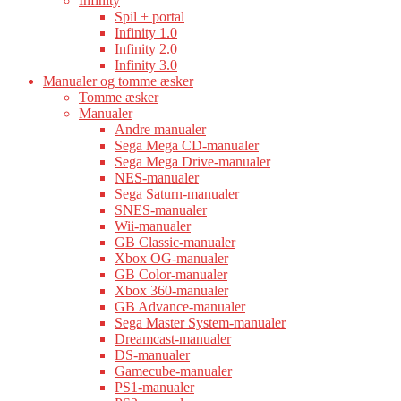
Infinity
Spil + portal
Infinity 1.0
Infinity 2.0
Infinity 3.0
Manualer og tomme æsker
Tomme æsker
Manualer
Andre manualer
Sega Mega CD-manualer
Sega Mega Drive-manualer
NES-manualer
Sega Saturn-manualer
SNES-manualer
Wii-manualer
GB Classic-manualer
Xbox OG-manualer
GB Color-manualer
Xbox 360-manualer
GB Advance-manualer
Sega Master System-manualer
Dreamcast-manualer
DS-manualer
Gamecube-manualer
PS1-manualer