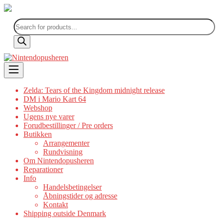
Products
search
Skip
to
content
Zelda: Tears of the Kingdom midnight release
DM i Mario Kart 64
Webshop
Ugens nye varer
Forudbestillinger / Pre orders
Butikken
Arrangementer
Rundvisning
Om Nintendopusheren
Reparationer
Info
Handelsbetingelser
Åbningstider og adresse
Kontakt
Shipping outside Denmark