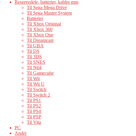
Reservedele, batterier, kabler mm
Til Sega Mega Drive
Til Sega Master System
Batterier
Til Xbox Original
Til Xbox 360
Til Xbox One
Til Dreamcast
Til GBA
Til DS
Til 3DS
Til SNES
Til N64
Til Gamecube
Til Wii
Til Wii U
Til Switch
Til Switch 2
Til PS1
Til PS2
Til PS4
Til PSP
Til Vita
PC
Andet