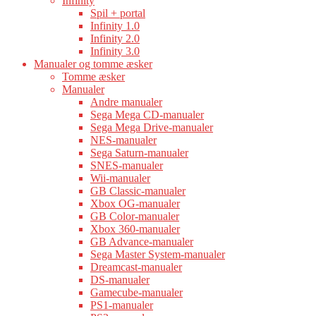
Infinity
Spil + portal
Infinity 1.0
Infinity 2.0
Infinity 3.0
Manualer og tomme æsker
Tomme æsker
Manualer
Andre manualer
Sega Mega CD-manualer
Sega Mega Drive-manualer
NES-manualer
Sega Saturn-manualer
SNES-manualer
Wii-manualer
GB Classic-manualer
Xbox OG-manualer
GB Color-manualer
Xbox 360-manualer
GB Advance-manualer
Sega Master System-manualer
Dreamcast-manualer
DS-manualer
Gamecube-manualer
PS1-manualer