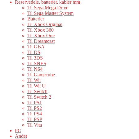
Reservedele, batterier, kabler mm
Til Sega Mega Drive
Til Sega Master System
Batterier
Til Xbox Original
Til Xbox 360
Til Xbox One
Til Dreamcast
Til GBA
Til DS
Til 3DS
Til SNES
Til N64
Til Gamecube
Til Wii
Til Wii U
Til Switch
Til Switch 2
Til PS1
Til PS2
Til PS4
Til PSP
Til Vita
PC
Andet