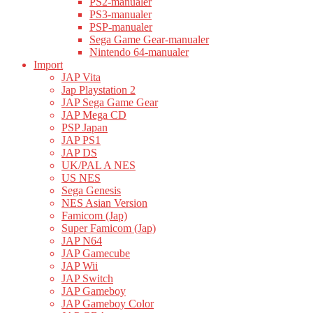
PS2-manualer
PS3-manualer
PSP-manualer
Sega Game Gear-manualer
Nintendo 64-manualer
Import
JAP Vita
Jap Playstation 2
JAP Sega Game Gear
JAP Mega CD
PSP Japan
JAP PS1
JAP DS
UK/PAL A NES
US NES
Sega Genesis
NES Asian Version
Famicom (Jap)
Super Famicom (Jap)
JAP N64
JAP Gamecube
JAP Wii
JAP Switch
JAP Gameboy
JAP Gameboy Color