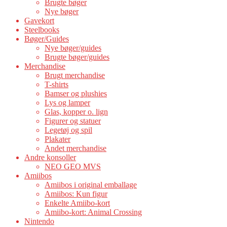
Brugte bøger
Nye bøger
Gavekort
Steelbooks
Bøger/Guides
Nye bøger/guides
Brugte bøger/guides
Merchandise
Brugt merchandise
T-shirts
Bamser og plushies
Lys og lamper
Glas, kopper o. lign
Figurer og statuer
Legetøj og spil
Plakater
Andet merchandise
Andre konsoller
NEO GEO MVS
Amiibos
Amiibos i original emballage
Amiibos: Kun figur
Enkelte Amiibo-kort
Amiibo-kort: Animal Crossing
Nintendo