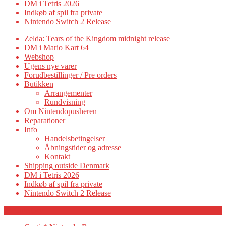
DM i Tetris 2026
Indkøb af spil fra private
Nintendo Switch 2 Release
Zelda: Tears of the Kingdom midnight release
DM i Mario Kart 64
Webshop
Ugens nye varer
Forudbestillinger / Pre orders
Butikken
Arrangementer
Rundvisning
Om Nintendopusheren
Reparationer
Info
Handelsbetingelser
Åbningstider og adresse
Kontakt
Shipping outside Denmark
DM i Tetris 2026
Indkøb af spil fra private
Nintendo Switch 2 Release
Category