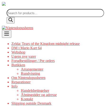
Products
search
Skip
to
content
Zelda: Tears of the Kingdom midnight release
DM i Mario Kart 64
Webshop
Ugens nye varer
Forudbestillinger / Pre orders
Butikken
Arrangementer
Rundvisning
Om Nintendopusheren
Reparationer
Info
Handelsbetingelser
Åbningstider og adresse
Kontakt
Shipping outside Denmark