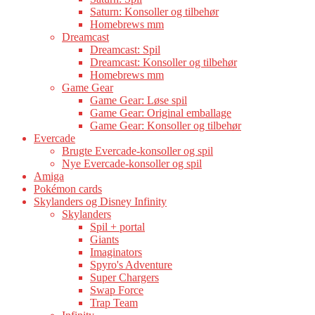
Saturn: Konsoller og tilbehør
Homebrews mm
Dreamcast
Dreamcast: Spil
Dreamcast: Konsoller og tilbehør
Homebrews mm
Game Gear
Game Gear: Løse spil
Game Gear: Original emballage
Game Gear: Konsoller og tilbehør
Evercade
Brugte Evercade-konsoller og spil
Nye Evercade-konsoller og spil
Amiga
Pokémon cards
Skylanders og Disney Infinity
Skylanders
Spil + portal
Giants
Imaginators
Spyro's Adventure
Super Chargers
Swap Force
Trap Team