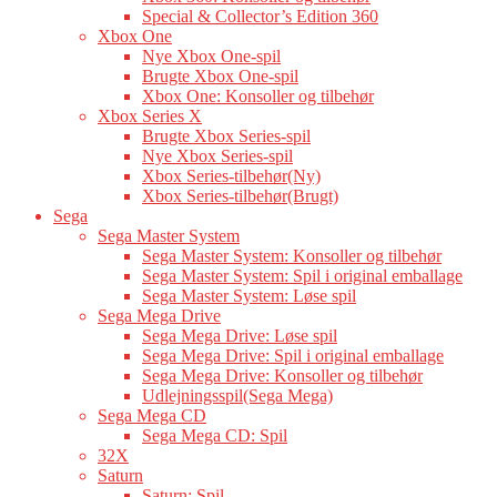
Special & Collector’s Edition 360
Xbox One
Nye Xbox One-spil
Brugte Xbox One-spil
Xbox One: Konsoller og tilbehør
Xbox Series X
Brugte Xbox Series-spil
Nye Xbox Series-spil
Xbox Series-tilbehør(Ny)
Xbox Series-tilbehør(Brugt)
Sega
Sega Master System
Sega Master System: Konsoller og tilbehør
Sega Master System: Spil i original emballage
Sega Master System: Løse spil
Sega Mega Drive
Sega Mega Drive: Løse spil
Sega Mega Drive: Spil i original emballage
Sega Mega Drive: Konsoller og tilbehør
Udlejningsspil(Sega Mega)
Sega Mega CD
Sega Mega CD: Spil
32X
Saturn
Saturn: Spil