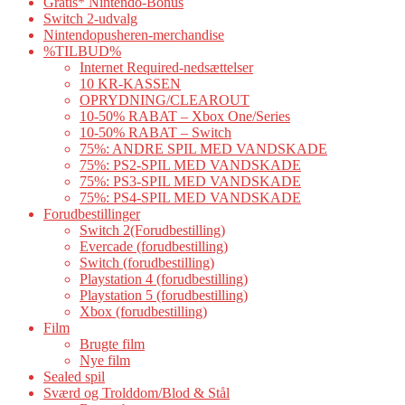
Gratis* Nintendo-Bonus
Switch 2-udvalg
Nintendopusheren-merchandise
%TILBUD%
Internet Required-nedsættelser
10 KR-KASSEN
OPRYDNING/CLEAROUT
10-50% RABAT – Xbox One/Series
10-50% RABAT – Switch
75%: ANDRE SPIL MED VANDSKADE
75%: PS2-SPIL MED VANDSKADE
75%: PS3-SPIL MED VANDSKADE
75%: PS4-SPIL MED VANDSKADE
Forudbestillinger
Switch 2(Forudbestilling)
Evercade (forudbestilling)
Switch (forudbestilling)
Playstation 4 (forudbestilling)
Playstation 5 (forudbestilling)
Xbox (forudbestilling)
Film
Brugte film
Nye film
Sealed spil
Sværd og Trolddom/Blod & Stål