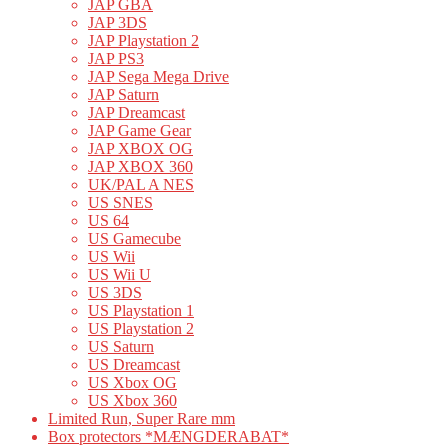
JAP GBA
JAP 3DS
JAP Playstation 2
JAP PS3
JAP Sega Mega Drive
JAP Saturn
JAP Dreamcast
JAP Game Gear
JAP XBOX OG
JAP XBOX 360
UK/PAL A NES
US SNES
US 64
US Gamecube
US Wii
US Wii U
US 3DS
US Playstation 1
US Playstation 2
US Saturn
US Dreamcast
US Xbox OG
US Xbox 360
Limited Run, Super Rare mm
Box protectors *MÆNGDERABAT*