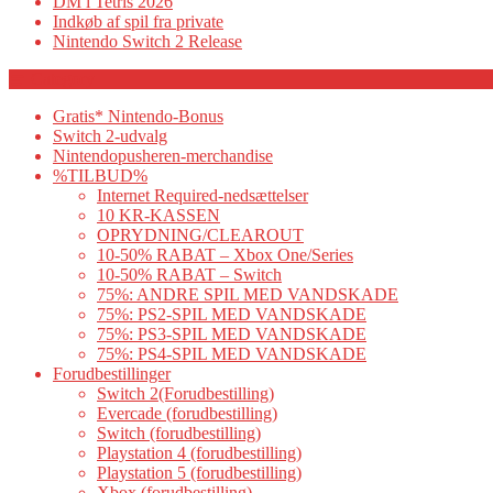
DM i Tetris 2026
Indkøb af spil fra private
Nintendo Switch 2 Release
Category
Gratis* Nintendo-Bonus
Switch 2-udvalg
Nintendopusheren-merchandise
%TILBUD%
Internet Required-nedsættelser
10 KR-KASSEN
OPRYDNING/CLEAROUT
10-50% RABAT – Xbox One/Series
10-50% RABAT – Switch
75%: ANDRE SPIL MED VANDSKADE
75%: PS2-SPIL MED VANDSKADE
75%: PS3-SPIL MED VANDSKADE
75%: PS4-SPIL MED VANDSKADE
Forudbestillinger
Switch 2(Forudbestilling)
Evercade (forudbestilling)
Switch (forudbestilling)
Playstation 4 (forudbestilling)
Playstation 5 (forudbestilling)
Xbox (forudbestilling)