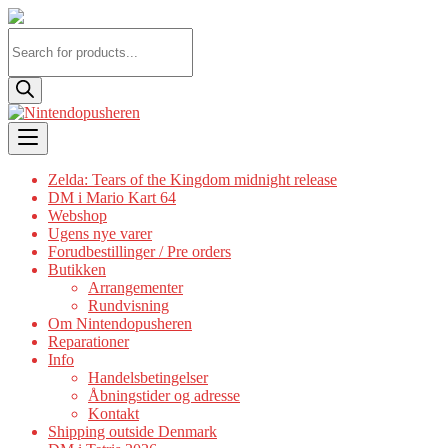
Products
search
Skip
to
content
Zelda: Tears of the Kingdom midnight release
DM i Mario Kart 64
Webshop
Ugens nye varer
Forudbestillinger / Pre orders
Butikken
Arrangementer
Rundvisning
Om Nintendopusheren
Reparationer
Info
Handelsbetingelser
Åbningstider og adresse
Kontakt
Shipping outside Denmark