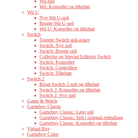
Wii-spil
Wii: Konsoller og tilbehør
Wii U
Nye Wii U-spil
Brugte Wii U-spil
Wii U: Konsoller og tilbehør
Switch
Tomme Switch spil-æsker
Switch: Nye spil
Switch: Brugte spil
Collector og Special Editions Switch
Switch: Konsoller
Switch: Controllere
Switch: Tilbehør
Switch 2
Brugt Switch 2-spil og tilbehør
Switch 2: Konsoller og tilbehør
Switch 2: Nye spil
Game & Watch
Gameboy Classic
Gameboy Classic: Løse spil
Gameboy Classic: Spil i original emballage
Gameboy Classic: Konsoller og tilbehør
Virtual Boy
Gameboy Color