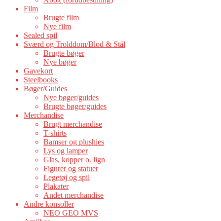
Film
Brugte film
Nye film
Sealed spil
Sværd og Trolddom/Blod & Stål
Brugte bøger
Nye bøger
Gavekort
Steelbooks
Bøger/Guides
Nye bøger/guides
Brugte bøger/guides
Merchandise
Brugt merchandise
T-shirts
Bamser og plushies
Lys og lamper
Glas, kopper o. lign
Figurer og statuer
Legetøj og spil
Plakater
Andet merchandise
Andre konsoller
NEO GEO MVS