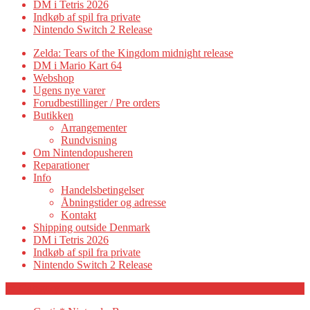
DM i Tetris 2026
Indkøb af spil fra private
Nintendo Switch 2 Release
Zelda: Tears of the Kingdom midnight release
DM i Mario Kart 64
Webshop
Ugens nye varer
Forudbestillinger / Pre orders
Butikken
Arrangementer
Rundvisning
Om Nintendopusheren
Reparationer
Info
Handelsbetingelser
Åbningstider og adresse
Kontakt
Shipping outside Denmark
DM i Tetris 2026
Indkøb af spil fra private
Nintendo Switch 2 Release
Category