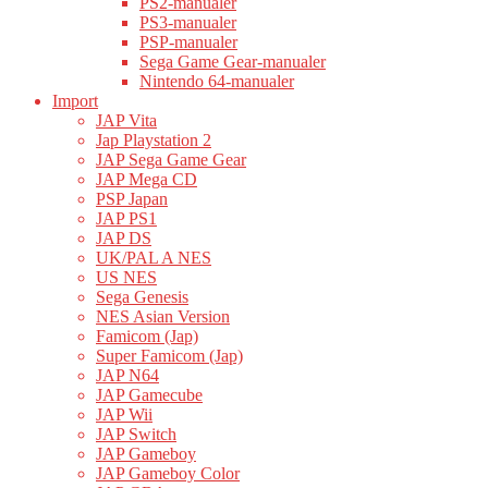
PS2-manualer
PS3-manualer
PSP-manualer
Sega Game Gear-manualer
Nintendo 64-manualer
Import
JAP Vita
Jap Playstation 2
JAP Sega Game Gear
JAP Mega CD
PSP Japan
JAP PS1
JAP DS
UK/PAL A NES
US NES
Sega Genesis
NES Asian Version
Famicom (Jap)
Super Famicom (Jap)
JAP N64
JAP Gamecube
JAP Wii
JAP Switch
JAP Gameboy
JAP Gameboy Color