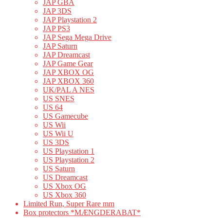
JAP GBA
JAP 3DS
JAP Playstation 2
JAP PS3
JAP Sega Mega Drive
JAP Saturn
JAP Dreamcast
JAP Game Gear
JAP XBOX OG
JAP XBOX 360
UK/PAL A NES
US SNES
US 64
US Gamecube
US Wii
US Wii U
US 3DS
US Playstation 1
US Playstation 2
US Saturn
US Dreamcast
US Xbox OG
US Xbox 360
Limited Run, Super Rare mm
Box protectors *MÆNGDERABAT*