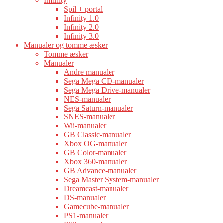
Infinity
Spil + portal
Infinity 1.0
Infinity 2.0
Infinity 3.0
Manualer og tomme æsker
Tomme æsker
Manualer
Andre manualer
Sega Mega CD-manualer
Sega Mega Drive-manualer
NES-manualer
Sega Saturn-manualer
SNES-manualer
Wii-manualer
GB Classic-manualer
Xbox OG-manualer
GB Color-manualer
Xbox 360-manualer
GB Advance-manualer
Sega Master System-manualer
Dreamcast-manualer
DS-manualer
Gamecube-manualer
PS1-manualer