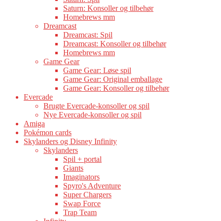
Saturn: Konsoller og tilbehør
Homebrews mm
Dreamcast
Dreamcast: Spil
Dreamcast: Konsoller og tilbehør
Homebrews mm
Game Gear
Game Gear: Løse spil
Game Gear: Original emballage
Game Gear: Konsoller og tilbehør
Evercade
Brugte Evercade-konsoller og spil
Nye Evercade-konsoller og spil
Amiga
Pokémon cards
Skylanders og Disney Infinity
Skylanders
Spil + portal
Giants
Imaginators
Spyro's Adventure
Super Chargers
Swap Force
Trap Team