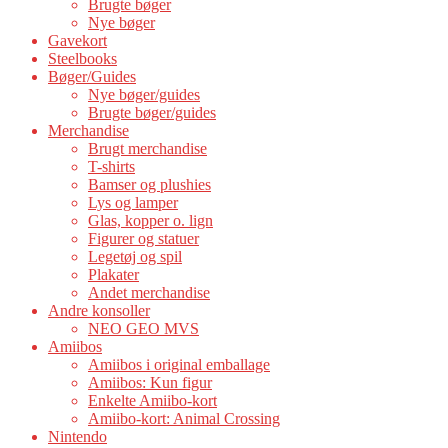
Brugte bøger
Nye bøger
Gavekort
Steelbooks
Bøger/Guides
Nye bøger/guides
Brugte bøger/guides
Merchandise
Brugt merchandise
T-shirts
Bamser og plushies
Lys og lamper
Glas, kopper o. lign
Figurer og statuer
Legetøj og spil
Plakater
Andet merchandise
Andre konsoller
NEO GEO MVS
Amiibos
Amiibos i original emballage
Amiibos: Kun figur
Enkelte Amiibo-kort
Amiibo-kort: Animal Crossing
Nintendo