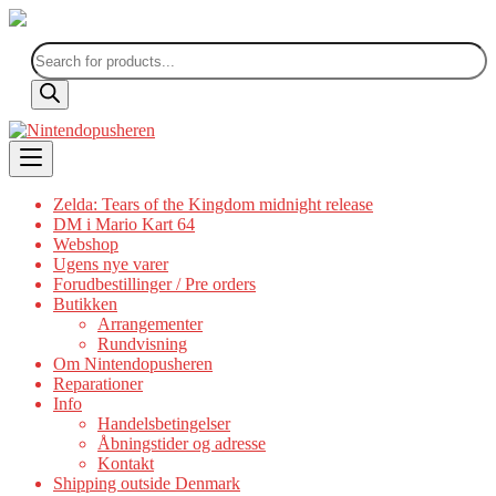
Products
search
Skip
to
content
Zelda: Tears of the Kingdom midnight release
DM i Mario Kart 64
Webshop
Ugens nye varer
Forudbestillinger / Pre orders
Butikken
Arrangementer
Rundvisning
Om Nintendopusheren
Reparationer
Info
Handelsbetingelser
Åbningstider og adresse
Kontakt
Shipping outside Denmark