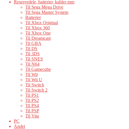
Reservedele, batterier, kabler mm
Til Sega Mega Drive
Til Sega Master System
Batterier
Til Xbox Original
Til Xbox 360
Til Xbox One
Til Dreamcast
Til GBA
Til DS
Til 3DS
Til SNES
Til N64
Til Gamecube
Til Wii
Til Wii U
Til Switch
Til Switch 2
Til PS1
Til PS2
Til PS4
Til PSP
Til Vita
PC
Andet