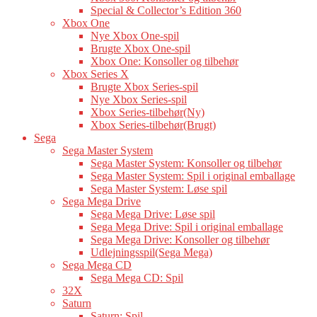
Special & Collector’s Edition 360
Xbox One
Nye Xbox One-spil
Brugte Xbox One-spil
Xbox One: Konsoller og tilbehør
Xbox Series X
Brugte Xbox Series-spil
Nye Xbox Series-spil
Xbox Series-tilbehør(Ny)
Xbox Series-tilbehør(Brugt)
Sega
Sega Master System
Sega Master System: Konsoller og tilbehør
Sega Master System: Spil i original emballage
Sega Master System: Løse spil
Sega Mega Drive
Sega Mega Drive: Løse spil
Sega Mega Drive: Spil i original emballage
Sega Mega Drive: Konsoller og tilbehør
Udlejningsspil(Sega Mega)
Sega Mega CD
Sega Mega CD: Spil
32X
Saturn
Saturn: Spil