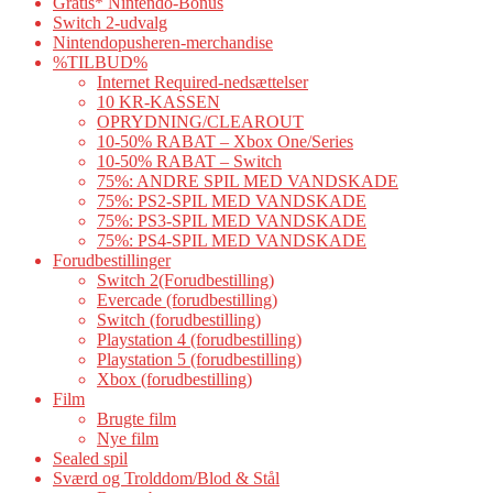
Gratis* Nintendo-Bonus
Switch 2-udvalg
Nintendopusheren-merchandise
%TILBUD%
Internet Required-nedsættelser
10 KR-KASSEN
OPRYDNING/CLEAROUT
10-50% RABAT – Xbox One/Series
10-50% RABAT – Switch
75%: ANDRE SPIL MED VANDSKADE
75%: PS2-SPIL MED VANDSKADE
75%: PS3-SPIL MED VANDSKADE
75%: PS4-SPIL MED VANDSKADE
Forudbestillinger
Switch 2(Forudbestilling)
Evercade (forudbestilling)
Switch (forudbestilling)
Playstation 4 (forudbestilling)
Playstation 5 (forudbestilling)
Xbox (forudbestilling)
Film
Brugte film
Nye film
Sealed spil
Sværd og Trolddom/Blod & Stål