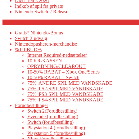
DM i Tetris 2026
Indkøb af spil fra private
Nintendo Switch 2 Release
Category
Gratis* Nintendo-Bonus
Switch 2-udvalg
Nintendopusheren-merchandise
%TILBUD%
Internet Required-nedsættelser
10 KR-KASSEN
OPRYDNING/CLEAROUT
10-50% RABAT – Xbox One/Series
10-50% RABAT – Switch
75%: ANDRE SPIL MED VANDSKADE
75%: PS2-SPIL MED VANDSKADE
75%: PS3-SPIL MED VANDSKADE
75%: PS4-SPIL MED VANDSKADE
Forudbestillinger
Switch 2(Forudbestilling)
Evercade (forudbestilling)
Switch (forudbestilling)
Playstation 4 (forudbestilling)
Playstation 5 (forudbestilling)
Xbox (forudbestilling)