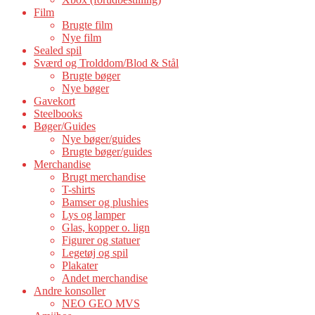
Film
Brugte film
Nye film
Sealed spil
Sværd og Trolddom/Blod & Stål
Brugte bøger
Nye bøger
Gavekort
Steelbooks
Bøger/Guides
Nye bøger/guides
Brugte bøger/guides
Merchandise
Brugt merchandise
T-shirts
Bamser og plushies
Lys og lamper
Glas, kopper o. lign
Figurer og statuer
Legetøj og spil
Plakater
Andet merchandise
Andre konsoller
NEO GEO MVS