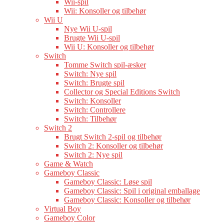
Wii-spil
Wii: Konsoller og tilbehør
Wii U
Nye Wii U-spil
Brugte Wii U-spil
Wii U: Konsoller og tilbehør
Switch
Tomme Switch spil-æsker
Switch: Nye spil
Switch: Brugte spil
Collector og Special Editions Switch
Switch: Konsoller
Switch: Controllere
Switch: Tilbehør
Switch 2
Brugt Switch 2-spil og tilbehør
Switch 2: Konsoller og tilbehør
Switch 2: Nye spil
Game & Watch
Gameboy Classic
Gameboy Classic: Løse spil
Gameboy Classic: Spil i original emballage
Gameboy Classic: Konsoller og tilbehør
Virtual Boy
Gameboy Color