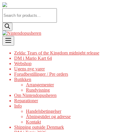
Products
search
Skip
to
content
Zelda: Tears of the Kingdom midnight release
DM i Mario Kart 64
Webshop
Ugens nye varer
Forudbestillinger / Pre orders
Butikken
Arrangementer
Rundvisning
Om Nintendopusheren
Reparationer
Info
Handelsbetingelser
Åbningstider og adresse
Kontakt
Shipping outside Denmark